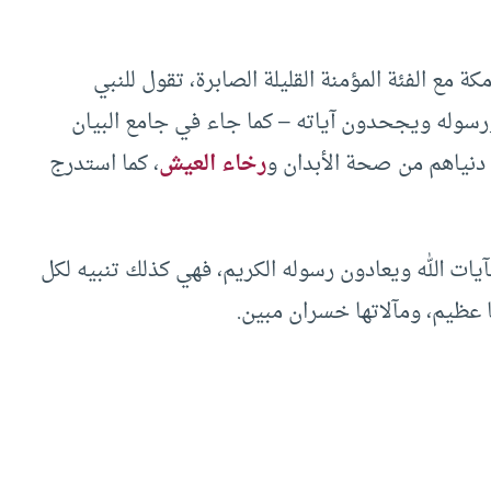
 مع الفئة المؤمنة القليلة الصابرة، تقول للنبي
 ورسوله ويجحدون آياته – كما جاء في جامع البيان
ي دنياهم من صحة الأبدان و
رخاء العيش
، كما استدرج
يات الله ويعادون رسوله الكريم، فهي كذلك تنبيه لكل
ا عظيم، ومآلاتها خسران مبين.