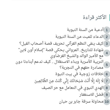
الأكثر قراءة
أدعية من السنة النبوية
1
الدعاء للميت من السنة النبوية
2
كيف ينفي النظم القرآني تحريف قصة أصحاب الفيل؟
3
شهادة للتاريخ.. المرواني يحكي قصة “إسلام أون لاين”
4
مع الأمير الوالد والشيخ القرضاوي
التربية الأسرية وبناء الاستقلال .. كيف ندعم أبناءنا دون
5
مصادرة حقهم في التجربة؟
خلافات زوجية في بيت النبوة
6
لَا إِلَهَ إِلَّا أَنْتَ سُبْحَانَكَ إِنِّي كُنْتُ مِنَ الظَّالِمِينَ
7
الهدي النبوي في التعامل مع حر الصيف
8
فضل الاستغفار
9
محاولة سرقة جابر بن حيان
10