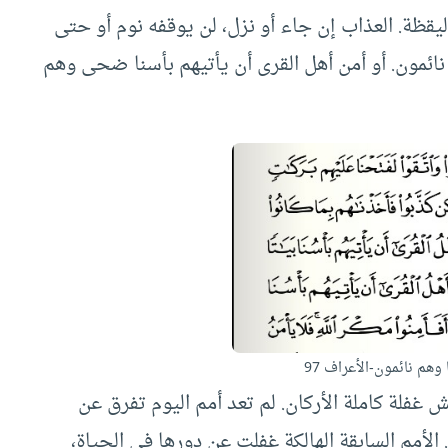
يقظة. العذاب إن جاء أو نزل، لن يوقفه نوم أو حتى
م نائمون. أو أمن أهل القرى أن يأتيهم بأسنا ضحى وهم
 وهم نائمون-الأعراف 97
يش غفلة كاملة الأركان. لم تعد أمم اليوم تفرق عن
 الأمم السابقة الهالكة غفلت عن دورها في الحياة،