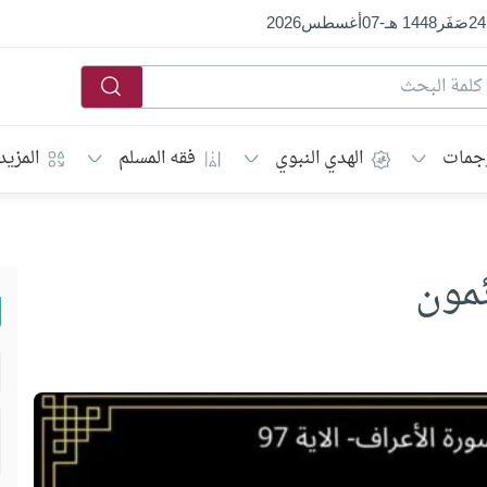
24
صَفَر
1448 هـ
-
07
أغسطس
2026
جمات
الهدي النبوي
فقه المسلم
المزيد
ئمون