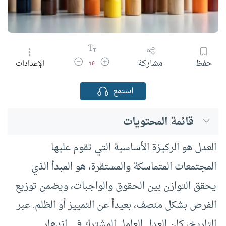
زيادة حجم الخط
تقليل حجم الخط
حفظ
مشاركة
الإعدادات
16
استمع
قائمة المحتويات
العدل هو الركيزة الأساسية التي تقوم عليها
المجتمعات المتماسكة والمستقرة، هو المبدأ الذي
يحقق التوازن بين الحقوق والواجبات، ويضمن توزيع
الفرص بشكل منصف، بعيداً عن التمييز أو الظلم. عبر
التاريخ، كان العدل العامل المشترك في ازدهار