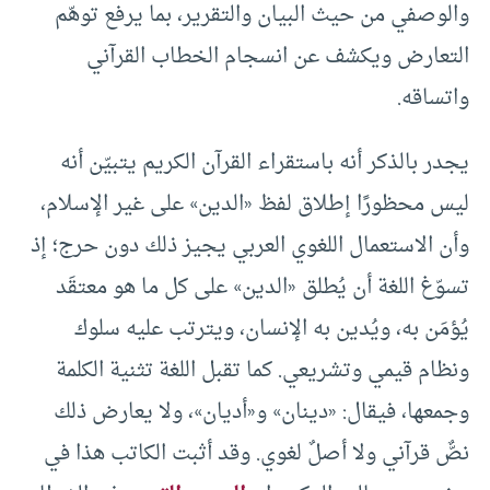
والوصفي من حيث البيان والتقرير، بما يرفع توهّم
التعارض ويكشف عن انسجام الخطاب القرآني
واتساقه.
يجدر بالذكر أنه باستقراء القرآن الكريم يتبيّن أنه
ليس محظورًا إطلاق لفظ «الدين» على غير الإسلام،
وأن الاستعمال اللغوي العربي يجيز ذلك دون حرج؛ إذ
تسوّغ اللغة أن يُطلق «الدين» على كل ما هو معتقَد
يُؤمَن به، ويُدين به الإنسان، ويترتب عليه سلوك
ونظام قيمي وتشريعي. كما تقبل اللغة تثنية الكلمة
وجمعها، فيقال: «دينان» و«أديان»، ولا يعارض ذلك
نصٌّ قرآني ولا أصلٌ لغوي. وقد أثبت الكاتب هذا في