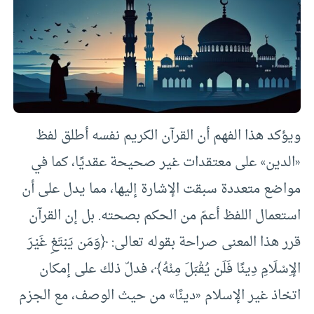
ويؤكد هذا الفهم أن القرآن الكريم نفسه أطلق لفظ
«الدين» على معتقدات غير صحيحة عقديًا، كما في
مواضع متعددة سبقت الإشارة إليها، مما يدل على أن
استعمال اللفظ أعمّ من الحكم بصحته. بل إن القرآن
قرر هذا المعنى صراحة بقوله تعالى: ﴿وَمَن يَبْتَغِ غَيْرَ
الإِسْلَامِ دِينًا فَلَن يُقْبَلَ مِنْهُ﴾، فدلّ ذلك على إمكان
اتخاذ غير الإسلام «دينًا» من حيث الوصف، مع الجزم