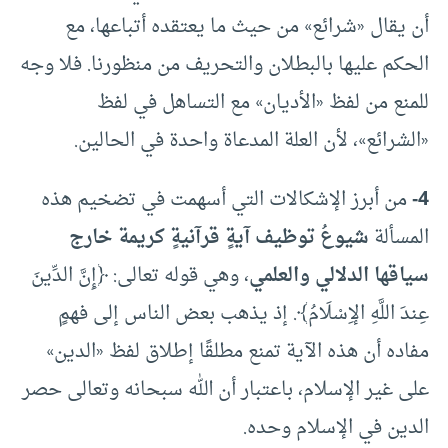
أن يقال «شرائع» من حيث ما يعتقده أتباعها، مع
الحكم عليها بالبطلان والتحريف من منظورنا. فلا وجه
للمنع من لفظ «الأديان» مع التساهل في لفظ
«الشرائع»، لأن العلة المدعاة واحدة في الحالين.
4-
من أبرز الإشكالات التي أسهمت في تضخيم هذه
المسألة
شيوعُ توظيف آيةٍ قرآنيةٍ كريمة خارج
سياقها الدلالي والعلمي
، وهي قوله تعالى: ﴿إِنَّ الدِّينَ
عِندَ اللَّهِ الإِسْلَامُ﴾. إذ يذهب بعض الناس إلى فهمٍ
مفاده أن هذه الآية تمنع مطلقًا إطلاق لفظ «الدين»
على غير الإسلام، باعتبار أن الله سبحانه وتعالى حصر
الدين في الإسلام وحده.