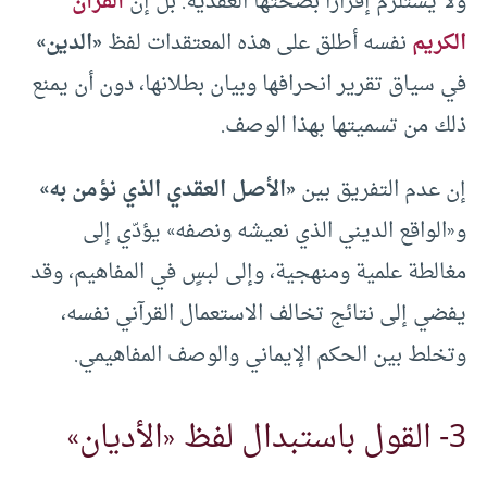
ولا يستلزم إقرارًا بصحتها العقدية. بل إن
القرآن
الكريم
نفسه أطلق على هذه المعتقدات لفظ
«
الدين
»
في سياق تقرير انحرافها وبيان بطلانها، دون أن يمنع
ذلك من تسميتها بهذا الوصف.
إن عدم التفريق بين
«
الأصل العقدي الذي نؤمن به
»
و«الواقع الديني الذي نعيشه ونصفه» يؤدّي إلى
مغالطة علمية ومنهجية، وإلى لبسٍ في المفاهيم، وقد
يفضي إلى نتائج تخالف الاستعمال القرآني نفسه،
وتخلط بين الحكم الإيماني والوصف المفاهيمي.
3- القول باستبدال لفظ «الأديان»