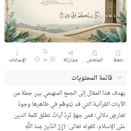
زيادة حجم الخط
تقليل حجم الخط
حفظ
الملخص
مشاركة
الإعدادات
16
قائمة المحتويات
يهدف هذا المقال إلى الجمع المنهجي بين جملة من
الآيات القرآنية التي قد يُتوهَّم في ظاهرها وجودُ
تعارضٍ دلالي؛ فمن جهةٍ تَرِدُ آياتٌ تطلق كلمة الدين
على الإسلام، كقوله تعالى: ﴿إِنَّ الدِّينَ عِندَ اللَّهِ