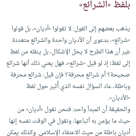
بلفظ «الشرائع»
يذهب بعضهم إلى القول: لا تقولوا «أديان»، بل قولوا
«شرائع»، بدعوى أن الأديان واحدة والشرائع متعددة.
غير أن هذا الطرح لا يحل الإشكال، بل ينقله من لفظ
إلى لفظ؛ إذ لو قيل «شرائع»، فهل يعني ذلك أنها شرائع
صحيحة؟ أم شرائع محرفة؟ فإن قيل: شرائع محرفة
وباطلة، عاد السؤال نفسه الذي أُثير حول لفظ
«الأديان».
والحقيقة أن المبدأ واحد: فنحن نقول «أديان» من
حيث ما يؤمن به أتباعها، ونقول في الوقت نفسه إنها
أديان باطلة من حيث الاعتقاد الإسلامي. وكذلك يمكن