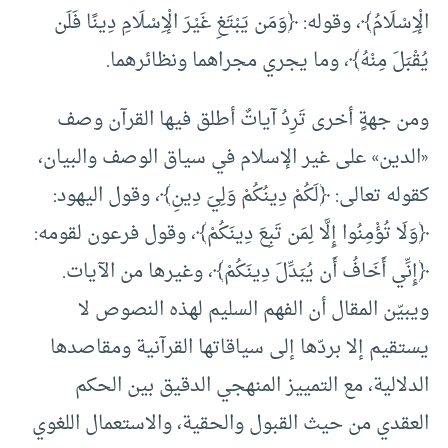
الْإِسْلَامُ﴾، وقوله: ﴿وَمَن يَبْتَغِ غَيْرَ الْإِسْلَامِ دِينًا فَلَن
يُقْبَلَ مِنْهُ﴾، وما يجري مجراهما ونظائرهما.
ومن جهةٍ أخرى تَرِدُ آياتٌ أطلق فيها القرآن وصف
«الدين» على غير الإسلام في سياق الوصف والبيان،
كقوله تعالى: ﴿لَكُمْ دِينُكُمْ وَلِيَ دِينِ﴾، وقول اليهود:
﴿وَلَا تُؤْمِنُوا إِلَّا لِمَن تَبِعَ دِينَكُمْ﴾، وقول فرعون لقومه:
﴿إِنِّي أَخَافُ أَن يُبَدِّلَ دِينَكُمْ﴾، وغيرها من الآيات.
ويبيّن المقال أن الفهم السليم لهذه النصوص لا
يستقيم إلا بردّها إلى سياقاتها القرآنية ومقاصدها
الدلالية، مع التمييز المنهجي الدقيق بين الحكم
العقدي من حيث القبول والحقية، والاستعمال اللغوي