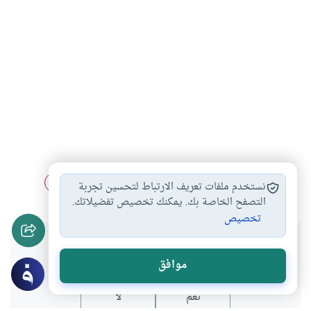
الدين
الأديان الكبرى في…
حوار الأديان
الأديان
#
#
#
#
نستخدم ملفات تعريف الارتباط لتحسين تجربة
التصفح الخاصة بك. يمكنك تخصيص تفضيلاتك.
تخصيص
هل انتفعت بهذا المحتوى؟
موافق
نعم
لا