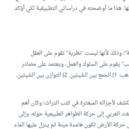
تها. هذا ما أوضحته في دراساتي التطبيقية لكي أؤكد
”؛ وذلك لأنها ليست “نظرية” تقوم على العقل
ب” يقوم على السلوك والعمل، ويعتمد على مصادر
تختلف عن المصادر الفلسفية. وأهم ملامح هذا المذهب: 1) الجمع بين الشيئين. 2) التوازن بين الشيئين.
شف لأجزائه المبعثرة في كتب التراث؛ وكان أهم
ت العربي إلى حركة الظواهر الطبيعية حوله، وإلى
لى حركة الأرض تكون هامدة ميتة ثم ينزل عليها الماء