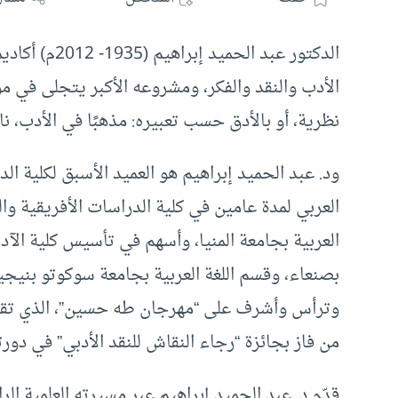
الدكتور عبد ا
الأدب والنقد والفكر، ومشروعه الأكبر يتجلى في م
نظرية، أو بالأدق حسب تعبيره: مذهبًا في الأدب، ناب
ود. عبد الحميد إبراهيم هو العميد الأسبق لكلية الد
العربي لمدة عامين في كلية الدراسات الأفريقية 
العربية بجامعة المنيا، وأسهم في تأسيس كلية الآدا
بصنعاء، وقسم اللغة العربية بجامعة سوكوتو بنيجير
وترأس وأشرف على “مهرجان طه حسين”، الذي تقيمه 
من فاز بجائزة “رجاء النقاش للنقد الأدبي” في دورته
قدّم د. عبد الحميد إبراهيم عبر مسيرته العلمية ال