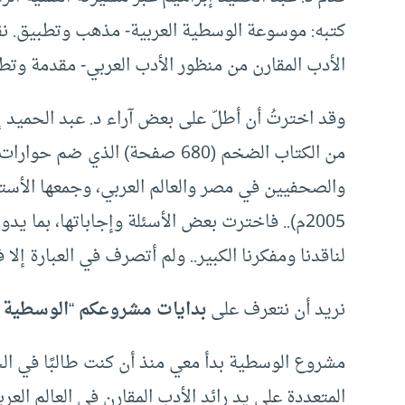
كتبه: موسوعة الوسطية العربية- مذهب وتطبيق. نق
الأدب المقارن من منظور الأدب العربي- مقدمة وتط
وقد اخترتُ أن أطلّ على بعض آراء د. عبد الحميد إ
من الكتاب الضخم (680 صفحة) الذي
والصحفيين في مصر والعالم العربي، وجمعها الأستا
2005م).. فاخترت بعض الأسئلة وإجاباتها، بما
لناقدنا ومفكرنا الكبير.. ولم أتصرف في العبارة إل
نريد أن نتعرف على
بدايات مشروعكم
“
الوسطية ا
مشروع الوسطية بدأ معي منذ أن كنت طالبًا في الج
المتعددة على يد رائد الأدب المقارن في العالم ال