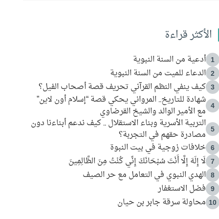
الأكثر قراءة
أدعية من السنة النبوية
1
الدعاء للميت من السنة النبوية
2
كيف ينفي النظم القرآني تحريف قصة أصحاب الفيل؟
3
شهادة للتاريخ.. المرواني يحكي قصة “إسلام أون لاين”
4
مع الأمير الوالد والشيخ القرضاوي
التربية الأسرية وبناء الاستقلال .. كيف ندعم أبناءنا دون
5
مصادرة حقهم في التجربة؟
خلافات زوجية في بيت النبوة
6
لَا إِلَهَ إِلَّا أَنْتَ سُبْحَانَكَ إِنِّي كُنْتُ مِنَ الظَّالِمِينَ
7
الهدي النبوي في التعامل مع حر الصيف
8
فضل الاستغفار
9
محاولة سرقة جابر بن حيان
10