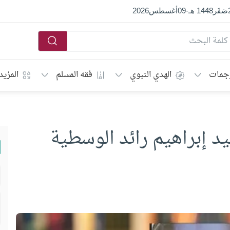
صَفَر
1448 هـ
-
09
أغسطس
2026
جمات
الهدي النبوي
فقه المسلم
المزيد
يد إبراهيم رائد الوسطية