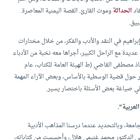
اد
الحداثة
وموت القارئ. القصة اليمنية المعاصرة.
بيق.
براهيم في النقد والأدب والفكر، من خلال مختارات
 ضم حوارات عديدة مع الراحل الكبير، أجراها معه نخبة من الأدباء
ذ مصطفى القاضي (ط الهيئة العامة للكتاب، عام
 يدور حول قضية الوسطية بالأساس، وبعض الآراء المهمة
ا في صياغة بعض الأسئلة باختصار يسير.
لعربية”.
امعة، وبالتحديد عندما درسنا المذاهب الأدبية
عربي الدكتور محمد غنيمي هلال، وأحسست من كتاباته،