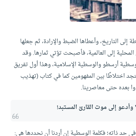
ة إلى التاريخ، وأعطاها الضبط والإرادة، ثم جعلها
ن المحلية إلى العالمية، فأصبحت تؤتي ثمارها. وقد
سطية أرسطو والوسطية الإسلامية، وهذا أول تفريق
فنجد اختلاطًا بين المفهومين كما في كتاب (تهذيب
وا بعده حتى معاصرينا.
وأدعو إلى موت القارئ المستبد!
في حد ذاته؛ فكلمة الوسطية إن أردنا أن نحددها هي: