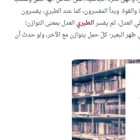
والقوة. وبدأ المفسرون، كما عند الطبري، يفسرون
أنها في العدل، ثم يفسر
الطبري
العدل بمعنى التوازن؛
ي ظهر البعير- كلّ حمل يتوازن مع الآخر، ولو حدث أن