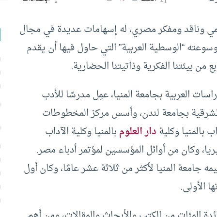
لحميد إبراهيم (1935- 2012م) أكاديمي وناقد ومفكر مصري، له إسهامات عديدة في مجال
وسوعته “الوسطية العربية” التي حاول فيها أن يقدم
ع من بيئتنا الفكرية وذاتيتنا الحضارية.
راسات العربية بجامعة المنيا، عمِل مدرسًا للأدب
والشرقية بجامعة لندن، وأسس مركز المخطوطات
ب بالمنيا وكلية
دار العلوم
بالمنيا وكلية الآداب
يا، وكان من أوائل المؤسسين لمؤتمر أدباء مصر.
جامعة المنيا لأكثر من ثلاثة عشر عامًا، وكان أول
ا الأولى.
رائدة المئات من الكتب والأبحاث والمقالات، ومن أهم