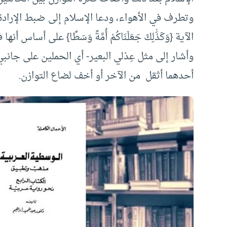
وتطرف في الأهواء، ودعا الإسلام إلى ضبط الإرادة 
الآية {وَكَذَٰلِكَ جَعَلْنَاكُمْ أُمَّةً وَسَطًا} على أساس 
وأشار إلى مثل عِدْلي البعير- أي الحملين على جانب
أحدهما أثقل من الآخر أو أخف لضاع التوازن.