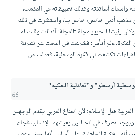
ته وأسماء أساتذته وكذلك تطبيقاته في المذهب،
عن مذهب أدبي خالص، خاص بنا، واستشرت في ذلك
ن رئيسًا لتحرير مجلة “المجلة” آنذاك”، وقلت له
الفكرة، ولم أيأس؛ فشرعت في البحث عن نظرية
لقراءات تكشفت لي فكرة الوسطية، فعدلت عن
وسطية أرسطو” و”تعادلية الحكيم”
ربية قبل الإسلام؛ لأن المناخ العربي يقدم الوجهين
 ويوجد تطرف في الحالتين يعيشهما الإنسان، فجاء
ين، وأنهى فكرة الجاهلية، على أساس أنها حمق وغضب