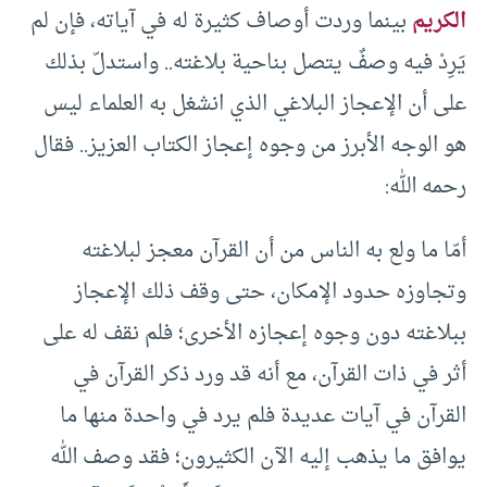
الكريم
بينما وردت أوصاف كثيرة له في آياته، فإن لم
يَرِدْ فيه وصفٌ يتصل بناحية بلاغته.. واستدلّ بذلك
على أن الإعجاز البلاغي الذي انشغل به العلماء ليس
هو الوجه الأبرز من وجوه إعجاز الكتاب العزيز.. فقال
رحمه الله:
أمّا ما ولع به الناس من أن القرآن معجز لبلاغته
وتجاوزه حدود الإمكان، حتى وقف ذلك الإعجاز
ببلاغته دون وجوه إعجازه الأخرى؛ فلم نقف له على
أثر في ذات القرآن، مع أنه قد ورد ذكر القرآن في
القرآن في آيات عديدة فلم يرد في واحدة منها ما
يوافق ما يذهب إليه الآن الكثيرون؛ فقد وصف الله