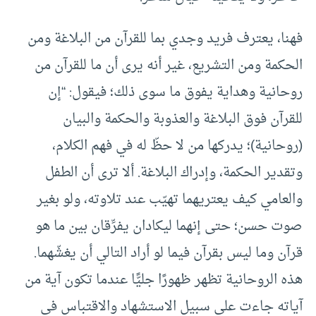
فهنا، يعترف فريد وجدي بما للقرآن من البلاغة ومن
الحكمة ومن التشريع، غير أنه يرى أن ما للقرآن من
روحانية وهداية يفوق ما سوى ذلك؛ فيقول: “إن
للقرآن فوق البلاغة والعذوبة والحكمة والبيان
(روحانية)؛ يدركها من لا حظّ له في فهم الكلام،
وتقدير الحكمة، وإدراك البلاغة. ألا ترى أن الطفل
والعامي كيف يعتريهما تهيّب عند تلاوته، ولو بغير
صوت حسن؛ حتى إنهما ليكادان يفرِّقان بين ما هو
قرآن وما ليس بقرآن فيما لو أراد التالي أن يغشّهما.
هذه الروحانية تظهر ظهورًا جليًّا عندما تكون آية من
آياته جاءت على سبيل الاستشهاد والاقتباس في