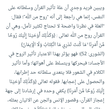
ويبين فريد وجدي أن علة تأثير القرآن وسلطانه على
النفس، إنما هي راجعة إلى أنه “روح من الله”؛ فقال:
“العلة في نظرنا واضحة لا تحتاج لكثير تأمل، وهي أن
القرآن روح من الله تعالى : {وَكَذَٰلِكَ أَوْحَيْنَا إِلَيْكَ رُوحًا
مِّنْ أَمْرِنَا ۚ مَا كُنتَ تَدْرِي مَا الْكِتَابُ وَلَا الْإِيمَانُ}
(الشورى: 52)؛ فهو يؤثر بهذا الاعتبار تأثير الروح في
الأجساد؛ فيحركها ويتسلط على أهوائها؛ وأما تأثير
الكلام في الشعور فلا يتعدى سلطانه حد إطرابها،
والحصول على إعجابها. فقوله تعالى {وَكَذَٰلِكَ أَوْحَيْنَا
إِلَيْكَ رُوحًا مِّنْ أَمْرِنَا} يكفي وحده في إرشادنا إلى جهة
إعجاز القرآن، وقصور الإنس والجن عن الاتيان بمثله،