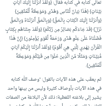
تعالى كتابه في كتابه فقال: {وَلَقَدْ أَنزَلْنَا إِلَيْكَ آيَاتٍ
بَيِّنَاتٍ} {هَٰذَا بَيَانٌ لِّلنَّاسِ وَهُدًى وَمَوْعِظَةٌ لِّلْمُتَّقِينَ}
{وَأَنزَلْنَا إِلَيْكَ الْكِتَابَ بِالْحَقِّ} {وَبِالْحَقِّ أَنزَلْنَاهُ وَبِالْحَقِّ
نَزَلَ} {قَدْ جَاءَكُم بَصَائِرُ مِن رَّبِّكُمْ} {وَلَقَدْ جِئْنَاهُم بِكِتَابٍ
فَصَّلْنَاهُ عَلَىٰ عِلْمٍ هُدًى وَرَحْمَةً لِّقَوْمٍ يُؤْمِنُونَ} {إِنَّ هَٰذَا
الْقُرْآنَ يَهْدِي لِلَّتِي هِيَ أَقْوَمُ} {وَلَقَدْ أَنزَلْنَا إِلَيْكُمْ آيَاتٍ
مُّبَيِّنَاتٍ وَمَثَلًا مِّنَ الَّذِينَ خَلَوْا مِن قَبْلِكُمْ وَمَوْعِظَةً
لِّلْمُتَّقِينَ}.
ثم يعقّب على هذه الآيات بالقول: “وصف الله كتابه
في هذه الآيات بأوصاف كثيرة وليس من بينها واحد
يشير إلى بلاغته اللفظية؛ ذلك لأن البلاغة من الصفات