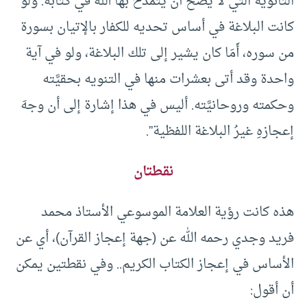
الثانوية التي لا يصح أن يتمدَّح بها الله في كتابه. ولو
كانت البلاغة في أساس تحديه للكفار بالإتيان بسورة
من سوره، أَمَا كان يشير إلى تلك البلاغة، ولو في آية
واحدة وقد أتى بعشرات منها في التنويه بحقيَّته
وحكمته وروحانيَّته. أليس في هذا إشارة إلى أن وجهَ
إعجازهِ غيرُ البلاغة اللفظية”.
نقطتان
هذه كانت رؤية العلامة الموسوعي الأستاذ محمد
فريد وجدي رحمه الله عن (جهة إعجاز القرآن)، أي عن
الأساس في إعجاز الكتاب الكريم.. وفي نقطتين يمكن
أن أقول: