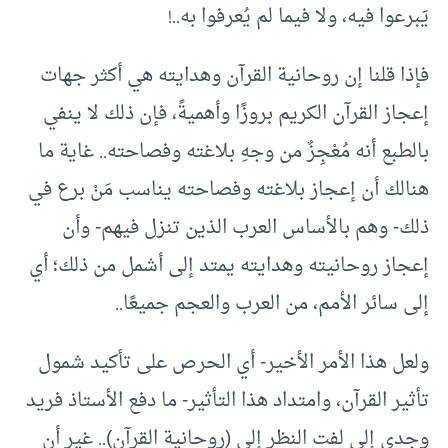
يَبرعوا فيه، ولا فيما لم يُعرفوا به..!
فإذا قلنا إن روحانية القرآن وهدايته هي أكثر جهات
إعجاز القرآن الكريم بروزًا وأهميةً، فإن ذلك لا ينفي
بالطبع أنه مُعْجِزٌ من وجهِ بلاغته وفصاحته.. غاية ما
هنالك أن إعجاز بلاغته وفصاحته يناسب مَنْ برع في
ذلك- وهم بالأساس العرب الذين تنزل فيهم- وأن
إعجاز روحانيته وهدايته يمتد إلى أشمل من ذلك؛ أي
إلى سائر الأمم، من العرب والعجم جميعًا..
ولعل هذا الأمر الأخير- أي الحرص على تأكيد شمول
تأثير القرآن، وامتداد هذا التأثير- ما دفع الأستاذ فريد
وجدي إلى لفت النظر إلى (روحانية القرآن).. غير أن