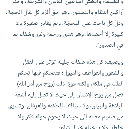
والفلسفة، وأدهش أساطين القانون والشريعة، وحيَّر
أراكين النظام والدستور. وهو حق ألزم كل غال الحجة،
ودلّ كل باحث على المحجّة، ولم يغادر صغيرة ولا
كبيرة إلا أحصاها. وهو هدى ورحمة ونور وشفاء لما
في الصدور”.
ويضيف: كل هذه صفات جليلة تؤثر على العقل
والشعور والعواطف والميول؛ فتتحكم فيها تحكم
الملك في ملكة، ولكنه فوق ذلك (روح من أمر الله)
تصل من روح الإنسان إلى حيث لا تصل إليه أشعة
البلاغة والبيان، ولا سيالات الحكمة والعرفان، وتسري
من صميم معناه إلى حيث لا يحوم حوله فكر ولا
خاطر، ولا يتخيله خيال شاعر.