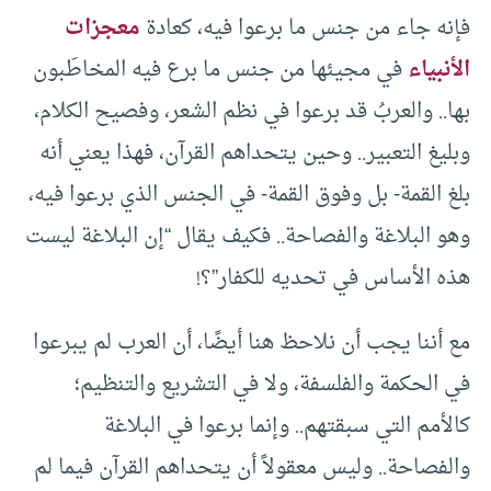
فإنه جاء من جنس ما برعوا فيه، كعادة
معجزات
الأنبياء
في مجيئها من جنس ما برع فيه المخاطَبون
بها.. والعربُ قد برعوا في نظم الشعر، وفصيح الكلام،
وبليغ التعبير.. وحين يتحداهم القرآن، فهذا يعني أنه
بلغ القمة- بل وفوق القمة- في الجنس الذي برعوا فيه،
وهو البلاغة والفصاحة.. فكيف يقال “إن البلاغة ليست
هذه الأساس في تحديه للكفار”؟!
مع أننا يجب أن نلاحظ هنا أيضًا، أن العرب لم يبرعوا
في الحكمة والفلسفة، ولا في التشريع والتنظيم؛
كالأمم التي سبقتهم.. وإنما برعوا في البلاغة
والفصاحة.. وليس معقولاً أن يتحداهم القرآن فيما لم