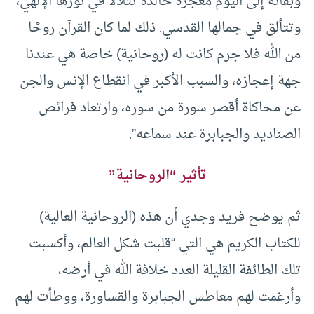
وبقائه إلى اليوم معجزة خالدة تتلألأ في نورها الإلهي،
وتتألق في جمالها القدسي. ذلك لما كان القرآن روحًا
من الله فلا جرم كانت له (روحانية) خاصة هي عندنا
جهة إعجازه، والسبب الأكبر في انقطاع الإنس والجن
عن محاكاة أقصر سورة من سوره، وارتعاد فرائص
الصناديد والجبابرة عند سماعه”.
تأثير “الروحانية”
ثم يوضح فريد وجدي أن هذه (الروحانية العالية)
للكتاب الكريم هي التي “قلبت شكل العالم، وأكسبت
تلك الطائفة القليلة العدد خلافة الله في أرضه،
وأرغمت لهم معاطس الجبابرة والقساورة، ووطأت لهم