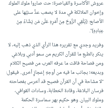
عروش الأكاسرة والقياصرة؛ حت صاروا ملوك الملوك
وإخوان الملائكة في مدة لا يصعب عدُّ سنيِّها على
الأصابع: {يُلْقِي الرُّوحَ مِنْ أَمْرِهِ عَلَىٰ مَن يَشَاءُ مِنْ
عِبَادِهِ}”.
وفريد وجدي مع تقريره هذا الرأي الذي ذهب إليه، لا
ينكر بالطبع ما للقرآن الكريم من سمو أدبي وبلاغي
ومن فصاحة فاقت ما عرفه العرب من فصيح الكلام
وبديعه؛ بجانب ما فيه من أوجهِ إعجازٍ أخرى.. فيقول:
“لا مشاحة في أن القرآن فصيح قد أخرس بفصاحته
فرسان البلاغة، وقادة الخطابة، وسادات القوافي،
وملوك البيان. وهو حكيم بهر سماسرة الحكمة