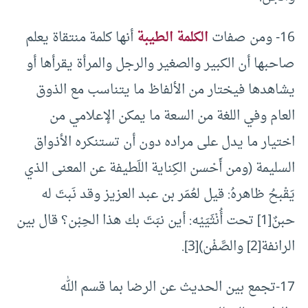
16- ومن صفات
الكلمة الطيبة
أنها كلمة منتقاة يعلم
صاحبها أن الكبير والصغير والرجل والمرأة يقرأها أو
يشاهدها فيختار من الألفاظ ما يتناسب مع الذوق
العام وفي اللغة من السعة ما يمكن الإعلامي من
اختيار ما يدل على مراده دون أن تستنكره الأذواق
السليمة (ومن أَحْسن الكِناية اللَطيفة عن المعنى الذي
يَقْبحُ ظاهرهُ: قيل لعُمَر بن عبد العزيز وقد نَبتَ له
حبنٌ[1] تحت أُنْثَيَيْه: أين نبَتَ بك هذا الحِبْن؟ قال بين
الرانفة
[2]
والصَّفْن)
[3]
.
17-تجمع بين الحديث عن الرضا بما قسم الله