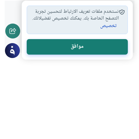
هل انتفعت بهذا المحتوى؟
نستخدم ملفات تعريف الارتباط لتحسين تجربة
التصفح الخاصة بك. يمكنك تخصيص تفضيلاتك.
تخصيص
نعم
لا
موافق
عن الكاتب
محمد عطية
لديه 145 مقالة
أكاديمي وكاتب صحفي ومعد برامج إذاعية وتلفزيونية
بعض أعماله
وكان الإنسان عجولاً