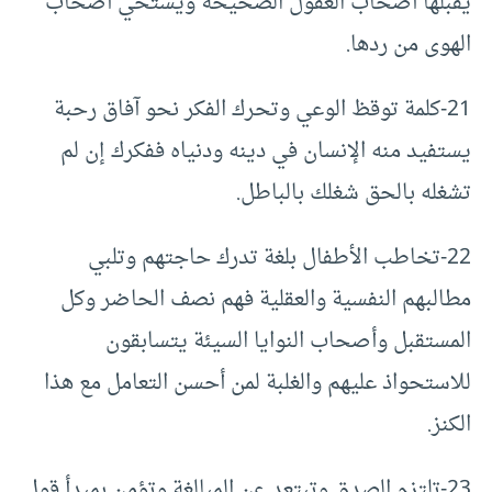
يقبلها أصحاب العقول الصحيحة ويستحي أصحاب
الهوى من ردها.
21-كلمة توقظ الوعي وتحرك الفكر نحو آفاق رحبة
يستفيد منه الإنسان في دينه ودنياه ففكرك إن لم
تشغله بالحق شغلك بالباطل.
22-تخاطب الأطفال بلغة تدرك حاجتهم وتلبي
مطالبهم النفسية والعقلية فهم نصف الحاضر وكل
المستقبل وأصحاب النوايا السيئة يتسابقون
للاستحواذ عليهم والغلبة لمن أحسن التعامل مع هذا
الكنز.
23-تلتزم الصدق وتبتعد عن المبالغة وتؤمن بمبدأ قول