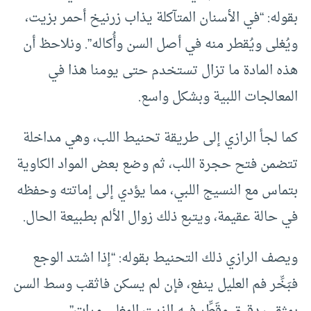
بقوله: “في الأسنان المتآكلة يذاب زرنيخ أحمر بزيت،
ويُغلى ويُقطر منه في أصل السن وأُكاله”. ونلاحظ أن
هذه المادة ما تزال تستخدم حتى يومنا هذا في
المعالجات اللبية وبشكل واسع.
كما لجأ الرازي إلى طريقة تحنيط اللب، وهي مداخلة
تتضمن فتح حجرة اللب، ثم وضع بعض المواد الكاوية
بتماس مع النسيج اللبي، مما يؤدي إلى إماتته وحفظه
في حالة عقيمة، ويتبع ذلك زوال الألم بطبيعة الحال.
ويصف الرازي ذلك التحنيط بقوله: “إذا اشتد الوجع
فبَخِّر فم العليل ينفع، فإن لم يسكن فاثقب وسط السن
بمثقب دقيق وقَطِّر فيه الزيت المغلي مرات”.