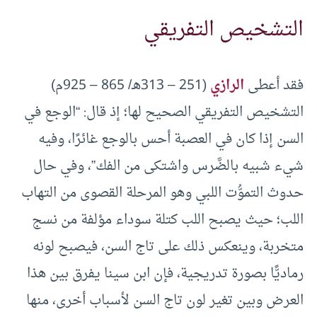
التشخيص التفريقي
فقد أعطى
الرازي
(251 – 313هـ/ 865 – 925م)
التشخيص التفريقي الصحيح لها؛ إذ قال: “الوجع في
السن إذا كان في العصبة أحس بالوجع غائرًا، وفيه
شيء شبيه بالضَّرس واشتكى من الفك”، وفي حال
حدوث التموُّت اللبي وهو المرحلة القصوى من التهاب
اللب؛ حيث يصبح اللب كتلة سوداء مؤلفة من نسج
متخربة، وينعكس ذلك على تاج السن، فيصبح لونه
رماديًّا بصورة تدريجية، فإن ابن سينا يفرق بين هذا
العرض وبين تغير لون تاج السن لأسباب أخرى، منها