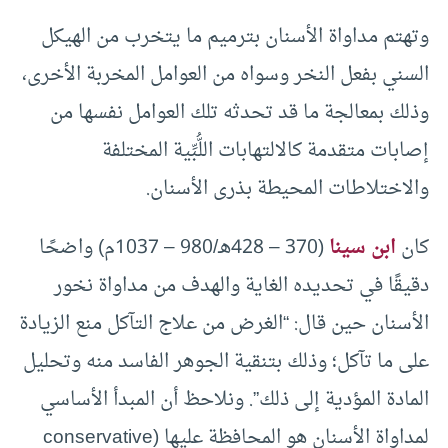
وتهتم مداواة الأسنان بترميم ما يتخرب من الهيكل
السني بفعل النخر وسواه من العوامل المخربة الأخرى،
وذلك بمعالجة ما قد تحدثه تلك العوامل نفسها من
إصابات متقدمة كالالتهابات اللُّبِّية المختلفة
والاختلاطات المحيطة بذرى الأسنان.
كان
ابن سينا
(370 – 428هـ/980 – 1037م) واضحًا
دقيقًا في تحديده الغاية والهدف من مداواة نخور
الأسنان حين قال: “الغرض من علاج التآكل منع الزيادة
على ما تآكل؛ وذلك بتنقية الجوهر الفاسد منه وتحليل
المادة المؤدية إلى ذلك”. ونلاحظ أن المبدأ الأساسي
لمداواة الأسنان هو المحافظة عليها (conservative