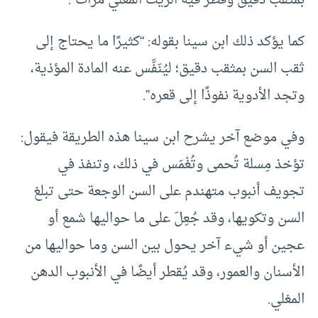
كما يؤكد ذلك ابن سينا بقوله: “كثيرًا ما يحتاج إلى
ثقب السن بمثقب دقيق؛ ليُنَفِّس عنه المادة المؤذية،
وتجد الأدوية نفوذًا إلى قعره”.
وفي موضع آخر يشرح ابن سينا هذه الطريقة فيقول:
تؤخذ مِسلة تُحمى وتُغْمَس في ذلك، وتنفذ في
تجويف أنبوب متهندم على السن الوجعة حتى تبلغ
السن وتكويها، وقد جُعِلَ على ما حواليها شمع أو
عجين أو شيء آخر يحول بين السن وما حواليها من
الأسنان والعمور، وقد يُقطر أيضًا في الأنبوب الدهن
المغلي.