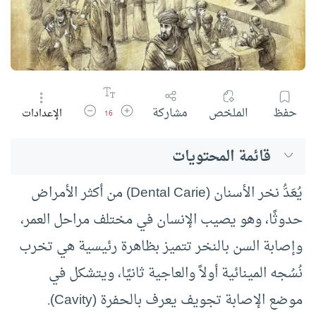
زيادة حجم الخط
تقليل حجم الخط
حفظ
الملخص
مشاركة
الإعدادات
16
قائمة المحتويات
يُعَدُّ نخر الأسنان (Dental Carie) من أكثر الأمراض
حدوثًا، وهو يصيب الإنسان في مختلف مراحل العمر،
وإصابة السن بالنخر تتميز بظاهرة رئيسية هي تخرب
نُسُجه المينائية أولاً والعاجية ثانيًا، ويتشكل في
موضع الإصابة تجويف يعرف بالحفرة (Cavity).