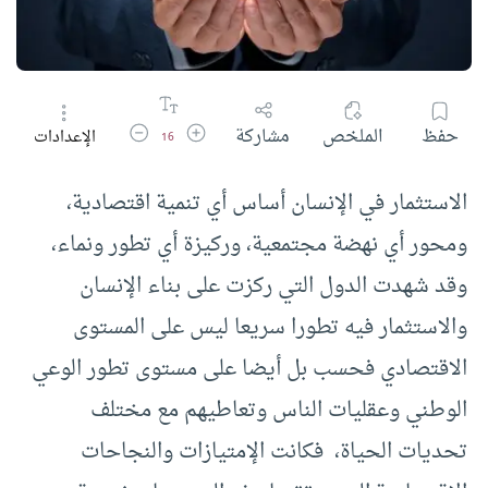
زيادة حجم الخط
تقليل حجم الخط
حفظ
الملخص
مشاركة
الإعدادات
16
الاستثمار في الإنسان أساس أي تنمية اقتصادية،
ومحور أي نهضة مجتمعية، وركيزة أي تطور ونماء،
وقد شهدت الدول التي ركزت على بناء الإنسان
والاستثمار فيه تطورا سريعا ليس على المستوى
الاقتصادي فحسب بل أيضا على مستوى تطور الوعي
الوطني وعقليات الناس وتعاطيهم مع مختلف
تحديات الحياة، فكانت الإمتيازات والنجاحات