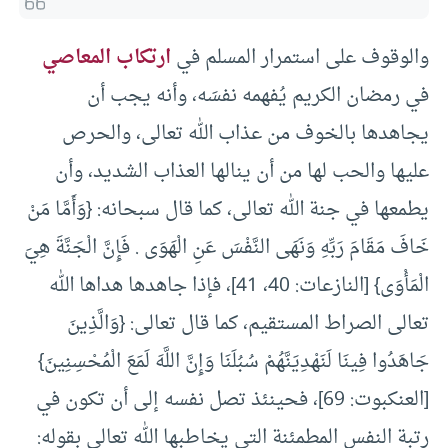
والوقوف على استمرار المسلم في
ارتكاب المعاصي
في رمضان الكريم يُفهمه نفسَه، وأنه يجب أن
يجاهدها بالخوف من عذاب الله تعالى، والحرص
عليها والحب لها من أن ينالها العذاب الشديد، وأن
يطمعها في جنة الله تعالى، كما قال سبحانه: {وَأَمَّا مَنْ
خَافَ مَقَامَ رَبِّهِ وَنَهَى النَّفْسَ عَنِ الْهَوَى . فَإِنَّ الْجَنَّةَ هِيَ
الْمَأْوَى} [النازعات: 40، 41]، فإذا جاهدها هداها الله
تعالى الصراط المستقيم، كما قال تعالى: {وَالَّذِينَ
جَاهَدُوا فِينَا لَنَهْدِيَنَّهُمْ سُبُلَنَا وَإِنَّ اللَّهَ لَمَعَ الْمُحْسِنِينَ}
[العنكبوت: 69]، فحينئذ تصل نفسه إلى أن تكون في
رتبة النفس المطمئنة التي يخاطبها الله تعالى بقوله: