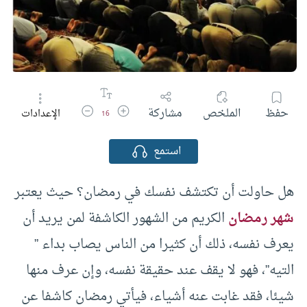
زيادة حجم الخط
تقليل حجم الخط
حفظ
الملخص
مشاركة
الإعدادات
16
استمع
هل حاولت أن تكتشف نفسك في رمضان؟ حيث يعتبر
شهر رمضان
الكريم من الشهور الكاشفة لمن يريد أن
يعرف نفسه، ذلك أن كثيرا من الناس يصاب بداء ”
التيه”، فهو لا يقف عند حقيقة نفسه، وإن عرف منها
شيئا، فقد غابت عنه أشياء، فيأتي رمضان كاشفا عن