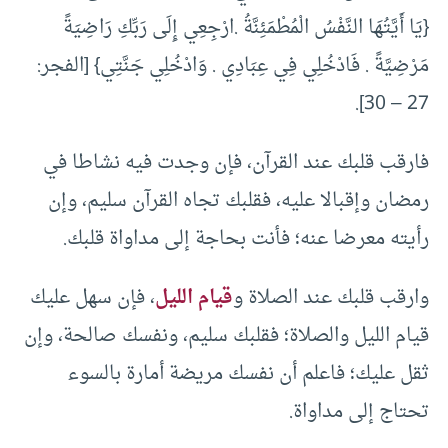
{يَا أَيَّتُهَا النَّفْسُ الْمُطْمَئِنَّةُ .ارْجِعِي إِلَى رَبِّكِ رَاضِيَةً
مَرْضِيَّةً . فَادْخُلِي فِي عِبَادِي . وَادْخُلِي جَنَّتِي} [الفجر:
27 – 30].
فارقب قلبك عند القرآن، فإن وجدت فيه نشاطا في
رمضان وإقبالا عليه، فقلبك تجاه القرآن سليم، وإن
رأيته معرضا عنه؛ فأنت بحاجة إلى مداواة قلبك.
وارقب قلبك عند الصلاة و
قيام الليل
، فإن سهل عليك
قيام الليل والصلاة؛ فقلبك سليم، ونفسك صالحة، وإن
ثقل عليك؛ فاعلم أن نفسك مريضة أمارة بالسوء
تحتاج إلى مداواة.