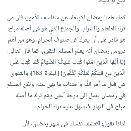
دين أو دنياه..
كما يعلمنا رمضان الابتعاد عن سفاسف الأمور، فإن من
ترك الطعام والشراب والجماع الذي هو في أصله مباح،
هو قادر على أن يترك كل صنوف الحرام، وهو من أهم
دروس رمضان أنه يعلم المسلم التقوى، كما قال تعالى:
{يَا أَيُّهَا الَّذِينَ آمَنُوا كُتِبَ عَلَيْكُمُ الصِّيَامُ كَمَا كُتِبَ عَلَى
الَّذِينَ مِنْ قَبْلِكُمْ لَعَلَّكُمْ تَتَّقُونَ} [البقرة: 183]، والتقوى
هي فعل ما أمر الله واجتناب ما نهى عنه، ولكن المسلم
في رمضان يصل إلى درجة أعلى وهو ترك ما أصله
مباح في النهار، فيسهل عليه ترك الحرام…
لماذا نقول: اكتشف نفسك في شهر رمضان، لأن