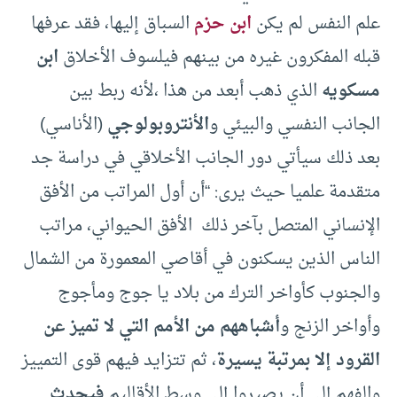
علم النفس لم يكن
ابن حزم
السباق إليها، فقد عرفها
قبله المفكرون غيره من بينهم فيلسوف الأخلاق
ابن
مسكويه
الذي ذهب أبعد من هذا ،لأنه ربط بين
الجانب النفسي والبيئي و
الأنتروبولوجي
(الأناسي)
بعد ذلك سيأتي دور الجانب الأخلاقي في دراسة جد
متقدمة علميا حيث يرى: “أن أول المراتب من الأفق
الإنساني المتصل بآخر ذلك الأفق الحيواني، مراتب
الناس الذين يسكنون في أقاصي المعمورة من الشمال
والجنوب كأواخر الترك من بلاد يا جوج ومأجوج
وأواخر الزنج و
أشباههم من الأمم التي لا تميز عن
القرود إلا بمرتبة يسيرة
، ثم تتزايد فيهم قوى التمييز
والفهم إلى أن يصيروا إلى وسط الأقاليم
فيحدث