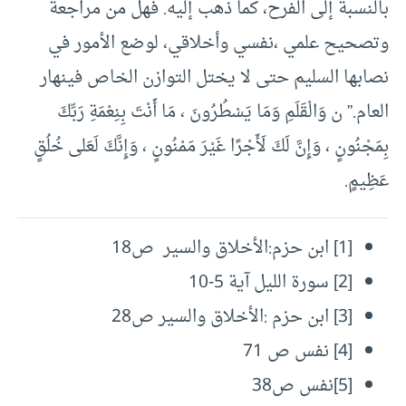
بالنسبة إلى الفرح، كما ذهب إليه. فهل من مراجعة
وتصحيح علمي ،نفسي وأخلاقي، لوضع الأمور في
نصابها السليم حتى لا يختل التوازن الخاص فينهار
العام.” ن وَالْقَلَمِ وَمَا يَسْطُرُونَ ، مَا أَنْتَ بِنِعْمَةِ رَبِّكَ
بِمَجْنُونٍ ، وَإِنَّ لَكَ لَأَجْرًا غَيْرَ مَمْنُونٍ ، وَإِنَّكَ لَعَلى خُلُقٍ
عَظِيمٍ.
[1]
ابن حزم:الأخلاق والسير ص18
[2]
سورة الليل آية 5-10
[3]
ابن حزم :الأخلاق والسير ص28
[4]
نفس ص 71
[5]
نفس ص38