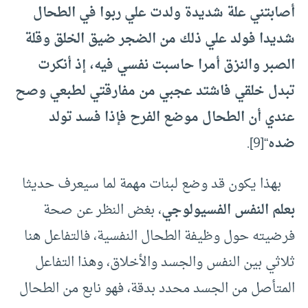
أصابتني علة شديدة ولدت علي ربوا في الطحال
شديدا فولد علي ذلك من الضجر ضيق الخلق وقلة
الصبر والنزق أمرا حاسبت نفسي فيه، إذ أنكرت
تبدل خلقي فاشتد عجبي من مفارقتي لطبعي وصح
عندي أن الطحال موضع الفرح فإذا فسد تولد
ضده
“
[9]
.
بهذا يكون قد وضع لبنات مهمة لما سيعرف حديثا
بعلم النفس الفسيولوجي
، بغض النظر عن صحة
فرضيته حول وظيفة الطحال النفسية، فالتفاعل هنا
ثلاثي بين النفس والجسد والأخلاق، وهذا التفاعل
المتأصل من الجسد محدد بدقة، فهو نابع من الطحال