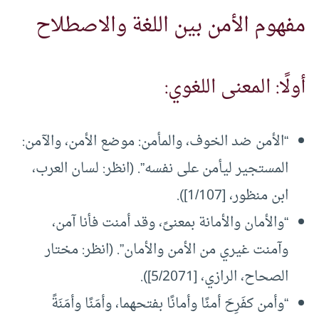
مفهوم الأمن بين اللغة والاصطلاح
أولًا: المعنى اللغوي:
“الأمن ضد الخوف، والمأمن: موضع الأمن، والآمن:
المستجير ليأمن على نفسه”. (انظر: لسان العرب،
ابن منظور، [1/107]).
“والأمان والأمانة بمعنىً، وقد أمنت فأنا آمن،
وآمنت غيري من الأمن والأمان”. (انظر: مختار
الصحاح، الرازي، [5/2071]).
“وأمن كفَرِحَ أمنًا وأمانًا بفتحهما، وأمَنًا وأمَنَةً