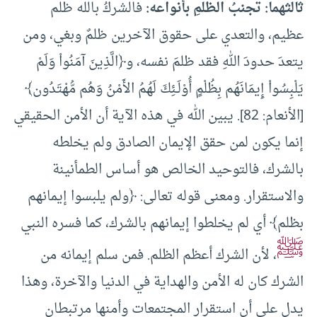
ثالثهما: تجنبُ الظلمِ بأنواعه
:
فالشركُ بالله ظلم
عظيم، والتعدي على حقوق الآخرين ظلمٌ وبغي، ومن
يتعدَ حدودَ اللهِ فقد ظلمَ نفسه، و﴿الَّذِينَ آمَنُواْ وَلَمْ
يَلْبِسُواْ إِيمَانَهُم بِظُلْمٍ أُوْلَـئِكَ لَهُمُ الأَمْنُ وَهُم مُّهْتَدُون﴾
[الأنعام: 82]. يبين الله في هذه الآية أن الأمن الحقيقي
إنما يكون لمن حقق الإيمان الصادق ولم يخلطه
بالشرك، فالتوحيد الخالص هو أساس الطمأنينة
والاستقرار. ومعنى قوله تعالى: ﴿ولم يلبسوا إيمانهم
بظلم﴾ أي لم يخلطوا إيمانهم بالشرك، كما فسره النبي
ﷺ
، لأن الشرك أعظم الظلم. فمن سلم إيمانه من
الشرك كان له الأمن والهداية في الدنيا والآخرة، وهذا
يدل على أن استقرار المجتمعات وأمنها مرتبطان