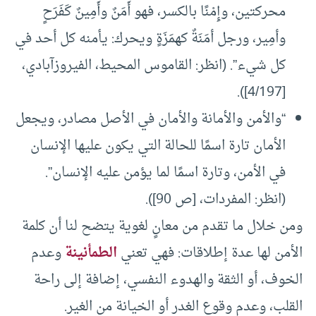
محركتين، وإِمْنًا بالكسر، فهو أَمَنٌ وأَمِينٌ كَفَرَحٍ
وأمِير، ورجل أمَنَةٌ كهمَزَةٍ ويحرك: يأمنه كل أحد في
كل شيء”. (انظر: القاموس المحيط، الفيروزآبادي،
[4/197]).
“والأمن والأمانة والأمان في الأصل مصادر، ويجعل
الأمان تارة اسمًا للحالة التي يكون عليها الإنسان
في الأمن، وتارة اسمًا لما يؤمن عليه الإنسان”.
(انظر: المفردات، [ص 90]).
ومن خلال ما تقدم من معانٍ لغوية يتضح لنا أن كلمة
الأمن لها عدة إطلاقات: فهي تعني
الطمأنينة
وعدم
الخوف، أو الثقة والهدوء النفسي، إضافة إلى راحة
القلب، وعدم وقوع الغدر أو الخيانة من الغير.