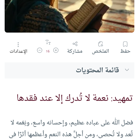
زيادة حجم الخط
تقليل حجم الخط
حفظ
الملخص
مشاركة
الإعدادات
16
قائمة المحتويات
تمهيد: نعمة لا تُدرك إلا عند فقدها
فضل الله على عباده عظيم، وإحسانه واسع، ونِعَمه لا
تُعد ولا تُحصى، ومن أجلِّ هذه النعم وأعظمها أثرًا في