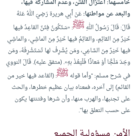
خامسهما: اعتزال الفتن، وعدم المشاركة فيها،
والبعد عن مواطنها
:
عَنْ أَبِي هريرة رَضِيَ اللهُ عَنْهُ
ﷺ
قَالَ: قَالَ رَسُولُ اللهِ
: «سَتَكُونُ فِتَنٌ القاعِدُ فيها
خَيْرٌ مِنَ القائِمِ، والقائِمُ فيها خَيْرٌ مِنَ الماشِي، والماشِي
فيها خَيْرٌ مِنَ السَّاعِي، ومَن يُشْرِفْ لها تَسْتَشْرِفْهُ، ومَن
وجَدَ مَلْجًَا أوْ مَعاذًا فَلْيَعُذْ بهِ». (متفق عليه). قَالَ ﺍﻟﻨﻮﻭﻱ
ﷺ
في شرح مسلم: “ﻭﺃﻣﺎ ﻗﻮﻟﻪ
: (ﺍﻟﻘﺎﻋﺪ ﻓﻴﻬﺎ ﺧﻴﺮ ﻣﻦ
ﺍﻟﻘﺎﺋﻢ) ﺇﻟﻰ ﺁﺧﺮﻩ، ﻓﻤﻌﻨﺎﻩ ﺑﻴﺎﻥ ﻋﻈﻴﻢ ﺧﻄﺮﻫﺎ، ﻭﺍﻟﺤﺚ
ﻋﻠﻰ ﺗﺠﻨﺒﻬﺎ، ﻭﺍﻟﻬﺮﺏ ﻣﻨﻬﺎ، ﻭﺃﻥ ﺷﺮﻫﺎ ﻭﻓﺘﻨﺘﻬﺎ ﻳﻜﻮﻥ
ﻋﻠﻰ ﺣﺴﺐ ﺍﻟﺘﻌﻠﻖ ﺑﻬﺎ”.
الأمن مسؤولية الجميع