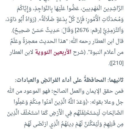
الرَّاشِدِينَ الْمَهْدِيينَ، عَضُّوا عَلَيْهَا بِالنَّوَاجِذِ، وَإِيَّاكُمْ
وَمُحْدَثَاتِ الْأُمُورِ؛ فَإِنَّ كُلَّ بِدْعَةٍ ضَلَالَةٌ». (رَوَاهُ أَبُو دَاوُدَ،
وَاَلتِّرْمِذِيُّ [رقم: 2676] وَقَالَ: حَدِيثٌ حَسَنٌ صَحِيحٌ).
قال ابن العطار رحمه الله: “هذا الحديث معجزةٌ وعَلَمٌ
من أعلام النبوة”. (شرح
الأربعين النووية
لابن العطار
[210]).
ثانيهما: المحافظةُ على أداء الفرائضِ والعبادات
:
فمن حقق الإيمان والعمل الصالح؛ فهو الموعود من الله
جل وعلا بقوله: ﴿وَعَدَ اللَّهُ الَّذِينَ آمَنُوا مِنكُمْ وَعَمِلُوا
الصَّالِحَاتِ لَيَسْتَخْلِفَنَّهُم فِي الْأَرْضِ كَمَا اسْتَخْلَفَ الَّذِينَ
مِن قَبْلِهِمْ وَلَيُمَكِّنَنَّ لَهُمْ دِينَهُمُ الَّذِي ارْتَضَى لَهُمْ