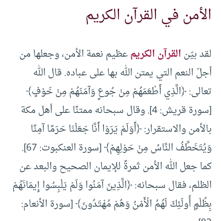
الأمن في القرآن الكريم
لقد بيّن
القرآن الكريم
عظيم نعمة الأمن، وجعلها من
أجلّ النعم التي يمتن الله بها على عباده. قال الله
تعالى: ﴿الَّذِي أَطْعَمَهُمْ مِنْ جُوعٍ وَآمَنَهُمْ مِنْ خَوْفٍ﴾
[سورة قريش: 4]. وقال سبحانه ممتنًا على أهل مكة
بالأمن والاستقرار: ﴿أَوَلَمْ يَرَوْا أَنَّا جَعَلْنَا حَرَمًا آمِنًا
وَيُتَخَطَّفُ النَّاسُ مِنْ حَوْلِهِمْ﴾ [سورة العنكبوت: 67].
كما جعل الله الأمن ثمرةً للإيمان الصحيح والبعد عن
الظلم، فقال سبحانه: ﴿الَّذِينَ آمَنُوا وَلَمْ يَلْبِسُوا إِيمَانَهُمْ
بِظُلْمٍ أُولَئِكَ لَهُمُ الْأَمْنُ وَهُمْ مُهْتَدُونَ﴾ [سورة الأنعام: