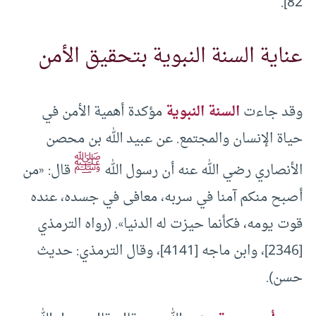
82].
عناية السنة النبوية بتحقيق الأمن
وقد جاءت
السنة النبوية
مؤكدة أهمية الأمن في
حياة الإنسان والمجتمع. عن عبيد الله بن محصن
ﷺ
الأنصاري رضي الله عنه أن رسول الله
قال: «من
أصبح منكم آمنا في سربه، معافى في جسده، عنده
قوت يومه، فكأنما حيزت له الدنيا». (رواه الترمذي
[2346]، وابن ماجه [4141]، وقال الترمذي: حديث
حسن).