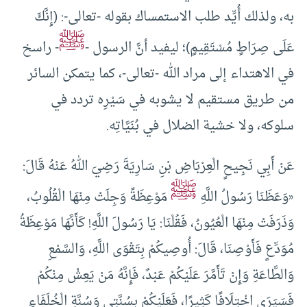
به، ولذلك أُيِّد طلب الاستمساك بقوله -تعالى-: (إِنَّكَ
ﷺ
عَلَى صِرَاطٍ مُسْتَقِيمٍ)؛ ليفيد أنَّ الرسول -
- راسخ
في الاهتداء إلى مراد الله -تعالى-، كما يتمكن السائر
من طريق مستقيم لا يشوبه في سَيْرِه تردد في
سلوكه، ولا خشية الضلال في بُنَيَّاتِه.
عَنْ أَبِي نَجِيحٍ الْعِرْبَاضِ بْنِ سَارِيَةَ رَضِيَ اللهُ عَنْهُ قَالَ:
ﷺ
«وَعَظَنَا رَسُولُ اللَّهِ
مَوْعِظَةً وَجِلَتْ مِنْهَا الْقُلُوبُ،
وَذَرَفَتْ مِنْهَا الْعُيُونُ، فَقُلْنَا: يَا رَسُولَ اللَّهِ! كَأَنَّهَا مَوْعِظَةُ
مُوَدِّعٍ فَأَوْصِنَا، قَالَ: أُوصِيكُمْ بِتَقْوَى اللَّهِ، وَالسَّمْعِ
وَالطَّاعَةِ وَإِنْ تَأَمَّرَ عَلَيْكُمْ عَبْدٌ، فَإِنَّهُ مَنْ يَعِشْ مِنْكُمْ
فَسَيَرَى اخْتِلَافًا كَثِيرًا، فَعَلَيْكُمْ بِسُنَّتِي وَسُنَّةِ الْخُلَفَاءِ