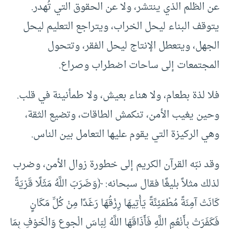
عن الظلم الذي ينتشر، ولا عن الحقوق التي تُهدر.
يتوقف البناء ليحل الخراب، ويتراجع التعليم ليحل
الجهل، ويتعطل الإنتاج ليحل الفقر، وتتحول
المجتمعات إلى ساحات اضطراب وصراع.
فلا لذة بطعام، ولا هناء بعيش، ولا طمأنينة في قلب.
وحين يغيب الأمن، تنكمش الطاقات، وتضيع الثقة،
وهي الركيزة التي يقوم عليها التعامل بين الناس.
وقد نبّه القرآن الكريم إلى خطورة زوال الأمن، وضرب
لذلك مثلاً بليغًا فقال سبحانه: ﴿وَضَرَبَ اللَّهُ مَثَلًا قَرْيَةً
كَانَتْ آمِنَةً مُطْمَئِنَّةً يَأْتِيهَا رِزْقُهَا رَغَدًا مِنْ كُلِّ مَكَانٍ
فَكَفَرَتْ بِأَنْعُمِ اللَّهِ فَأَذَاقَهَا اللَّهُ لِبَاسَ الْجوعِ وَالْخَوْفِ بِمَا