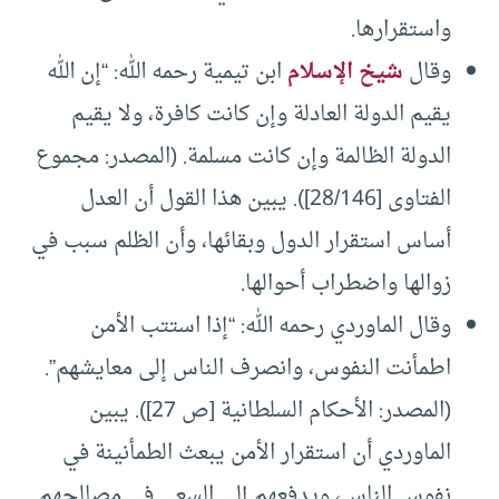
واستقرارها.
وقال
شيخ الإسلام
ابن تيمية رحمه الله: “إن الله
يقيم الدولة العادلة وإن كانت كافرة، ولا يقيم
الدولة الظالمة وإن كانت مسلمة. (المصدر: مجموع
الفتاوى [28/146]). يبين هذا القول أن العدل
أساس استقرار الدول وبقائها، وأن الظلم سبب في
زوالها واضطراب أحوالها.
وقال الماوردي رحمه الله: “إذا استتب الأمن
اطمأنت النفوس، وانصرف الناس إلى معايشهم”.
(المصدر: الأحكام السلطانية [ص 27]). يبين
الماوردي أن استقرار الأمن يبعث الطمأنينة في
نفوس الناس، ويدفعهم إلى السعي في مصالحهم