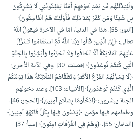
وَلَيُبَدِّلَنَّهُم مِّن بَعْدِ خَوْفِهِمْ أَمْنًا يَعْبُدُونَنِي لَا يُشْرِكُونَ
بِي شَيْئًا وَمَن كَفَرَ بَعْدَ ذَلِكَ فَأُوْلَئِكَ هُمُ الْفَاسِقُونَ﴾
[النور: 55]. هذا في الدنيا، أمّا في الآخرة فيقولُ اللهُ
تعالى: ﴿إِنَّ الَّذِينَ قَالُوا رَبُّنَا اللَّهُ ثُمَّ استَقَامُوا تَتَنَزَّلُ
عَلَيْهِمُ الْمَلَائِكَةُ أَلَّا تَخَافُوا وَلَا تَحْزَنُوا وَأَبْشِرُوا بِالْجَنَّةِ
الَّتِي كُنتُمْ تُوعَدُونَ﴾ [فصلت: 30]. وفي الآية الأخرى:
﴿لَا يَحْزُنُهُمُ الفَزَعُ الأَكْبَرُ وَتَتَلَقَّاهُمُ المَلَائِكَةُ هَذَا يَوْمُكُمُ
الَّذِي كُنْتُمْ تُوعَدُونَ﴾ [الأنبياء: 103]. وعند دخولهم
الجنة يبشرون: ﴿ادْخُلُوهَا بِسَلَامٍ آمِنِينَ﴾ [الحجر: 46]،
وطعامهم فيها مؤمن: ﴿يَدْعُونَ فِيهَا بِكُلِّ فَاكِهَةٍ آمِنِينَ﴾
[الدخان: 55]، ﴿وَهُمْ فِي الغُرُفَاتِ آمِنُونَ﴾ [سبأ: 37].