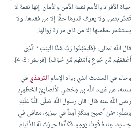
حياة الأفراد والأمم نعمة الأمن والأمان. إنها نعمة لا
تُقدَّر بثمن، ولا يعرف قدرها حقًّا إلا من فقدها، ولا
يستشعر عظمتها إلا من ذاق مرارة زوالها.
قال الله تعالى: ﴿فَلْيَعْبُدُوا رَبَّ هَذَا الْبَيْتِ * الَّذِي
أَطْعَمَهُم مِّن جُوعٍ وَآمَنَهُم مِّنْ خَوْف﴾ [قريش: 3- 4].
وجاء في الحديث الذي رواه الإمام
الترمذي
في
سننه، عن عُبَيد اللَّه بِن مِحْصَنٍ الأَنْصارِيِّ الخَطْمِيِّ
رضي اللَّه عنه قال: قال رسول اللَّه صَلّى اللهُ عَلَيْهِ
وسَلَّم: «مَنْ أَصبح مِنكُمْ آمِناً في سِرْبِهِ، معافى في
جَسدِه، عِندهُ قُوتُ يَومِهِ، فَكَأَنَّمَا حِيزَتْ لَهُ الدُّنْيَا».