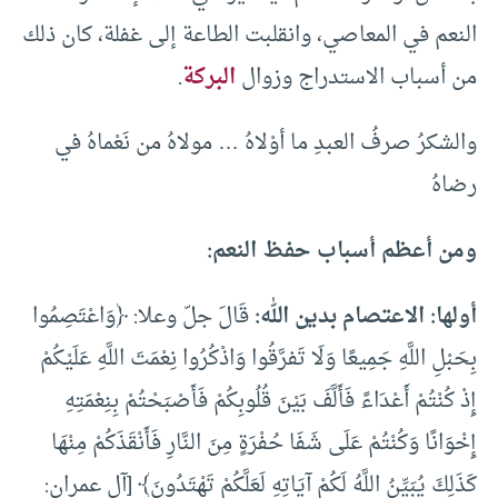
النعم في المعاصي، وانقلبت الطاعة إلى غفلة، كان ذلك
من أسباب الاستدراج وزوال
البركة
.
والشكرُ صرفُ العبدِ ما أوْلاهُ … مولاهُ من نَعْماهُ في
رضاهُ
ومن أعظم أسباب حفظ النعم
:
أولها: الاعتصام بدين الله
:
قَالَ جلّ وعلا: ﴿وَاعْتَصِمُوا
بِحَبْلِ اللَّهِ جَمِيعًا وَلَا تَفرَّقُوا وَاذْكُرُوا نِعْمَتَ اللَّهِ عَلَيْكُمْ
إِذْ كُنْتُمْ أَعْدَاءً فَأَلَّفَ بَيْنَ قُلُوبِكُمْ فَأَصْبَحْتُمْ بِنِعْمَتِهِ
إِخْوَانًا وَكُنْتُمْ عَلَى شَفَا حُفْرَةٍ مِنَ النَّارِ فَأَنْقَذَكُمْ مِنْهَا
كَذَلِكَ يُبَيِّنُ اللَّهُ لَكُمْ آيَاتِهِ لَعَلَّكُمْ تَهْتَدُونَ﴾ [آل عمران: