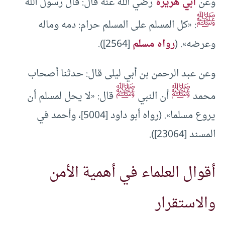
وعن
أبي هريرة
رضي الله عنه قال: قال رسول الله
ﷺ
: «كل المسلم على المسلم حرام: دمه وماله
وعرضه». (
رواه مسلم
[2564]).
وعن عبد الرحمن بن أبي ليلى قال: حدثنا أصحاب
ﷺ
ﷺ
محمد
أن النبي
قال: «لا يحل لمسلم أن
يروع مسلما». (رواه أبو داود [5004]، وأحمد في
المسند [23064]).
أقوال العلماء في أهمية الأمن
والاستقرار