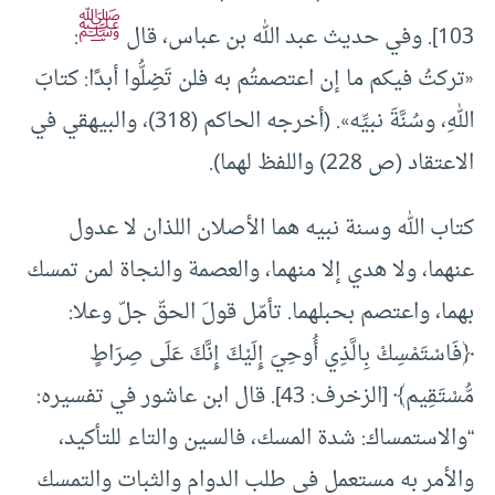
ﷺ
103]. وفي حديث عبد الله بن عباس، قال
:
«تركتُ فيكم ما إن اعتصمتُم به فلن تَضِلُّوا أبدًا: كتابَ
اللهِ، وسُنَّةَ نبيِّه». (أخرجه الحاكم (318)، والبيهقي في
الاعتقاد (ص 228) واللفظ لهما).
كتاب الله وسنة نبيه هما الأصلان اللذان لا عدول
عنهما، ولا هدي إلا منهما، والعصمة والنجاة لمن تمسك
بهما، واعتصم بحبلهما. تأمّل قولَ الحقّ جلّ وعلا:
﴿فَاسْتَمْسِكْ بِالَّذِي أُوحِيَ إِلَيْكَ إِنَّكَ عَلَى صِرَاطٍ
مُّسْتَقِيم﴾ [الزخرف: 43]. قال ابن عاشور في تفسيره:
“والاستمساك: شدة المسك، فالسين والتاء للتأكيد،
والأمر به مستعمل في طلب الدوام والثبات والتمسك