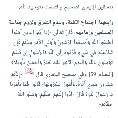
بتحقيق الإيمان الصحيح والتمسك بتوحيد الله.
رابعهما: اجتماع الكلمة، وعدم التفرق ولزوم جماعة
المسلمين وإمامهم
:
قَالَ تَعَالَى: ﴿يَا أَيُّهَا الَّذِينَ آمَنُواْ
أَطِيعُواْ اللّهَ وَأَطِيعُواْ الرَّسُولَ وَأُوْلِي الأَمْرِ مِنكُمْ فَإِن
تَنَازَعْتُمْ فِي شَيْءٍ فَرُدُّوهُ إِلَى اللّهِ وَالرَّسُولِ إِن كُنتُمْ
تُؤْمِنُونَ بِاللّهِ وَالْيَوْمِ الآخِرِ ذَلِكَ خَيْرٌ وَأَحْسَنُ تَأْوِيلا﴾
ﷺ
[النساء: 59]. وفي صحيح البخاري قال
: «إِنَّكُمْ
سَتَرَوْنَ بَعْدِي أَثَرَةً، وُأُمُورًا تُنْكِرُونَهَا» قَالُوا: فَمَا تَأْمُرُنَا
يَا رَسُولَ اللهِ؟ قَالَ: «أَدُّوا إِلَيْهِمْ حَقَّهُمْ، وَسَلُوا اللهَ
حَقَّكُمْ».