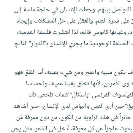
 التواصل بينهم، وجعلت الإنسان في حاجة ماسة إلى
ز على قدرة العلم، والعقل على حل المشكلات وإيجاد
، وغيابها كابوس قائم، لذا انتشرت فلسفة العدمية،
لفسلفة الوجودية ما يجري للإنسان بـ”الدوار” الناتج
وف يكون سببه واضح ومن شيء بعينه، أما القلق فهو
تداوي الأمرين، لأنها تخلق يقينا عميقا، وإحساسا
للفيلسوف الفرنسي “باسكال” كلمات تلخص تلك
ليغ:”حين أرى العمى والبؤس لدى الإنسان، حين أشاهد
 حائراً في هذه الزاوية من الكون، من دون معرفة مَن
يموت عاجزاً عن كل معرفة، أدخل في الذعر، مثل رجل