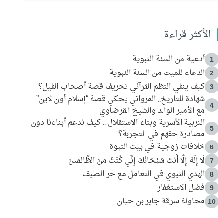
الأكثر قراءة
أدعية من السنة النبوية
1
الدعاء للميت من السنة النبوية
2
كيف ينفي النظم القرآني تحريف قصة أصحاب الفيل؟
3
شهادة للتاريخ.. المرواني يحكي قصة “إسلام أون لاين”
4
مع الأمير الوالد والشيخ القرضاوي
التربية الأسرية وبناء الاستقلال .. كيف ندعم أبناءنا دون
5
مصادرة حقهم في التجربة؟
خلافات زوجية في بيت النبوة
6
لَا إِلَهَ إِلَّا أَنْتَ سُبْحَانَكَ إِنِّي كُنْتُ مِنَ الظَّالِمِينَ
7
الهدي النبوي في التعامل مع حر الصيف
8
فضل الاستغفار
9
محاولة سرقة جابر بن حيان
10