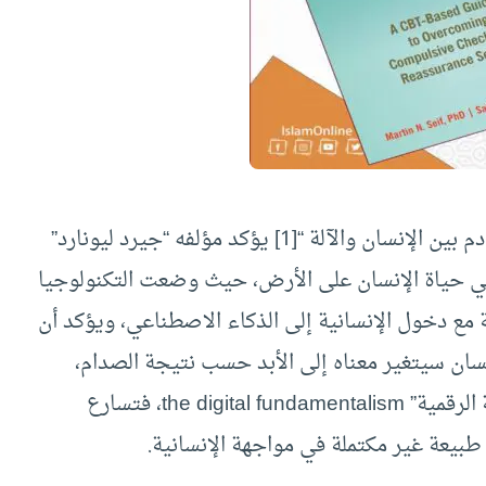
م بين الإنسان والآلة “
[1]
يؤكد مؤلفه “جيرد ليونارد”
طة تحول في حياة الإنسان على الأرض، حيث وضعت التكنولوجيا
 مع دخول الإنسانية إلى الذكاء الاصطناعي، ويؤكد أن
إنسان سيتغير معناه إلى الأبد حسب نتيجة الصدام،
بعدما أصبحا أمام ما يمكن أن نطلق عليه “الأصولية الرقمية” the digital fundamentalism، فتسارع
 طبيعة غير مكتملة في مواجهة الإنسانية.