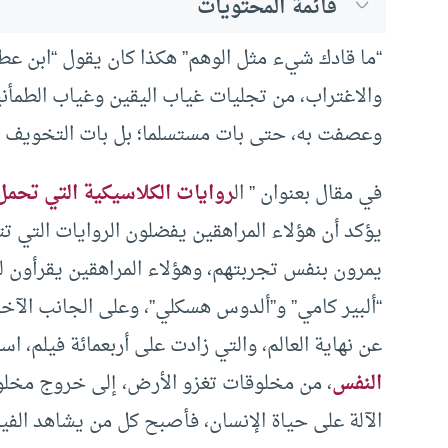
قائمة المحتويات
“ما قادك شيء مثل الوهم” هكذا كان يقول “ابن عطاء
والاغتراب، من تجليات غياب اليقين وغياب الطمأني
وعصفت به، حتى بات مستسلما؛ بل بات التخويف م
في مقال بعنوان ” ال
روايات الكلاسيكية التي تحم
يؤكد أن هؤلاء المراهقين يفضلون الروايات التي ت
يمرون بنفس تجربتهم، وهؤلاء المراهقين يقرأون لك
“ألبير كامي” و”ألدوس هسكلي”، وعلى الجانب الآخ
عن نهاية العالم، والتي زادت على أربعمائة فيلم،
النفس
، من مخلوقات تغزو الأرض، إلى خروج مخلوق
الآلة على حياة الإنسان، فأصبح كل من يشاهد الفيلم