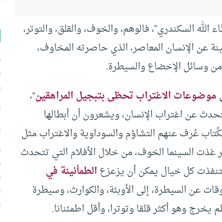
 الله السكندري”، فالوهم، والخوف، والقلق، والتوتر،
نة عن الإنسان المعاصر، الذي حاصرته المخاوف،
ن وسائل الإخضاع والسيطرة.
ل موضوعات الاغتراب تحظى بتبجيل المراهقين
“،
تحدث عن اغتراب الإنسان، ويشعرون أن أبطالها
ُتاب عُرف عنهم التشاؤم والسوداوية والاغتراب مثل
ر غذت السينما الخوف، من خلال الأفلام التي تتحدث
 استنفذت كل خيال يمكن أن يزعزع
الطمأنينة في
ات عن السيطرة، إلى الأوبئة، والكوارث، وسيطرة
 يخرج وهو أكثر قلقا وتوترا، وأقل اطمئنانا.