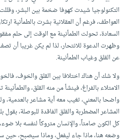
التكنولوجيا شيدت كهوفا ضخمة بين البشر، وقللت
العواطف، فرغم أن العقلانية بشرت بالطمأنية ارتكا
السعادة، تحولت الطمأنينة مع الوقت إلى حلم مفقود
وظهرت الدعوة للانتحار، لذا لم يكن غريبا أن تصف ا
عن القلق وغياب الطمأنينة.
ولا شك أن هناك اختلافا بين القلق والخوف، فالخ
الامتلاء بالفراغ، فينشأ من منه القلق، والطمأنينة 
واضحا بالمعني، تغيب معه أية مشاعر بالعدمية، و
المشاعر المضطربة والقلق الفاقدة للبوصلة، بقول ب
كل الكون صامتاً، والإنسان متروكاً لنفسه بلا ضوء،
وضعه هنا، ماذا جاء ليفعل، وماذا سيصبح، حين س