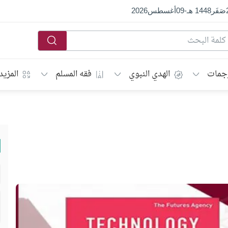
صَفَر
1448 هـ
-
09
أغسطس
2026
جمات
الهدي النبوي
فقه المسلم
المزيد