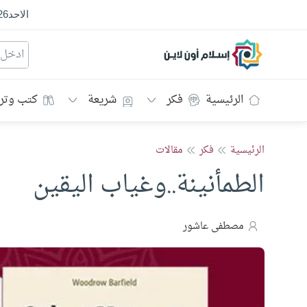
الاحد
26
إسلام أون لاين
الرئيسية
فكر
شريعة
كتب وتر
الرئيسية
فكر
مقالات
الطمأنينة..وغياب اليقين
مصطفى عاشور