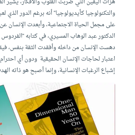
هزات اليقين التي ضربت القلوب والأفكار، يشير ال
والتكنولوجيا كأيديولوجيا” أنه برغم الدور الذي لعب
على مجمل الحياة الاجتماعية، وأبعدت الإنسان عن ذ
الدكتور عبد الوهاب المسيري، في كتابه “الفردوس ا
دهست الإنسان من داخله وأفقدت الثقة بنفس، فيقو
اعتبار لحاجات الإنسان الحقيقية ودون أي احترام ل
إشباع الرغبات الإنسانية، وإنما أصبح هو ذاته الهد