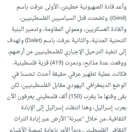
وأعد قادة الصهيونية خطيتن، الأولى عرفت باسم
(Gimil): وتضمنت قتل السياسيين الفلسطينيين،
والقادة العسكريين، وممولي المقاومة، وتدمير البنية
التحتية المدنية، والثانية عرفت باسم (Dalet) وتهدف
إلى تنفيذ الترحيل الإجباري للفلسطينيين من أرضهم،
ووقعت عدة مذابح، ودمرت (419) قرية فلسطينية،
فكانت عملية تطهير عرقي حقيقة أحدث تحسنا في
الوضع الديمغرافي اليهودي مقابل الفلسطينيين، لكن
بقى وقتها ما يقرب (150) ألف فلسطيني يعرفون الآن
بعرب إسرائيل، وهنا انتقلت إسرائيل إلى الإبادة
الثقافية، من خلال “عبـرنة” الأرض عبر إبادة التراث
الثقافي الفلسطيني، وبدأ الأمر بإعادة تسمية الأشياء