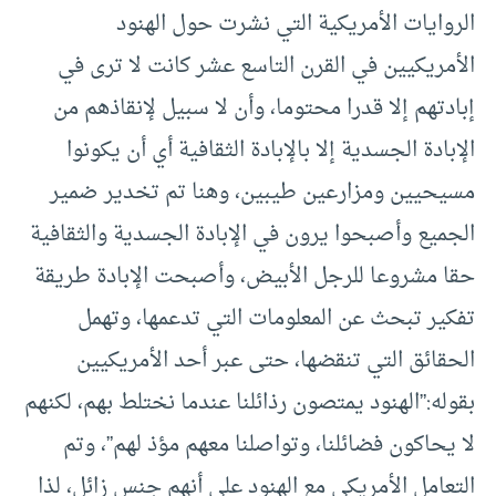
الروايات الأمريكية التي نشرت حول الهنود
الأمريكيين في القرن التاسع عشر كانت لا ترى في
إبادتهم إلا قدرا محتوما، وأن لا سبيل لإنقاذهم من
الإبادة الجسدية إلا بالإبادة الثقافية أي أن يكونوا
مسيحيين ومزارعين طيبين، وهنا تم تخدير ضمير
الجميع وأصبحوا يرون في الإبادة الجسدية والثقافية
حقا مشروعا للرجل الأبيض، وأصبحت الإبادة طريقة
تفكير تبحث عن المعلومات التي تدعمها، وتهمل
الحقائق التي تنقضها، حتى عبر أحد الأمريكيين
بقوله:”الهنود يمتصون رذائلنا عندما نختلط بهم، لكنهم
لا يحاكون فضائلنا، وتواصلنا معهم مؤذ لهم”، وتم
التعامل الأمريكي مع الهنود على أنهم جنس زائل، لذا