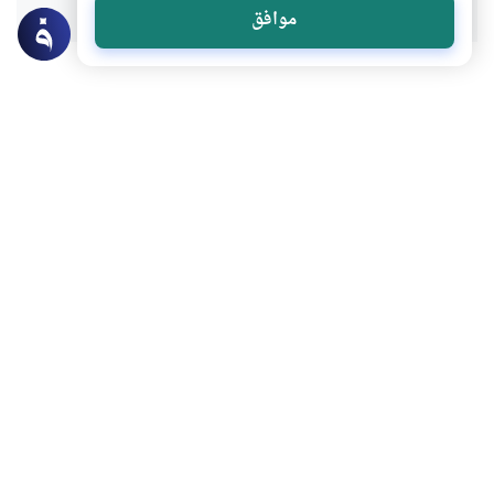
موافق
عن الكاتب
مصطفى عاشور
لديه 253 مقالة
بعض أعماله
الرقمية والموضة .. وهوس الاستهلاك
الملل شبح الحياة المعاصرة
العاقبة وتأثيرها في التربية الإيمانية والسلوكية
الرقمية والخلافات الزوجية
المزيد للكاتب