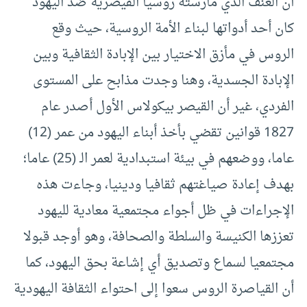
أن العنف الذي مارسته روسيا القيصرية ضد اليهود
كان أحد أدواتها لبناء الأمة الروسية، حيث وقع
الروس في مأزق الاختيار بين الإبادة الثقافية وبين
الإبادة الجسدية، وهنا وجدت مذابح على المستوى
الفردي، غير أن القيصر بيكولاس الأول أصدر عام
1827 قوانين تقضي بأخذ أبناء اليهود من عمر (12)
عاما، ووضعهم في بيئة استبدادية لعمر الـ (25) عاما؛
بهدف إعادة صياغتهم ثقافيا ودينيا، وجاءت هذه
الإجراءات في ظل أجواء مجتمعية معادية لليهود
تعززها الكنيسة والسلطة والصحافة، وهو أوجد قبولا
مجتمعيا لسماع وتصديق أي إشاعة بحق اليهود، كما
أن القياصرة الروس سعوا إلى احتواء الثقافة اليهودية