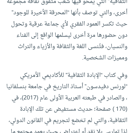
الثقافية” التي يمحو فيها شعب متفوق ثقافة مجموعة
أخرى، والتي توصف بأنها “المحرقة الأخيرة للوجود”
حيث تكسر العمود الفقري لأي جماعة عرقية وتحول
دون حضورها مرة أخرى ليسلمها الواقع إلى الفناء
والنسيان، فتُنسى اللغة والثقافة والأزياء والتراث
ومميزات الشخصية.
وفي كتاب “الإبادة الثقافية” للأكاديمي الأمريكي
“لورنس دفيدسون” أستاذ التاريخ في جامعة بنسلفانيا
، والصادر في طبعته العربية الأولى عام (2017)، في
(170 ) صفحة؛ حديث مستفيض عن تلك الإبادة
الثقافية، والتي لم تخضع لتجريم في القانون الدولي،
لذا تمارس بلا نقد أو اعتراض، حيث يعمد مجتمع ما