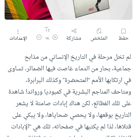
زيادة حجم الخط
تقليل حجم الخط
حفظ
الملخص
مشاركة
الإعدادات
16
لم تخل مرحلة في التاريخ الإنساني من مذابح
جماعية، بحار من الدماء غاصت فيها الضمائر، تساوى
في ارتكابها الأمم “المتحضرة” وكذلك البرابرة،
ومتاحف المناجم البشرية في كمبوديا ورواندا شاهدة
على تلك الفظائع، لكن هناك إبادات صامتة لا يشعر
التاريخ بوقعها، ولا يحصي ضحاياها، ولا يبكي على
قتلاها، لذا لم يكتبها في صفحاته، تلك هي “الإبادات