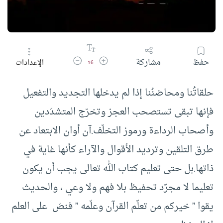
زيادة حجم الخط
تقليل حجم الخط
حفظ
مشاركة
الإعدادات
16
حلقاتُنا ومحاضنُنا إذا لم يدخلها التجديد والتفعيل
فإنها تبقى تستصحب العجز وتخرّج المتشدّدين
وأصحاب الرداءة ورموز التخلّف.آن أوان الابتعاد عن
طرق التلقين وترديد الأقوال والآراء كأنها غاية في
ذاتها.بل حتى تعليم كتاب الله تعالى يجب أن يكون
تعليما لا مجرّد تحفيظ بلا فهم ولا وعي ، والحديث
يقوا ” خيركم من تعلّم القرآن وعلّمه ” فنصّ على العلم