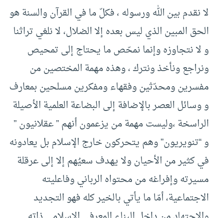
لا نقدم بين الله ورسوله ، فكلّ ما في القرآن والسنة هو
الحق المبين الذي ليس بعده إلا الضلال، لا نلغي تراثنا
و لا نتجاوزه وإنما نمحّص ما يحتاج إلى تمحيص
ونراجع ونأخذ ونترك ، وهذه مهمة المختصين من
مفسرين ومحدّثين وفقهاء ومفكرين مسلحين بمعارف
و وسائل العصر بالإضافة إلى البضاعة العلمية الأصيلة
الراسخة ،وليست مهمة من يزعمون أنهم ” عقلانيون ”
و “تنويريون” وهم يتحركون خارج الإسلام بل يعادونه
في كثير من الأحيان ولا يهدف سعيُهم إلا إلى عرقلة
مسيرته وإفراغه من محتواه الرباني وفاعليته
الاجتماعية، أمّا ما يأتي بالخير كله فهو التجديد
والاجتهاد من داخل البناء المعرفي الإسلامي ذاته.