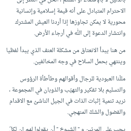
بالدليل لا بالإقصاء أو الشتم ، الحلّ في النظر إلى
الاحترام المتبادل على أنه قيمة إسلامية وإنسانية
محورية لا يمكن تجاوزها إذا أردنا العيش المشترك
وانتشار الدعوة إلى الله في أرجاء الأرض.
من هنا يبدأ الانعتاق من مشكلة العنف الذي يبدأ لفظيا
وينتهي بحمل السلاح في وجه المخالفين.
مللْنا العبودية للرجال وأقوالهم وطأطأة الرؤوس
والتسليم بلا تفكير والتهيّب والذوبان في المجموعة ،
نريد تنمية إثبات الذات في الجيل الناشئ مع الاقدام
والفضول والشكّ المنهجي.
يجب على المربّين و ” الشيوخ ” أن يقولوا لهم إن لكلّ