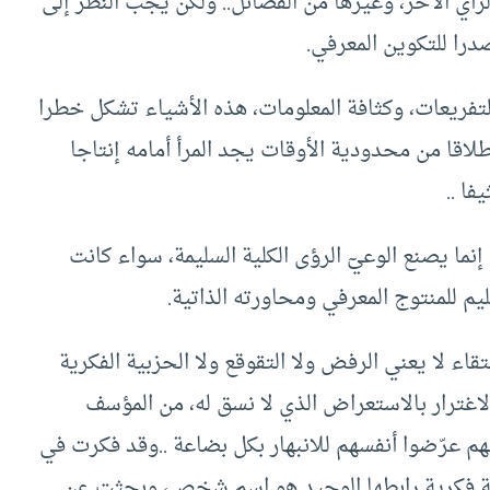
رأي الآخر، وغيرها من الفضائل.. ولكن يجب النظر إلى
را للتكوين المعرفي.
تفريعات، وكثافة المعلومات، هذه الأشياء تشكل خطرا
طلاقا من محدودية الأوقات يجد المرأ أمامه إنتاجا
ا ..
إنما يصنع الوعيٓ الرؤى الكلية السليمة، سواء كانت
يم للمنتوج المعرفي ومحاورته الذاتية.
تقاء لا يعني الرفض ولا التقوقع ولا الحزبية الفكرية
الاغترار بالاستعراض الذي لا نسق له، من المؤسف
م عرّضوا أنفسهم للانبهار بكل بضاعة ..وقد فكرت في
ية فكرية رابطها الوحيد هو اسم شخص، وبحثت عن