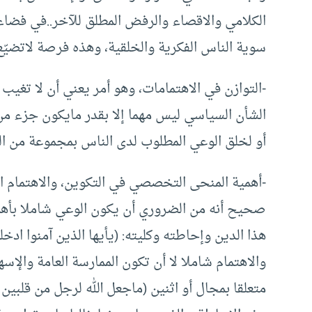
الكلامي والاقصاء والرفض المطلق للآخر..في فضاء
سوية الناس الفكرية والخلقية، وهذه فرصة لاتضيّع
-التوازن في الاهتمامات، وهو أمر يعني أن لا تغيب 
الشأن السياسي ليس مهما إلا بقدر مايكون جزء م
أو لخلق الوعي المطلوب لدى الناس بمجموعة من ال
-أهمية المنحى التخصصي في التكوين، والاهتمام ال
صحيح أنه من الضروري أن يكون الوعي شاملا بأهمية
هذا الدين وإحاطته وكليته: (يأيها الذين آمنوا ادخ
والاهتمام شاملا لا أن تكون الممارسة العامة والإسه
متعلقا بمجال أو اثنين (ماجعل الله لرجل من قلبين