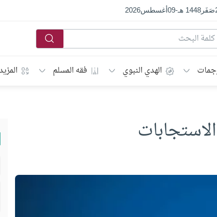
صَفَر
1448 هـ
-
09
أغسطس
2026
جمات
الهدي النبوي
فقه المسلم
المزيد
الاستجابات