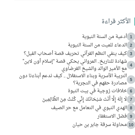
الأكثر قراءة
أدعية من السنة النبوية
1
الدعاء للميت من السنة النبوية
2
كيف ينفي النظم القرآني تحريف قصة أصحاب الفيل؟
3
شهادة للتاريخ.. المرواني يحكي قصة “إسلام أون لاين”
4
مع الأمير الوالد والشيخ القرضاوي
التربية الأسرية وبناء الاستقلال .. كيف ندعم أبناءنا دون
5
مصادرة حقهم في التجربة؟
خلافات زوجية في بيت النبوة
6
لَا إِلَهَ إِلَّا أَنْتَ سُبْحَانَكَ إِنِّي كُنْتُ مِنَ الظَّالِمِينَ
7
الهدي النبوي في التعامل مع حر الصيف
8
فضل الاستغفار
9
محاولة سرقة جابر بن حيان
10