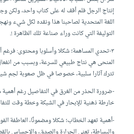
إنتاج الرجل فلم أقف له على كتاب واحد، ولكن و
اللغة المتحدية لصاحبنا هذا ونقده لكل شيء ونهج
التوليفة التي كانت وراء صناعة تلك الظاهرة !.
٣-تحدي المساهمة؛ شكلا وأسلوبا ومحتوى: فرغم أن
المنحى هي نتاج طبيعي للسرعة، وبسبب من انفعال ا
تترك آثارا سلبية، خصوصا في ظل صعوبة لجم شيطان 
-ضرورة الحذر من الغرق في التفاصيل رغم أهمية 
خارطة ذهنية للإبحار في الشبكة وخطة وقت للتفاع
-أهمية تعهد الخطاب؛ شكلا ومضمونًا، العاطفة الفوا
والبساطة، تعني الحرارة والصدق، والإحساس بالقضا