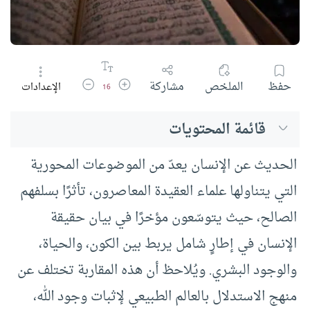
زيادة حجم الخط
تقليل حجم الخط
حفظ
الملخص
مشاركة
الإعدادات
16
قائمة المحتويات
الحديث عن الإنسان يعدّ من الموضوعات المحورية
التي يتناولها علماء العقيدة المعاصرون، تأثرًا بسلفهم
الصالح، حيث يتوسّعون مؤخرًا في بيان حقيقة
الإنسان في إطارٍ شامل يربط بين الكون، والحياة،
والوجود البشري. ويُلاحظ أن هذه المقاربة تختلف عن
منهج الاستدلال بالعالم الطبيعي لإثبات وجود الله،