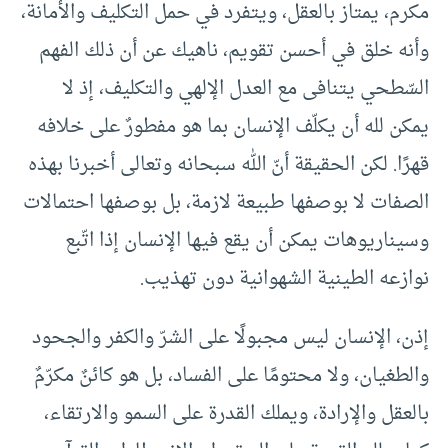
مكرم، يمتاز بالعقل، ويتفرد في حمل التكليف والأمانة،
وأنه خلق في أحسن تقويم، ناهيك عن أن ذلك الفهم
السّطحي يتنافى مع العدل الإلهي والتكليف، إذ لا
يمكن لله أن يكلّف الإنسان بما هو مفطورٌ على خلافه
قهرًا. لكن الحقيقة أنّ الله سبحانه وتعالى أخبرنا بهذه
الصفات لا بوصفها طبيعة لازمة، بل بوصفها احتمالات
وسيناريوهات يمكن أن يقع فيها الإنسان إذا اتّبع
نوازعه الطينية الشهوانية دون تهذيب.
إذن، الإنسان ليس مجبولًا على الشرّ والكفر والجحود
والطغيان، ولا محتومًا على الفساد، بل هو كائنٌ مكرّمٌ
بالعقل والإرادة، ويملك القدرة على السمو والارتقاء،