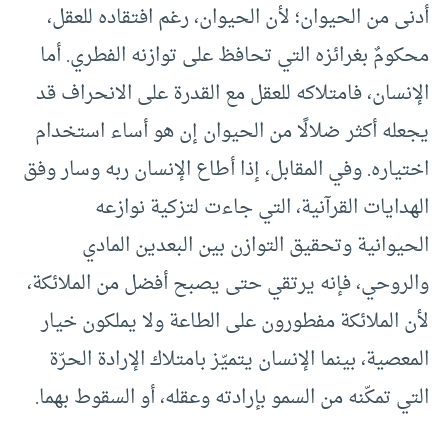
أدنى من الحيوان؛ لأن الحيوان، رغم افتقاده للعقل،
محكومٌ بغرائزه التي تحافظ على توازنه الفطري. أما
الإنسان، فامتلاكه للعقل مع القدرة على الانحراف قد
يجعله أكثر ضلالًا من الحيوان إن هو أساء استخدام
اختياره. وفي المقابل، إذا أطاع الإنسان ربه وسار وفق
الهدايات القرآنية، التي جاءت لتزكية نوازعه
الحيوانية وتحقيق التوازن بين البعدين المادي
والروحي، فإنه يرتقي حتى يصبح أفضل من الملائكة،
لأن الملائكة مفطورون على الطاعة ولا يملكون خيار
المعصية، بينما الإنسان يتميّز بامتلاك الإرادة الحرّة
التي تمكّنه من السمو بإرادته وعقله، أو السقوط بهما.