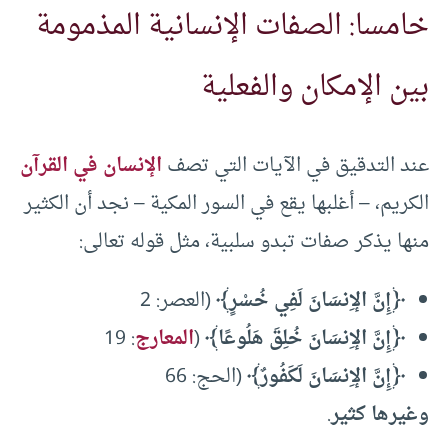
خامسا: الصفات الإنسانية المذمومة
بين الإمكان والفعلية
عند التدقيق في الآيات التي تصف
الإنسان في القرآن
الكريم، – أغلبها يقع في السور المكية – نجد أن الكثير
منها يذكر صفات تبدو سلبية، مثل قوله تعالى:
﴿إِنَّ الإِنسَانَ لَفِي خُسْرٍ﴾
(العصر: 2
﴿إِنَّ الإِنسَانَ خُلِقَ هَلُوعًا﴾
(
المعارج
: 19
﴿إِنَّ الإِنسَانَ لَكَفُورٌ﴾
(الحج: 66
وغيرها كثير
.