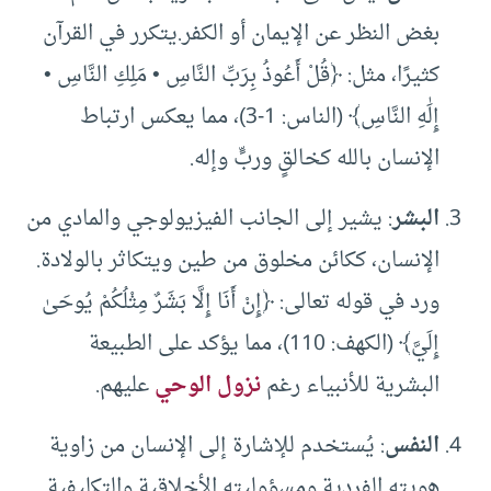
بغض النظر عن الإيمان أو الكفر.يتكرر في القرآن
كثيرًا، مثل: ﴿قُلْ أَعُوذُ بِرَبِّ النَّاسِ • مَلِكِ النَّاسِ •
إِلَٰهِ النَّاسِ﴾ (الناس: 1-3)، مما يعكس ارتباط
الإنسان بالله كخالقٍ وربٍّ وإله.
البشر
: يشير إلى الجانب الفيزيولوجي والمادي من
الإنسان، ككائن مخلوق من طين ويتكاثر بالولادة.
ورد في قوله تعالى: ﴿إِنْ أَنَا إِلَّا بَشَرٌ مِثْلُكُمْ يُوحَىٰ
إِلَيَّ﴾ (الكهف: 110)، مما يؤكد على الطبيعة
البشرية للأنبياء رغم
نزول الوحي
عليهم.
النفس
: يُستخدم للإشارة إلى الإنسان من زاوية
هويته الفردية ومسؤوليته الأخلاقية والتكليفية.