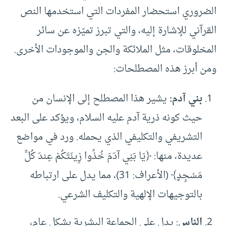
الضروري استحضار المفردات التي استخدمها النص
القرآني للإشارة إليه، والتي تبرز تميّزه عن سائر
المخلوقات، مثل الملائكة والجن والموجودات الأخرى.
ومن أبرز هذه المصطلحات:
بني آدم:
يشير هذا المصطلح إلى الإنسان من
حيث كونه ذرية آدم عليه السلام، ويؤكد على البعد
التشريفي والتكليفي الذي يحمله. ورد في مواضع
عديدة، منها: ﴿يَا بَنِي آدَمَ خُذُوا زِينَتَكُمْ عِندَ كُلِّ
مَسْجِدٍ﴾ (الأعراف: 31)، مما يدل على ارتباطه
بالتوجيهات الإلهية والتكليف الشرعي.
الناس
: يدل على الجماعة البشرية بشكل عام،