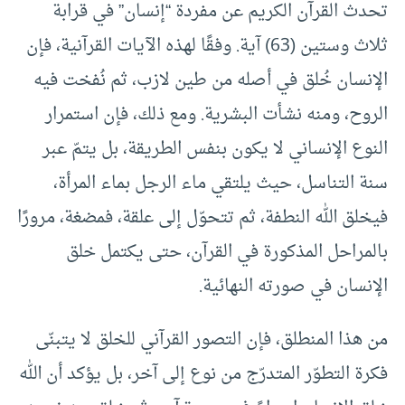
تحدث القرآن الكريم عن مفردة “إنسان” في قرابة
ثلاث وستين (63) آية. وفقًا لهذه الآيات القرآنية، فإن
الإنسان خُلق في أصله من طين لازب، ثم نُفخت فيه
الروح، ومنه نشأت البشرية. ومع ذلك، فإن استمرار
النوع الإنساني لا يكون بنفس الطريقة، بل يتمّ عبر
سنة التناسل، حيث يلتقي ماء الرجل بماء المرأة،
فيخلق الله النطفة، ثم تتحوّل إلى علقة، فمضغة، مرورًا
بالمراحل المذكورة في القرآن، حتى يكتمل خلق
الإنسان في صورته النهائية.
من هذا المنطلق، فإن التصور القرآني للخلق لا يتبنّى
فكرة التطوّر المتدرّج من نوع إلى آخر، بل يؤكد أن الله