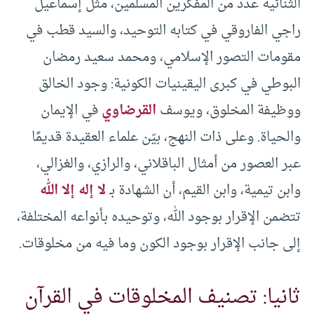
الثنائية عددٌ من المفكرين المسلمين، مثل إسماعيل
راجي الفاروقي في كتابه التوحيد، والسيد قطب في
مقومات التصور الإسلامي، ومحمد سعيد رمضان
البوطي في كبرى اليقينيات الكونية: وجود الخالق
ووظيفة المخلوق، ويوسف
القرضاوي
في الإيمان
والحياة. وعلى ذات النهج، بيّن علماء العقيدة قديمًا
عبر العصور من أمثال الباقلاني، والرازي، والغزالي،
وابن تيمية، وابن القيم، أن الشهادة بـ
لا إله إلا الله
تتضمن الإقرار بوجود الله، وتوحيده بأنواعه المختلفة،
إلى جانب الإقرار بوجود الكون وما فيه من مخلوقات.
ثانيا: تصنيف المخلوقات في القرآن