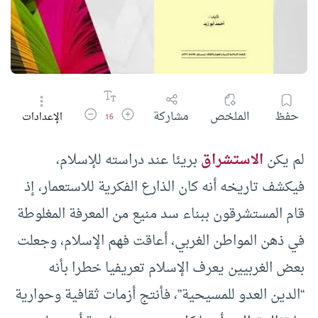
زيادة حجم الخط
تقليل حجم الخط
حفظ
الملخص
مشاركة
الإعدادات
16
لم يكن
الاستشراق
بريئا عند دراسته للإسلام،
فيكشف تاريخه أنه كان الذارع الفكرية للاستعمار، إذ
قام المستشرقون ببناء سد منيع من المعرفة المغلوطة
في ذهن المواطن الغربي، أعاقت فهم الإسلام، وجعلت
بعض الغربيين يعرف الإسلام تعريفيا خطرا بأنه
“الدين العدو للمسيحية”، فأنتج أزمات ثقافية وحوارية