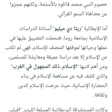
خصوم النبي محمد قاتلوه بالأسلحة، ولكنهم عجزوا
عن مضاهاة السمو القرآني.
أما الإيطالية “
ريتا دي ميليو
” أستاذة الدراسات
الإسلامية بجامعة روما، فتحملت التضييق عليها في
عملها وحياتها لموقفها المنصف للإسلام، فهي لم تكتب
عن الإسلام إلا بعد دراسة عميقة ومعايشة للمسلمين،
ومن أهم كتبها “
الإسلام..ذلك المجهول في الغرب
”
والذي كشف فيه عن مساهمة الإسلام في بناء
الحضارة الإنسانية، حيث عرضت الإسلام كدين
وثقافة.
وكانت المستشرقة البريطانية المسلمة الليدي “افيلين