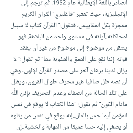
الصادر باللغة الإيطالية عام 1952، ثم ترجم إلى
الإنجليزية، حيث تعتبر “فاغليري” القرآن الكريم
معجزة بكل المقاييس، فتقول:” القرآن كتاب لا سبيل
لمحاكاته..آياته في مستوى واحد من البلاغة..فهو
ينتقل من موضوع إلى موضوع من غير أن يفقد
قوته..إننا نقع على العمق والعذوبة معا” ثم تقول:” لا
يزال لدينا برهان آخر على مصدر القرآن الإلهي، وهي
أن نصه ظل صافيا غير محرف طوال القرون، ويظل
على تلك الحالة من الصفاء وعدم التحريف بإذن الله
مادام الكون” ثم تقول: “هذا الكتاب لا يوقع في نفس
المؤمن أيما حس بالملل..إنه يوقع في نفس من يتلوه
أو يصغي إليه حسا عميقا من المهابة والخشية..إن