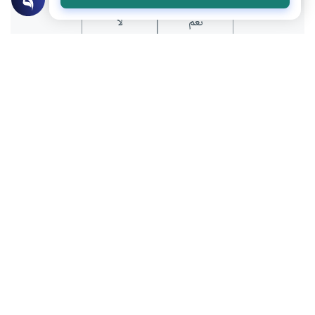
نعم
لا
عن الكاتب
مصطفى عاشور
لديه 253 مقالة
بعض أعماله
الرقمية والموضة .. وهوس الاستهلاك
الملل شبح الحياة المعاصرة
العاقبة وتأثيرها في التربية الإيمانية والسلوكية
الرقمية والخلافات الزوجية