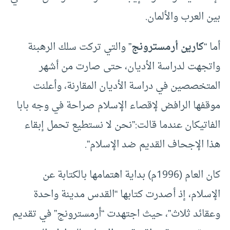
بين العرب والألمان.
أما “
كارين أرمسترونج
” والتي تركت سلك الرهبنة
واتجهت لدراسة الأديان، حتى صارت من أشهر
المتخصصين في دراسة الأديان المقارنة، وأعلنت
موقفها الرافض لإقصاء الإسلام صراحة في وجه بابا
الفاتيكان عندما قالت:”نحن لا نستطيع تحمل إبقاء
هذا الإجحاف القديم ضد الإسلام”.
كان العام (1996م) بداية اهتمامها بالكتابة عن
الإسلام، إذ أصدرت كتابها “القدس مدينة واحدة
وعقائد ثلاث”، حيث اجتهدت “أرمسترونج” في تقديم