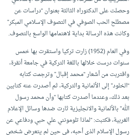
وحصلت على الدكتوراه الثالثة بعنوان “دراسات عن
مصطلح الحب الصوفي في التصوف الإسلامي المبكر”
وكانت هذه الرسالة بداية لاهتمامها الواسع بالتصوف.
وفي العام (1952) زارت تركيا واستقرت بها خمس
سنوات درست خلالها باللغة التركية في جامعة أنقرة،
واقتربت من أشعار “محمد إقبال” وترجمت كتابه
“الخلود” إلى الألمانية والتركية، ثم أصدرت عنه كتابين
بعد ذلك، وعندما أصدرت كتابها “وأن محمد رسول
الله” بالألمانية والانجليزية ثارت ضدها وسائل الإعلام
الغربية، فكتبت: “لماذا تلومونني علي حبي ودفاعي عن
رسول الإسلام الذي أحبه، في حين لم يتعرض شخص