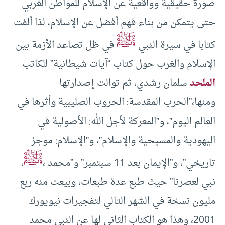
صورة حقيقية وواقعية عن الإسلام للمواطن الغربي
حتى يتمكن من بناء فهم أفضل عن الإسلام، لذا ألفت
ﷺ
كتابا في سيرة النبي
في ظل تصاعد الأزمة بين
الإسلام والغرب حول كتاب “آيات شيطانية” للكاتب
الملحد
سلمان رشدي، ثم توالت إصدارتها
ومنها،”الحرب المقدسة: الحروب الصليبية وأثرها في
العالم اليوم”، و”المعركة لأجل الله: الأصولية في
اليهودية والمسيحية والإسلام”، و”الإسلام: موجز
ﷺ
تاريخي”، و”الإيمان بعد 11 سبتمبر” و”محمد ،
،
نبي لعصرنا” حيث طبع عدة طبعات، وبيعت منه ربع
مليون نسخة في الشهر التالي لتفجيرات نيويورك
2001، وهذا هو الكتاب الثاني لها عن النبي محمد