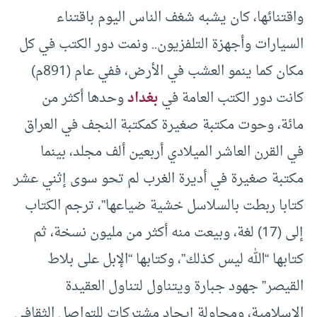
واقتنائها، كان يشبه شغف الناس اليوم باقتناء
السيارات وأجهزة التلفزيون.. ونمت دور الكتب في كل
مكان كما ينمو العشب في الأرض، ففي عام (891م)
كانت دور الكتب العامة في
بغداد
وحدها أكثر من
مائة، وحوت مكتبة صغيرة كمكتبة النجف في العراق
في القرن العاشر الميلادي أربعين ألف مجلد، بينما
مكتبة صغيرة في أديرة الغرب لم تحو سوى إثني عشر
كتابا ربطت بالسلاسل خشية ضياعها”، ترجم الكتاب
إلى (17) لغة، وبيعت منه أكثر من مليون نسخة، ثم
كتابها “الله ليس كذلك”، وكتابها “الإبل على بلاط
القيصر” جهود جبارة ويتناول لتناول العقيدة
الإسلامية، ومحاولة إيجاد مشتركات للتواصل الثقافي