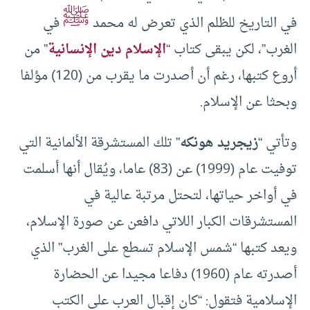
ﷺ
في التاريخ للظلم الذي تعرض له محمد
في
الغرب”، لكن يبقى كتاب “
الإسلام دين الإنسانية
” من
أروع كتبها، رغم أن أصدرت ما يقرب من (120) مؤلفا
وبحثا عن الإسلام.
وتأتي “
زيجريد هونكه
” تلك المستشرقة الألمانية التي
توفيت عام (1999) عن (83) عاما، ويُقال أنها أسلمت
في أواخر حياتها، لتحتل مرتبة عالية في
المستشرقات الكبار اللاتي دافعن عن صورة الإسلام،
ويعد كتبها “شمس الإسلام تسطع على الغرب” الذي
أصدرته عام (1960) دفاعا مجيدا عن الحضارة
الإسلامية فتقول: “كان إقبال العرب على الكتب