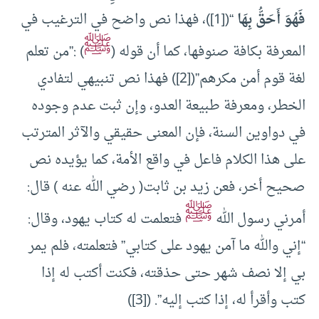
فَهُوَ أَحَقُّ بِهَا
“([1])، فهذا نص واضح في الترغيب في
ﷺ
المعرفة بكافة صنوفها، كما أن قوله (
) :”من تعلم
لغة قوم أمن مكرهم”([2]) فهذا نص تنبيهي لتفادي
الخطر، ومعرفة طبيعة العدو، وإن ثبت عدم وجوده
في دواوين السنة، فإن المعنى حقيقي والآثر المترتب
على هذا الكلام فاعل في واقع الأمة، كما يؤيده نص
صحيح أخر، فعن زيد بن ثابت( رضي الله عنه ) قال:
ﷺ
أمرني رسول الله
فتعلمت له كتاب يهود، وقال:
“إني والله ما آمن يهود على كتابي” فتعلمته، فلم يمر
بي إلا نصف شهر حتى حذقته، فكنت أكتب له إذا
كتب وأقرأ له، إذا كتب إليه”. ([3])