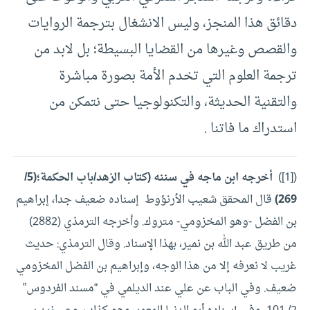
دقائق هذا المنجز، وليس الانشغال بترجمة الروايات
والقصص وغيرها من القضايا البسيطة؛ بل لابد من
ترجمة العلوم التي تخدم الأمة بصورة مباشرة
والتقنية الحديثة، والتكنولوجيا حتى نتمكن من
استدراك ما فاتنا .
([1])
أخرجه ابن ماجه في سننه
(كتاب الزهد/باب الحكمة؛(5/
269)
قال المحقق شعيب الأرنؤوط إسناده ضعيف جدا، إبراهيم
بن الفضل -وهو المخزومي- متروك. وأخرجه الترمذي (2882)
من طريق عبد الله بن نمير، بهذا الإسناد. وقال الترمذي: حديث
غريب لا نعرفه إلا من هذا الوجه، وإبراهيم بن الفضل المخزومي
ضعيف. وفي الباب عن علي عند الديلمي في “مسند الفردوس”