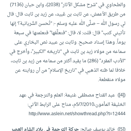
والطحاوي في “شرح مشكل الآثار” (2038)، وابن حبان (7136)
من طريق الأعمش، عن ثابت بن عُبيد، عن زيد بن ثابت قال: قال
لي رسول الله – صلَّى الله عليه وسلم -: “تُحسن السُّريانية؟ إنها
تأتيني كتب” قال: قلت: لا، قال: “فتعلَّمْها” فتعلمتها في سبعة
يوماً. وهذا إسناد صحيح. وثابت بن عبيد نص البخاري على
سماعه من مولاه زيد بن ثابت في “تاريخه “الكبير”، وأخرج في
“الأدب المفرد” (286) ما يفيد أكثر من سماعه من زيد بن ثابت،
خلافا لما ظنه الذهبي في “تاريخ الإسلام” من أن روايته عن
مولاه منقطعة.
([4]) عبد الفتاح مصطفى غنيمة: العلم والترجمة في عهد
الخليفة المأمون،5/7/2010م، متاح على الرابط الآتي:
http://www.aslein.net/showthread.php?t=12444
([5]) خالد يوسف صالح:
حركة الترجمة في بلاد الشام العصر