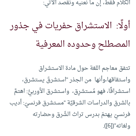
الكلام فقط، إن ما نعنيه ونقصد الآتي:
أولًا: الاستشراق حفريات في جذور
المصطلح وحدوده المعرفية
تتفق معاجم اللغة حول مادة الاستشراق
واستقاقها،وأنها من الجذر “استشرقَ يستشرق،
استشراقًا، فهو مُستشرِق، واستشرق الأوربيُّ: اهتمَّ
بالشرق والدراسات الشرقيَّة “مستشرق فرنسيّ: أديب
فرنسيّ يهتمّ بدرس تراث الشّرق وحضارته
ولغاته”([6]).