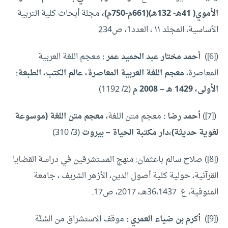
الأموي( 41هـ- 132هـ)(661م-750م)،
مجلة أبحاث كلية التربية
الأساسية، المجلد ١١ ، العدد1، ص234
([6])
أحمد مختار عبد الحميد عمر :
معجم اللغة العربية
المعاصرة،
معجم اللغة العربية المعاصرة، عالم الكتب، الطبعة:
الأولى، 1429 هـ – 2008 م
(2/ 1192)
([7])
أحمد رضا :
معجم متن اللغة،
معجم متن اللغة (موسوعة
لغوية حديثة)،دار مكتبة الحياة – بيروت
(3/ 310)
([8]) صلاح سالم باعثمان: منهج المستشرقين في دراسة القضايا
القرآنية، حولية كلية أصول الدين، الأزهر الشريف ، جامعة
المنوفية، ع 36،1437هــ، 2017، ص17.
([9])
أكرم بن ضياء العمري :
موقف الاستشراق من السُنَّة