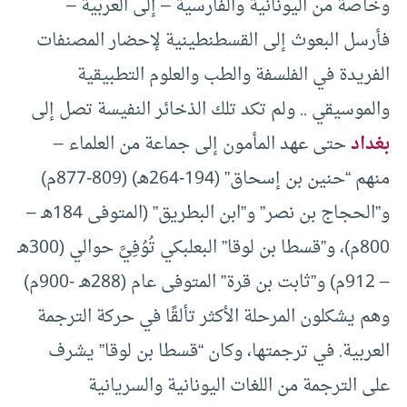
وخاصة من اليونانية والفارسية – إلى العربية –
فأرسل البعوث إلى القسطنطينية لإحضار المصنفات
الفريدة في الفلسفة والطب والعلوم التطبيقية
والموسيقي .. ولم تكد تلك الذخائر النفيسة تصل إلى
بغداد
حتى عهد المأمون إلى جماعة من العلماء –
منهم “حنين بن إسحاق” (194-264هـ) (809-877م)
و”الحجاج بن نصر” و”ابن البطريق” (المتوفى 184هـ –
800م)، و”قسطا بن لوقا” البعلبكي تُوُفِيَّ حوالي (300هـ
– 912م) و”ثابت بن قرة” المتوفى عام (288هـ -900م)
وهم يشكلون المرحلة الأكثر تألقًا في حركة الترجمة
العربية. في ترجمتها، وكان “قسطا بن لوقا” يشرف
على الترجمة من اللغات اليونانية والسريانية