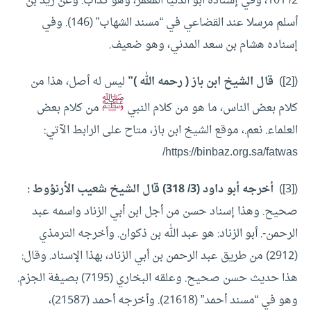
2/ 101، وفي إسناده أبو الدنيا المعمر، وهو كذاب. وعن زيد بن
أسلم مرسلا عند القضاعي في “مسند الشهاب” (146). وفي
إسناده هشام بن سعد المدني، وهو ضعيف.
([2])
قال الشيخ ابن باز ( رحمه الله )”
ليس له أصل، هذا من
ﷺ
كلام بعض الناس، ما هو من كلام النبي
من كلام بعض
العلماء. نعم.، موقع الشيخ ابن باز، متاح على الرابط الآتي:
https://binbaz.org.sa/fatwas/
([3])
أخرجه أبو داود (3/ 318) قال الشيخ شعيب الأرنؤوط :
صحيح. وهذا إسناد حسن من أجل ابن أبي الزناد واسمه عبد
الرحمن-. أبو الزناد: هو عبد الله بن ذكوان. وأخرجه الترمذي
(2912) من طريق عبد الرحمن بن أبي الزناد، بهذا الإسناد. وقال:
هذا حديث حسن صحيح. وعلقه البخاري (7195) بصيغة الجزم.
وهو في “مسند أحمد” (21618). وأخرجه أحمد (21587)،