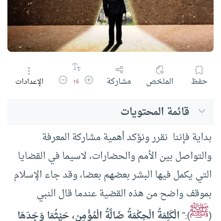
زيادة حجم الخط
تقليل حجم الخط
حفظ
الملخص
مشاركة
الإعدادات
16
قائمة المحتويات
بداية فإننا نقرر ونؤكد أهمية مشاركة المعرفة
والتواصل بين الأمم والحضارات، لاسيما في القضايا
التي يكمل فيها البشر بعضهم بعضا، وقد جاء الإسلام
بموقف واضح من هذه القضية عندما قال النبي
ﷺ
(
):”
الْكَلِمَةُ الْحِكْمَةُ ضَالَّةُ الْمُؤْمِنِ، حَيْثُمَا وَجَدَهَا