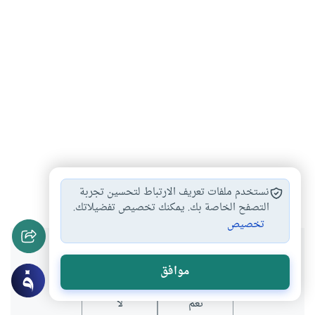
الاستشراق
معرفة
دراسات
#
#
#
نستخدم ملفات تعريف الارتباط لتحسين تجربة
التصفح الخاصة بك. يمكنك تخصيص تفضيلاتك.
تخصيص
هل انتفعت بهذا المحتوى؟
موافق
نعم
لا