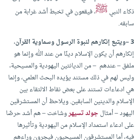
ﷺ
ذكاء النبي
، فيقعون في تخبط أشد غرابة من
سابقه.
3 –
ويتبع إنكارهم لنبوة الرسول وسماوية القرآن
،
إنكارهم أن يكون الإسلام دينًا من عند الله وإنما هو
ملفق – عندهم – من الديانتين اليهودية والمسيحية،
وليس لهم في ذلك مستند يؤيده البحث العلمي، وإنما
هي ادعاءات تستند على بعض نقاط الالتقاء بين
الإسلام والدينين السابقين. ويلاحظ أن المستشرقين
اليهود – أمثال
جولد تسيهر
وشاخت – هم أشد حرصًا
على ادعاء استمداد الإسلام من اليهودية وتأثيرها
فيه، أما المستشرقون المسيحيون فيجرون وراءهم