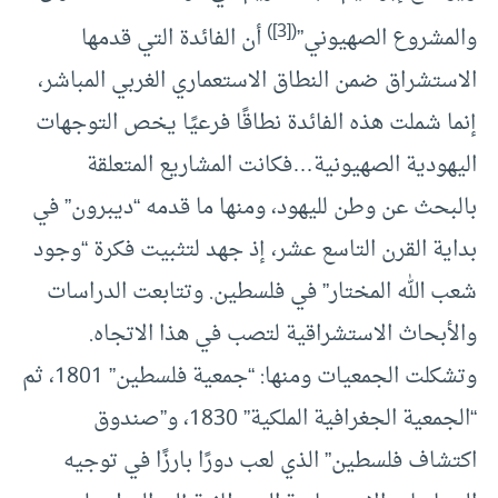
)
[3]
(
والمشروع الصهيوني”
أن الفائدة التي قدمها
الاستشراق ضمن النطاق الاستعماري الغربي المباشر،
إنما شملت هذه الفائدة نطاقًا فرعيًا يخص التوجهات
اليهودية الصهيونية…فكانت المشاريع المتعلقة
بالبحث عن وطن لليهود، ومنها ما قدمه “ديبرون” في
بداية القرن التاسع عشر، إذ جهد لتثبيت فكرة “وجود
شعب الله المختار” في فلسطين. وتتابعت الدراسات
والأبحاث الاستشراقية لتصب في هذا الاتجاه.
وتشكلت الجمعيات ومنها: “جمعية فلسطين” 1801، ثم
“الجمعية الجغرافية الملكية” 1830، و”صندوق
اكتشاف فلسطين” الذي لعب دورًا بارزًا في توجيه