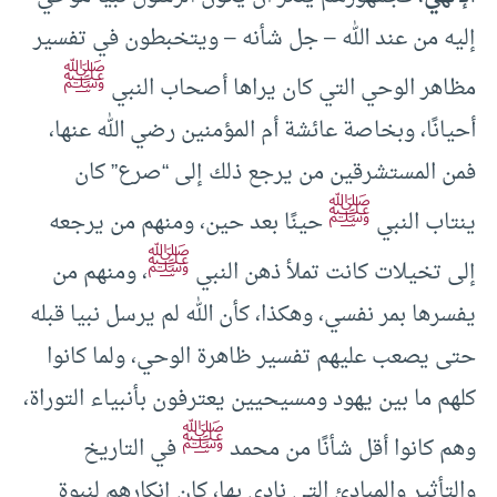
إليه من عند الله – جل شأنه – ويتخبطون في تفسير
ﷺ
مظاهر الوحي التي كان يراها أصحاب النبي
أحيانًا، وبخاصة عائشة أم المؤمنين رضي الله عنها،
فمن المستشرقين من يرجع ذلك إلى “صرع” كان
ﷺ
ينتاب النبي
حينًا بعد حين، ومنهم من يرجعه
ﷺ
إلى تخيلات كانت تملأ ذهن النبي
، ومنهم من
يفسرها بمر نفسي، وهكذا، كأن الله لم يرسل نبيا قبله
حتى يصعب عليهم تفسير ظاهرة الوحي، ولما كانوا
كلهم ما بين يهود ومسيحيين يعترفون بأنبياء التوراة،
ﷺ
وهم كانوا أقل شأنًا من محمد
في التاريخ
والتأثير والمبادئ التي نادى بها، كان إنكارهم لنبوة