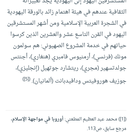
المستشرقين اليهود إلى اليهودية يجد تعبيراته
الثقافية عندهم في هيئة اهتمام زائد بالورقة اليهودية
في الشجرة العربية الإسلامية ومن أشهر المستشرقين
اليهود في القرن التاسع عشر والعشرين الذين كرسوا
حياتهم في خدمة المشروع الصهيوني: هم سولمون
مونك (فرنسي)، أرمنيوس فامبري (هنغاري)، أجنتس
جولدتسهير (مجري)، ريتشارد جوتهيل (إنجليزي)،
)
[5]
(
جوزيف هوروفيتس ودافيدبانت (ألمانيان).
([1]) محمد عبد العظيم المطعني:
أوروبا في مواجهة الإسلام
،
مرجع سابق، ص113.