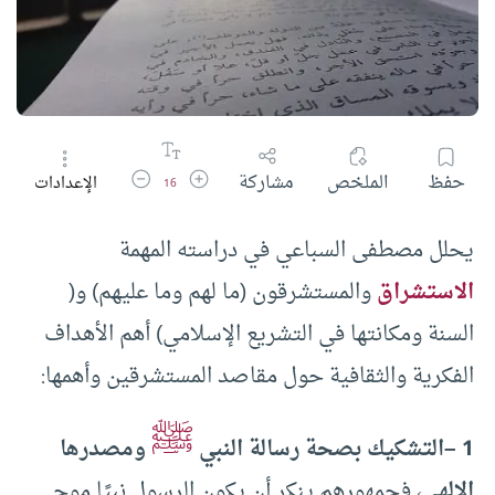
زيادة حجم الخط
تقليل حجم الخط
حفظ
الملخص
مشاركة
الإعدادات
16
يحلل مصطفى السباعي في دراسته المهمة
الاستشراق
والمستشرقون (ما لهم وما عليهم) و(
السنة ومكانتها في التشريع الإسلامي) أهم الأهداف
الفكرية والثقافية حول مقاصد المستشرقين وأهمها:
ﷺ
1 –
التشكيك بصحة رسالة النبي
ومصدرها
الإلهي
، فجمهورهم ينكر أن يكون الرسول نبيًا موحي