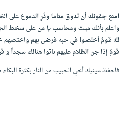
امنع جـفونك أن تذوق مناما وذَرِ الدموع على ال
واعلم بأنـك ميـت ومحاسب يا من على سخط الجل
لله قـومٌ أخلصـوا في حبه فرضى بهم واختصهم خـ
قومٌ إذا جن الظلام عليهم باتوا هنالك سجداً و قي
فاحفظ عينيك أخي الحبيب من النار بكثرة البكاء م