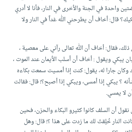
ين واحدة في الجنة والأخرى في النار، فأنا لا أدري
يك؟ قال: أخاف أن يطرحني الله غداً في النار ولا
 ذلك، فقال: أخاف أن الله تعالى رآني على معصية ،
يان يبكي ويقول : أخاف أن أسلب الأيمان عند الموت ،
وكان جارا له، يقول: كنت إذا أمسيت سمعت بكاءه
نه ؟ يبكي إذا أمسى، ويبكي إذا أصبح؟! قال: فقالت
ن لا يمسي.
قول أن السلف كانوا كثيرو البكاء والحزن، فحين
نت النار خُلِقتْ لك ما زدت على هذا ؟! قال: وهل