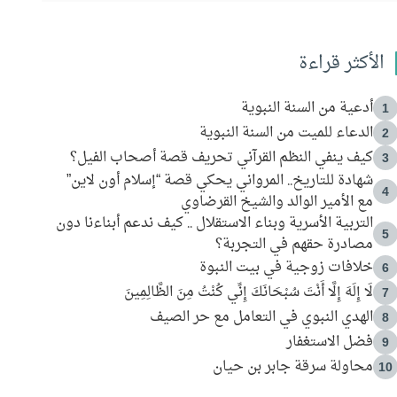
الأكثر قراءة
أدعية من السنة النبوية
1
الدعاء للميت من السنة النبوية
2
كيف ينفي النظم القرآني تحريف قصة أصحاب الفيل؟
3
شهادة للتاريخ.. المرواني يحكي قصة “إسلام أون لاين”
4
مع الأمير الوالد والشيخ القرضاوي
التربية الأسرية وبناء الاستقلال .. كيف ندعم أبناءنا دون
5
مصادرة حقهم في التجربة؟
خلافات زوجية في بيت النبوة
6
لَا إِلَهَ إِلَّا أَنْتَ سُبْحَانَكَ إِنِّي كُنْتُ مِنَ الظَّالِمِينَ
7
الهدي النبوي في التعامل مع حر الصيف
8
فضل الاستغفار
9
محاولة سرقة جابر بن حيان
10