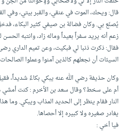
خلقت النار إلا لي ولأصحابي ولإخواننا من الجن و
قال: ويحك، الموت في عنقي، والقبر بيتي، وفي ال
يُصنَع بي. وكان فضالة بن صيفي كثير البكاء، فدخ
زعم أنه يريد سفراً بعيداً وماله زاد، وانتبه الحسن
فقال: ذكرت ذنبا لي فبكيت، وعن تميم الداري رضى ا
السيئات أن نجعلهم كالذين آمنوا وعملوا الصالحات
وكان حذيفة رضي الله عنه يبكي بكاءً شديداً، فقيل 
أم على سخط؟ وقال سعد بن الأخرم : كنت أمشي 
النار فقام ينظر إلى الحديد المذاب ويبكي. وما هذا 
يغادر صغيره ولا كبيره إلا أحصاها.
فيا أخي :