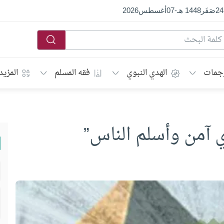
24
صَفَر
1448 هـ
-
07
أغسطس
2026
جمات
الهدي النبوي
فقه المسلم
المزيد
ي آمن وأسلم الناس”