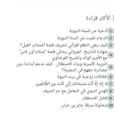
الأكثر قراءة
أدعية من السنة النبوية
1
الدعاء للميت من السنة النبوية
2
كيف ينفي النظم القرآني تحريف قصة أصحاب الفيل؟
3
شهادة للتاريخ.. المرواني يحكي قصة “إسلام أون لاين”
4
مع الأمير الوالد والشيخ القرضاوي
التربية الأسرية وبناء الاستقلال .. كيف ندعم أبناءنا دون
5
مصادرة حقهم في التجربة؟
خلافات زوجية في بيت النبوة
6
لَا إِلَهَ إِلَّا أَنْتَ سُبْحَانَكَ إِنِّي كُنْتُ مِنَ الظَّالِمِينَ
7
الهدي النبوي في التعامل مع حر الصيف
8
فضل الاستغفار
9
محاولة سرقة جابر بن حيان
10