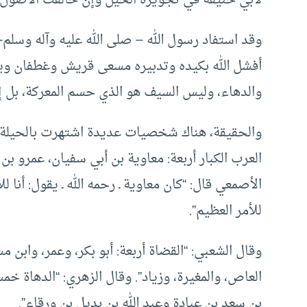
وقد استفاد رسول الله – صلى الله عليه وآله وسلم
أفشل الله بكيده وتدبيره مسعى قريش وغطفان وي
والدهاء، وليس السيف هو الذي حسم المعركة، بل إ
والحقيقة، هناك شخصيات عديدة اشتهرت بالحيلة وا
العرب الكبار أربعة: معاوية بن أبي سفيان، عمرو بن 
الأصمعي قال: “كان معاوية ـ رحمه الله ـ يقول: أنا للأ
للأمر العظيم”.
وقال الشعبي: “القضاة أربعة: أبو بكر، وعمر، وابن م
العاص، والمغيرة، وزياد”. وقال الزهري: “الدهاة خ
بن سعد بن عبادة وعبد الله بن بديل بن ورقاء”.