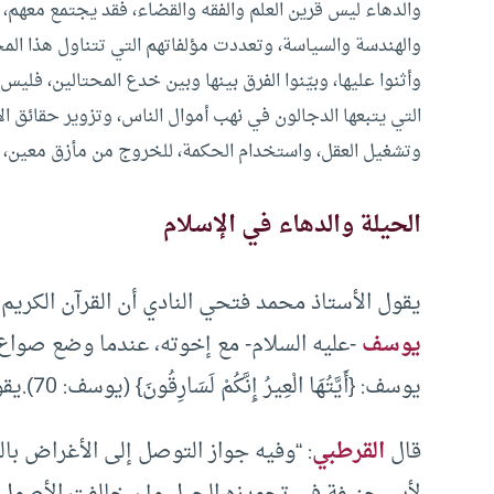
والدهاء ليس قرين العلم والفقه والقضاء، فقد يجتمع معهم، 
والهندسة والسياسة، وتعددت مؤلفاتهم التي تتناول هذا ال
وأثنوا عليها، وبيّنوا الفرق بينها وبين خدع المحتالين، فلي
التي يتبعها الدجالون في نهب أموال الناس، وتزوير حقائق ال
وتشغيل العقل، واستخدام الحكمة، للخروج من مأزق معين، أ
الحيلة والدهاء في الإسلام
يقول الأستاذ محمد فتحي النادي أن القرآن الكريم
يوسف
-عليه السلام- مع إخوته، عندما وضع صواع
يوسف: {أَيَّتُهَا الْعِيرُ إِنَّكُمْ لَسَارِقُونَ} (يوسف: 70).يقول عز وجل: {كَذَلِكَ كِدْنَا لِيُوسُفَ} (يوسف: 76).
قال
القرطبي
: “وفيه جواز التوصل إلى الأغراض بال
لأبي حنيفة في تجويزه الحيل وإن خالفت الأصول،