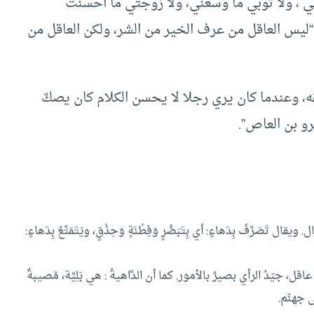
تني ، ولا ثوبي ما وسعني، ولا زوجتي ما أحسنت
“ليس العاقل من عرف الخير من الشر، ولكن العاقل من
 وعندما كان يري رجلا لا يحسن الكلام كان يصكّ
رو بن العاص”.
صَرَّفَ بِدَهاءٍ: أي بِتَبَصُّرٍ وَفِطْنَةٍ وَحِذْقٍ، ويَتَمَتَّعُ بِدَهاءٍ:
ل، جيّدُ الرأي بصيرٌ بالأمور. كما أن الدَّاهيةُ : هي بَلِيَّة، مُصيبةٌ
 جهنّم.