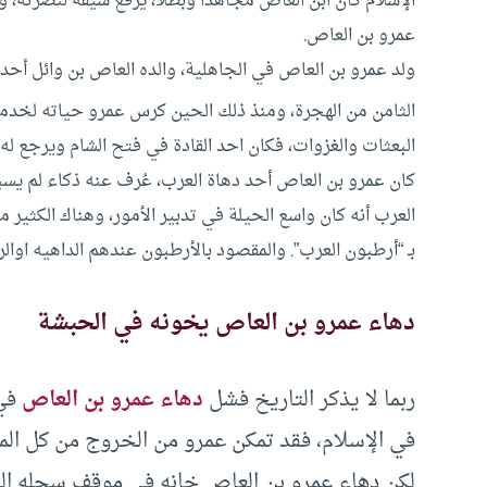
الإسلام كان ابن العاص مجاهدا وبطلا، يرفع سيفه لنصرته، و
عمرو بن العاص.
ولد عمرو بن العاص في الجاهلية، والده العاص بن وائل أحد 
الثامن من الهجرة، ومنذ ذلك الحين كرس عمرو حياته لخدمة
البعثات والغزوات، فكان احد القادة في فتح الشام ويرجع ل
كان عمرو بن العاص أحد دهاة العرب، عُرف عنه ذكاء لم يس
العرب أنه كان واسع الحيلة في تدبير الأمور، وهناك الكثي
بـ “أرطبون العرب”. والمقصود بالأرطبون عندهم الداهيه اوال
دهاء عمرو بن العاص يخونه في الحبشة
ربما لا يذكر التاريخ فشل
دهاء عمرو بن العاص
في 
في الإسلام، فقد تمكن عمرو من الخروج من كل المآ
لكن دهاء عمرو بن العاص خانه في موقف سجله التا