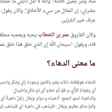
منه. ومن جميل كلامه: “والله لا أملّ دابتي ما حمل
عشرتي، إن الملال من سيء الأخلاق”. وكان يقول: 
عرف خير الشرّين.
وكان الفاروق
عمر بن الخطاب
يحبه ويعجبه منطقه،
فاه، ويقول: “سبحان الله إن الذي خلق هذا خلق عم
ما معنى الدهاء؟
الدَهاء هوفِطْنة، ذكاء، بَصَر بالأمور وجودة رأي ومَكْر واحتيال. ويقال تَ
أي بِجَوْدَةِ الرَّأْيِ، و هُوَ ذُو دَهاءٍ: أي ذو مَكْرٍ واحْتِيالٍ.
والداهية: اسم، الجمع : أدهياء و دواهٍ. ويقال رَجُلٌ داهيةٌ: أي عاق
وأمرٌ منكر عظيم. ويقال : فليذهب في داهية: اي فليذهب إلى