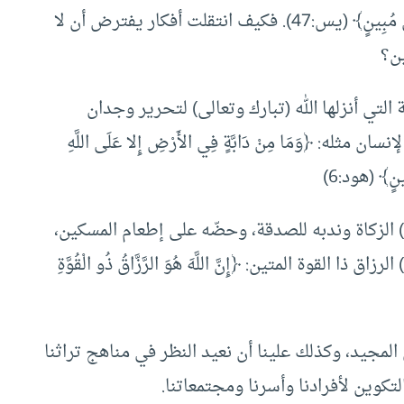
أَنُطْعِمُ مَنْ لَوْ يَشَاءُ اللَّهُ أَطْعَمَهُ إِنْ أَنْتُمْ إِلا فِي ضَلالٍ مُبِينٍ﴾ (يس:47). فكيف انتقلت أفكار يفترض أن لا
ين؟
التي أنزلها الله (تبارك وتعالى) لتحرير وجدان
ه: ﴿وَمَا مِنْ دَابَّةٍ فِي الأَرْضِ إِلا عَلَى اللَّهِ
بِينٍ﴾ (هود:6)
لزكاة وندبه للصدقة، وحضّه على إطعام المسكين،
القوة المتين: ﴿إِنَّ اللَّهَ هُوَ الرَّزَّاقُ ذُو الْقُوَّةِ
ن المجيد، وكذلك علينا أن نعيد النظر في مناهج تراثنا
لتكوين لأفرادنا وأسرنا ومجتمعاتنا.