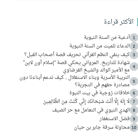
الأكثر قراءة
أدعية من السنة النبوية
1
الدعاء للميت من السنة النبوية
2
كيف ينفي النظم القرآني تحريف قصة أصحاب الفيل؟
3
شهادة للتاريخ.. المرواني يحكي قصة “إسلام أون لاين”
4
مع الأمير الوالد والشيخ القرضاوي
التربية الأسرية وبناء الاستقلال .. كيف ندعم أبناءنا دون
5
مصادرة حقهم في التجربة؟
خلافات زوجية في بيت النبوة
6
لَا إِلَهَ إِلَّا أَنْتَ سُبْحَانَكَ إِنِّي كُنْتُ مِنَ الظَّالِمِينَ
7
الهدي النبوي في التعامل مع حر الصيف
8
فضل الاستغفار
9
محاولة سرقة جابر بن حيان
10