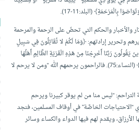
ْ إِطْعَامٌ فِي يَوْمٍ ذِي مَسْغَبَةٍ * يَتِيمًا ذَا مَقْرَبَةٍ * أَوْ مِسْكِينًا
وَاصَوْا بِالْمَرْحَمَةِ﴾ (البلد:11-17).
آثار والأخبار والحكم التي تحضّ على الرحمة والمرحمة
حرير إرادتهم: ﴿وَمَا لَكُمْ لا تُقَاتِلُونَ فِي سَبِيلِ
نَ يَقُولُونَ رَبَّنَا أَخْرِجْنَا مِنْ هَذِهِ الْقَرْيَةِ الظَّالِمِ أَهْلُهَا
وَاجْعَلْ لَنَا مِنْ لَدُنْكَ وَلِيًّا وَاجْعَلْ لَنَا مِنْ لَدُنْكَ نَصِيرًا﴾ (النساء:75). فالراحمون يرحمهم الله “ومن لا يرحم لا
ة التراحم: “ليس منا من لم يوقر كبيرنا ويرحم
 “الاحتياجات الخاصَّة” في أوقاف المسلمين، فنجد
ا الأرزاق، ويقدم لهم فيها الدواء والكساء وسائر