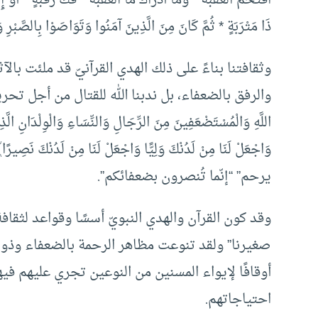
اقْتَحَمَ الْعَقَبَةَ * وَمَا أَدْرَاكَ مَا الْعَقَبَةُ * فَكُّ رَقَبَةٍ * أَو
ذَا مَتْرَبَةٍ * ثُمَّ كَانَ مِنَ الَّذِينَ آمَنُوا وَتَوَاصَوْا بِالصَّبْرِ وَتَ
وثقافتنا بناءً على ذلك الهدي القرآنيّ قد ملئت بال
والرفق بالضعفاء، بل ندبنا الله للقتال من أجل تحريرهم وت
اللَّهِ وَالْمُسْتَضْعَفِينَ مِنَ الرِّجَالِ وَالنِّسَاءِ وَالْوِلْدَانِ الَّذِي
يرحم” “إنّما تُنصرون بضعفائكم”.
وقد كون القرآن والهدي النبويّ أسسًا وقواعد لثقاف
صغيرنا” ولقد تنوعت مظاهر الرحمة بالضعفاء وذوي
أوقافًا لإيواء المسنين من النوعين تجري عليهم فيه
احتياجاتهم.