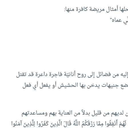
حلها أمثال مريضة كافرة منها:
ي عماه”
إليه من فضائل إلى روح أنانيّة فاجرة داعرة قد تقتل
ى بضع جنيهات يدخن بها الحشيش أو يفعل أي فعل
ن لديهم من قليل بدلاً من العناية بهم ومساعدتهم
ا مِمَّا رَزَقَكُمُ اللَّهُ قَالَ الَّذِينَ كَفَرُوا لِلَّذِينَ آمَنُوا