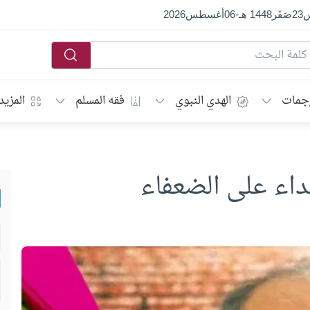
س
23
صَفَر
1448 هـ
-
06
أغسطس
2026
جمات
الهدي النبوي
فقه المسلم
المزيد
داء على الضعفاء