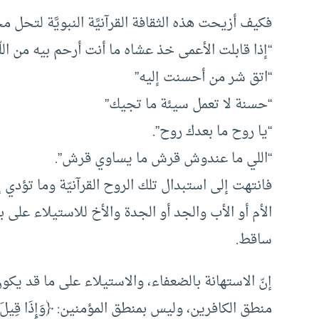
فكيف أزيحت هذه الثقافة القرآنيَّة النبويَّة لتحل م
“إذا قابلت الأعمى خذ عشاه ما أنت أرحم بيه من اللّ
“اتق شر من أحسنت إليه”
“حسنة لا تعمل سيئة ما تجيك”
“يا روح ما بعدك روح”.
“اللي ما عندوش قرش ما يساوي قرش”.
فانتهت إلى استبدال تلك الروح القرآنيّة وما تؤدي 
الأم أو الأب والجد أو الجدة والأخ للاستيلاء عل
ساقط.
إنّ الاستهانة بالضعفاء، والاستيلاء على ما قد يكو
منطق الكافرين، وليس بمنطق المؤمنين: ﴿وَإِذَا قِيلَ لَهُمْ أَنْفِقُو