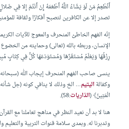
تصدر إلا عن الكافرين لتصبح أفكارًا وثقافة للمؤمن
إنّه الفهم الخاطئ المنحرف والمعوج للآيات الكريمة 
الإنسان، وربطه بالله (تعالى) وحمايته من الخضوع لإنسان مثل
رِزْقُهَا وَيَعْلَمُ مُسْتَقَرَّهَا وَمُسْتَوْدَعَهَا كُلٌّ فِي كِتَابٍ مُ
ينسى صاحب الفهم المنحرف إيجاب الله (سبحانه) ا
وكفالة
اليتيم
… الخ وذلك لا ينافي كونه (جل شأنه) الرزاق ذا 
الْمَتِينُ﴾ (
الذاريات
:58).
هنا لا بد أن نعيد النظر في مناهج تعاملنا مع القرآ
وتدبرنا له. وبمدى سلامة قنوات التربية والتعليم وا