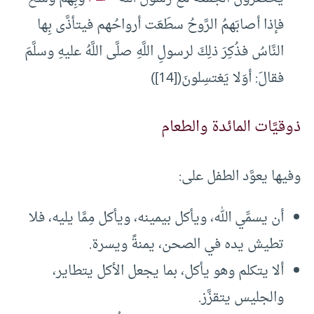
فإذا أصابَهمُ الرَّوحُ سطَعَت أرواحُهم فيتأذَّى بِها
النَّاسُ فذُكِرَ ذلِكَ لرسولِ اللَّهِ صلَّى اللَّهُ عليهِ وسلَّمَ
فقالَ: أوَلا يَغتسِلونَ([14])
ذوقيَّات المائدة والطعام
وفيها يعوَّد الطفل على:
أن يسمِّي الله، ويأكل بيمينه، ويأكل مِمَّا يليه، فلا
تطيش يده في الصحن، يمنةً ويسرة.
ألا يتكلم وهو يأكل، بما يجعل الأكل يتطاير،
والجليس يتقزَّز.