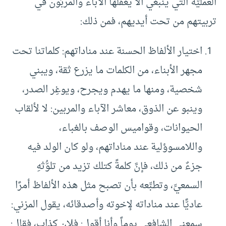
العمليِّة التي ينبغي ألا يُغفلها الآباء والمربُّون في
تربيتهم من تحت أيديهم، فمن ذلك:
اختيار الألفاظ الحسنة عند مناداتهم: كلماتنا تحت
مجهر الأبناء، من الكلمات ما يزرع ثقة، ويبني
شخصية، ومنها ما يهدم ويجرح، ويوغِر الصدر،
وينبو عن الذوق، معاشر الآباء والمربين: لا لألقاب
الحيوانات، وقواميس الوصف بالغباء،
واللامسوؤلية عند مناداتهم، ولو كان الولد فيه
جزءٌ من ذلك، فإنَّ كلمةً كتلك تزيد من تلوُّثهِ
السمعيِّ، وتطبِّعه بأن تصبح مثل هذه الألفاظ أمرًا
عاديًّا عند مناداته لإخوته وأصدقائه، يقول المزني:
سمعني الشافعي يوماً وأنا أقول: فلان كذاب، فقال: