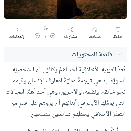
زيادة حجم الخط
تقليل حجم الخط
حفظ
الملخص
مشاركة
الإعدادات
16
قائمة المحتويات
تُعدُّ التربية الأخلاقية أحد أهمِّ ركائز بناء الشخصيِّة
السويِّة، إذ هي ترجمةٌ عمليَّةٌ لمعارف الإنسان وقيمه
نحو خالقه، ونفسه، والآخرين، وهي أحد أهمِّ المجالات
التي يؤمِّلها الآباء في أبنائهم أن يروهم على قدرٍ من
التميُّز الأخلاقي يجعلهم صالحين مصلحين.