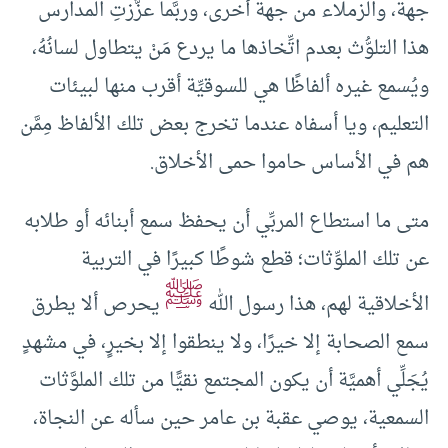
جهة، والزملاء من جهة أخرى، وربَّما عزَّزتِ المدارس
هذا التلوُّث بعدم اتِّخاذها ما يردع مَنْ يتطاول لسانُهُ،
ويُسمع غيره ألفاظًا هي للسوقيِّة أقرب منها لبيئات
التعليم، ويا أسفاه عندما تخرج بعض تلك الألفاظ مِمَّن
هم في الأساس حاموا حمى الأخلاق.
متى ما استطاع المربِّي أن يحفظ سمع أبنائه أو طلابه
عن تلك الملوِّثات؛ قطع شوطًا كبيرًا في التربية
ﷺ
الأخلاقية لهم، هذا رسول الله
يحرص ألا يطرق
سمع الصحابة إلا خيرًا، ولا ينطقوا إلا بخيرٍ، في مشهدٍ
يُجَلِّي أهميَّة أن يكون المجتمع نقيًّا من تلك الملوَّثات
السمعية، يوصي عقبة بن عامر حين سأله عن النجاة،