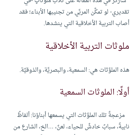
سأركِّز في هذه المقالة على ثلاثِ ملوِّثاتٍ -في
تقديري- لو تمكَّن المربِّي من تجنيبها الأبناء؛ فقد
أصاب التربية الأخلاقية التي ينشدها.
ملوثات التربية الأخلاقية
هذه الملوِّثات هي: السمعية، والبصريِّة، والذوقيَّة.
أولًا: الملوثات السمعية
مزعجةٌ تلك الملوِّثات التي يسمعها أبناؤنا: ألفاظٌ
نابيةٌ، سبابٌ خادشٌ للحياء، لعنٌ، …الخ، الشارع من