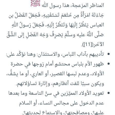
ﷺ
المناظر المزعجة، هذا رسول الله
جَاءَتْهُ امْرَأَةٌ مِن خَثْعَمَ تَسْتَفْتِيهِ، فَجَعَلَ الفَضْلُ بن
العباس يَنْظُرُ إلَيْهَا وَتَنْظُرُ إلَيْهِ، فَجَعَلَ رَسولُ اللهِ
صَلَّى اللَّهُ عليه وسلَّمَ يَصْرِفُ وَجْهَ الفَضْلِ إلى الشِّقِّ
الآخَر([11]).
تأديبهم بآداب اللباس، والاستئذان: وهنا نؤكِّد على:
ظهور الأم بلباس محتشمٍ أمام زوجها في حضرة
الأولاد، وعدم لبسها القصير، أو العاري، أو ما يشفُّ،
ويكون سببًا للفت أنظارهم، وإثارة تساؤلاتهم.
تعويد الأولاد المميِّزين في سنِّ التاسعة وما بعدها
عدم الدخول على مجالس النساء، أو السلام
عليهنَّ، ومصافحتهنَّ، والاستماع لحديثهنَّ.