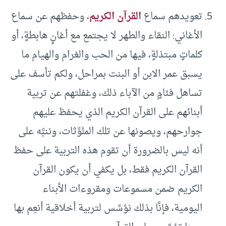
تعويدهم سماع
القرآن الكريم
، وحفظهم عن سماع
الأغاني: النقاء والطهر لا يجتمع مع أغانٍ هابطةٍ، أو
كلماتٍ مبتذلةٍ، فيها من الحب والغرام والهيام ما
يسبق عمر الابن أو البنت بمراحل، ولكم تأسف على
تساهل فئامٍ من الآباء ذلك، وغفلتهم عن تربية
أبنائهم على القرآن الكريم الذي يحفظ عليهم
جوارحهم، ويصونها عن تلك الملوِّثات، وننبِّه على
أنه ليس بالضرورة أن تقوم هذه التربية على حفظ
القرآن الكريم فقط، بل يكفي أن يكون القرآن
الكريم ضمن مسموعات ومقروءات الأبناء
اليومية، فإنَّا بذلك نؤسِّس لتربية أخلاقية أنعِم بها