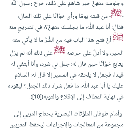
وجلوسه معهنَّ خير شاهدٍ على ذلك، خرج رسول الله
ﷺ
-
- من قبته يومًا ورأى خوَّاتًا على تلك الحال،
فقال: أبا عبد الله، ما يجلسك معهنَّ؟، في تصريحٍ منه
ﷺ
أنَّ فتح هذا الباب فيه من الشَّرِّ ما لا يأتي معه
ﷺ
الخير، ولا أدلَّ على حرصه
على ذلك أنه لم يزل
يتابع خوَّاتًا حين قال له: جمل لي شرد، وأنا أبتغي له
قيدا، فجعل لا يلحقه في المسير إلا قال له: السلام
عليك يا أبا عبد الله، ما فعل شراد ذلك الجمل؟ ليقوده
في نهاية المطاف إلى الإقلاع والتوبة([10]).
وأمام طوفان الملوِّثات البصرية يحتاج المربي إلى
مجموعة من المعالجات والإجراءات ليحفظ المتربين