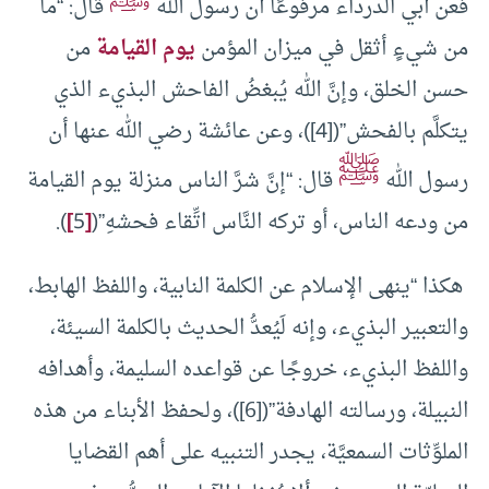
فعن أبي الدرداء مرفوعًا أن رسول الله
قال: “ما
من شيءٍ أثقل في ميزان المؤمن
يوم القيامة
من
حسن الخلق، وإنَّ الله يُبغضُ الفاحش البذيء الذي
يتكلَّم بالفحش”([4])، وعن عائشة رضي الله عنها أن
ﷺ
رسول الله
قال: “إنَّ شرَّ الناس منزلة يوم القيامة
من ودعه الناس، أو تركه النَّاس اتِّقاء فحشهِ”(
[
5
]
).
هكذا “ينهى الإسلام عن الكلمة النابية، واللفظ الهابط،
والتعبير البذيء، وإنه لَيُعدُّ الحديث بالكلمة السيئة،
واللفظ البذيء، خروجًا عن قواعده السليمة، وأهدافه
النبيلة، ورسالته الهادفة”([6])، ولحفظ الأبناء من هذه
الملوِّثات السمعيَّة، يجدر التنبيه على أهم القضايا