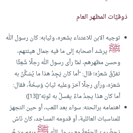
ذوقيَّات المظهر العام
توجيه الابن للاعتناء بشعره، وثيابه: كان رسول الله
ﷺ
يرشد أصحابه إلى ما فيه جمال هيئتهم،
وحسن مظهرهم، لمـَّا رأى رسول الله رجلًا شَعِثًا
تفرَّقَ شعرُه؛ قال: “أما كان يَجِدُ هذا ما يُسَكِّنُ به
شعرَه، ورأى رجلًا آخرَ وعليه ثيابٌ وَسِخَةٌ، فقال:
أما كان هذا يجدُ ماءً يغسلُ به ثوبَه”([13])
اهتمامه برائحته: سواء بعد اللعب، أو حين التجهز
للمناسبات العائلية، أو قدومه المساجد، كانَ نَاسٌ
ﷺ
يَحضُرونَ الجمُعةَ مع رسول الله
وبِهم وسَخٌ