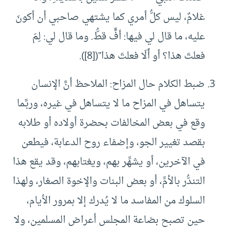
غلامٌ، ليس كلُّ أمري كما يشتهي صاحبي أن أكونَ
عليه، ما قال لي فيها: أفٍّ قطُّ. وما قال لي: لِمَ
فعلتَ هذا؟ أو أَلَا فعلتَ هذا”([8]).
ضبط الكلام حال المزاح: الملاحظ أنَّ الإنسان
يتساهل في المزاح ما لا يتساهل في غيره، وربَّـما
وقع في بعض المخالفات بحضرة أولاده أو طلابه
بقصد تغيير الجو، وإضفاء روح الدعابة، فيطعن
في الآخرين، أو يشهِّر بهم، ويغتابهم، وقد يقع هذا
التندُّر بالأمِّ، أو بعض البنات والإخوة الصغار، ولهذا
السلوك من المفاسد ما لا يُدرك إلا بمرور الأيام،
حين تصبح بضاعة المجلس أعراض المسلمين، ولا