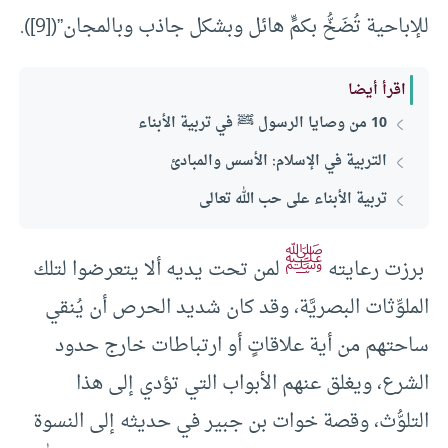
للإباحية تُضَخُّ بكمٍّ هائل وبشكل جاذب وبالمجان”([9]).
اقرأ أيضا
10 من وصايا الرسول ﷺ في تربية الأبناء
التربية في الإسلام: الأسس والمبادئ
تربية الأبناء على حب الله تعالى
ﷺ
برزت رعايته
لمن تحت يديه ألا يتعرضوا لتلك
الملوِّثات البصريَّة، وقد كان شديد الحرص أن يُنقي
ساحتهم من أية علاقاتٍ أو ارتباطات خارج حدود
الشرع، ويغلق عنهم الأبواب التي تؤدي إلى هذا
التلوُّث، وقصة خوات بن جبير في حديثه إلى النسوة