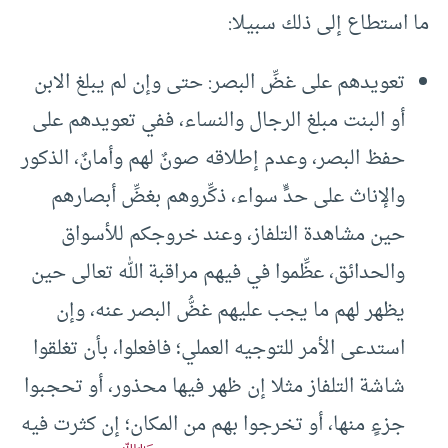
ما استطاع إلى ذلك سبيلا:
تعويدهم على غضِّ البصر: حتى وإن لم يبلغ الابن
أو البنت مبلغ الرجال والنساء، ففي تعويدهم على
حفظ البصر، وعدم إطلاقه صونٌ لهم وأمانٌ، الذكور
والإناث على حدٍّ سواء، ذكِّروهم بغضِّ أبصارهم
حين مشاهدة التلفاز، وعند خروجكم للأسواق
والحدائق، عظِّموا في فيهم مراقبة الله تعالى حين
يظهر لهم ما يجب عليهم غضُّ البصر عنه، وإن
استدعى الأمر للتوجيه العملي؛ فافعلوا، بأن تغلقوا
شاشة التلفاز مثلا إن ظهر فيها محذور، أو تحجبوا
جزءٍ منها، أو تخرجوا بهم من المكان؛ إن كثرت فيه