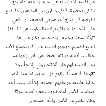
عن نفسه، لا بالنيابة عن أخيه أو أخته، واستمع
للثاني بحضرة الأول، وقارن بين الموقفين، ولا تتح
الفرصة لأن يبالغ أحدهم في الوصف، أو يدَّعي
على الآخر ما لم يقل، فإنك بالسكوت عن ذلك تقرُّ
تلوُّثًا سمعيًا يجنيه الولد حينما يكبر على هذا
الطبع الذميم، ويجدر التنبيه على ألا يستمْلِحَ الأب
حكايات أبنائه وبناته الصغار عن باقي إخوانهم
دون التنبيه لهم على ألا تخبروني إلا حقًّا، ولا
تقولوا إلا صدقًا، فإنهم وإن لم يدركوا هذا الأمر
حاليا لطبيعة مرحلتهم العمرية، إلا أنك بنيت أحد
صمامات الأمان أمام تلوث سمعيٍّ أفسد بيوتًا،
وغرَّر بكثيرٍ من الأسر، والله المستعان.