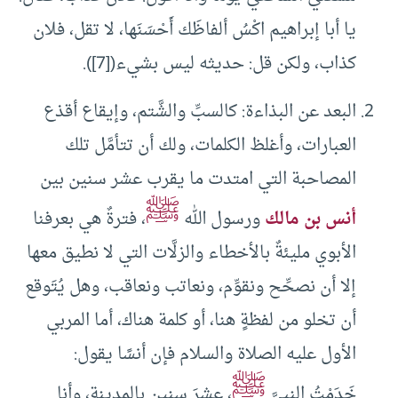
يا أبا إبراهيم اكْسُ ألفاظَك أَحْسَنَها، لا تقل، فلان
كذاب، ولكن قل: حديثه ليس بشيء([7]).
البعد عن البذاءة: كالسبِّ والشَّتم، وإيقاع أقذع
العبارات، وأغلظ الكلمات، ولك أن تتأمَّل تلك
المصاحبة التي امتدت ما يقرب عشر سنين بين
ﷺ
أنس بن مالك
ورسول الله
، فترةٌ هي بعرفنا
الأبوي مليئةٌ بالأخطاء والزلَّات التي لا نطيق معها
إلا أن نصحِّح ونقوِّم، ونعاتب ونعاقب، وهل يُتَوقع
أن تخلو من لفظةٍ هنا، أو كلمة هناك، أما المربي
الأول عليه الصلاة والسلام فإن أنسًا يقول:
ﷺ
خَدَمْتُ النبيَّ
، عشرَ سنين بالمدينةِ، وأنا