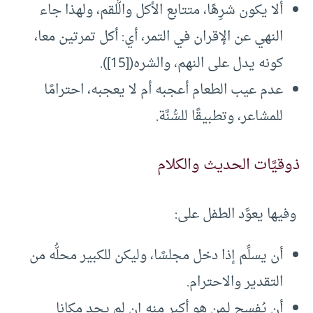
ألا يكون شرِهًا، متتابع الأكل والُّلقم، ولهذا جاء
النهي عن الإقران في التمر، أي: أكل تمرتين معا،
كونه يدل على النهم، والشره([15]).
عدم عيب الطعام أعجبه أم لا يعجبه، احترامًا
للمشاعر، وتطبيقًا للسُّنَّة.
ذوقيَّات الحديث والكلام
وفيها يعوَّد الطفل على:
أن يسلِّم إذا دخل مجلسًا، وليكن للكبير محلُّه من
التقدير والاحترام.
أن يُفسح لـمن هو أكبر منه إن لم يجد مكانا