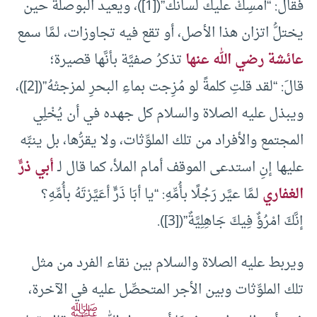
فقال: “أمسِكْ عليك لسانك”([1])، ويعيد البوصلة حين
يختلُّ اتزان هذا الأصل، أو تقع فيه تجاوزات، لـمَّا سمع
عائشة رضي الله عنها
تذكرُ صفيَّة بأنَّها قصيرة؛
قالَ: “لقد قلتِ كلمةً لو مُزِجت بماءِ البحرِ لمزجتْهُ”([2])،
ويبذل عليه الصلاة والسلام كل جهده في أن يُخْلِي
المجتمع والأفراد من تلك الملوِّثات، ولا يقرُّها، بل ينبِّه
عليها إنِ استدعى الموقف أمام الملأ، كما قال لـ
أبي ذرٍّ
الغفاري
لـمَّا عيَّر رَجُلًا بأُمِّهِ: “يا أبَا ذَرٍّ أعَيَّرْتَهُ بأُمِّهِ؟
إنَّكَ امْرُؤٌ فِيكَ جَاهِلِيَّةٌ”([3]).
ويربط عليه الصلاة والسلام بين نقاء الفرد من مثل
تلك الملوِّثات وبين الأجر المتحصِّل عليه في الآخرة،
ﷺ