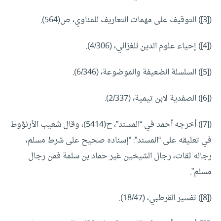
([3]) التوقيف على مهمات التعاريف للمناوي، ص(564).
([4]) إحياء علوم الدين للغزالي، (4/306).
([5]) السلسلة الضعيفة والموضوعة، (6/346).
([6]) الصفدية لابن تيمية، (2/337).
([7]) أخرجه أحمد في “المسند”، ح(5414)، وقال شعيب الأرنؤوط
في تعليقه على “المسند”: “إسناده صحيح على شرط مسلم،
رجاله ثقات، رجال الشيخين غير حماد بن سلمة فمن رجال
مسلم”.
([8]) تفسير القرطبي، (18/47).