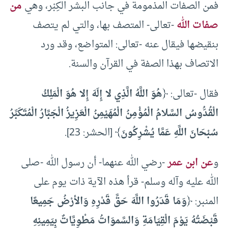
فمن الصفات المذمومة في جانب البشر الكِبْر، وهي
من
صفات الله
-تعالى- المتصف بها، والتي لم يتصف
بنقيضها فيقال عنه -تعالى: المتواضع، وقد ورد
الاتصاف بهذا الصفة في القرآن والسنة.
فقال -تعالى: ﴿
هُوَ اللَّهُ الَّذِي لا إِلَهَ إِلا هُوَ الْمَلِكُ
الْقُدُّوسُ السَّلامُ الْمُؤْمِنُ الْمُهَيْمِنُ الْعَزِيزُ الْجَبَّارُ الْمُتَكَبِّرُ
سُبْحَانَ اللَّهِ عَمَّا يُشْرِكُونَ
﴾ [الحشر: 23].
و
عن ابن عمر
-رضي الله عنهما- أن رسول الله -صلى
الله عليه وآله وسلم- قرأ هذه الآية ذات يوم على
المنبر: ﴿
وَمَا قَدَرُوا اللَّهَ حَقَّ قَدْرِهِ وَالأرْضُ جَمِيعًا
قَبْضَتُهُ يَوْمَ الْقِيَامَةِ وَالسَّموَاتُ مَطْوِيَّاتٌ بِيَمِينِهِ