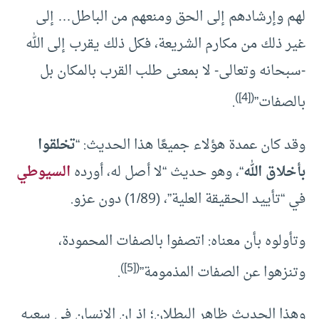
لهم وإرشادهم إلى الحق ومنعهم من الباطل… إلى
غير ذلك من مكارم الشريعة، فكل ذلك يقرب إلى الله
-سبحانه وتعالى- لا بمعنى طلب القرب بالمكان بل
)
[4]
(
بالصفات”
.
وقد كان عمدة هؤلاء جميعًا هذا الحديث: “
تخلقوا
بأخلاق الله
“، وهو حديث “لا أصل له، أورده
السيوطي
في “تأييد الحقيقة العلية”، (1/89) دون عزو.
وتأولوه بأن معناه: اتصفوا بالصفات المحمودة،
)
[5]
(
وتنزهوا عن الصفات المذمومة”
.
وهذا الحديث ظاهر البطلان؛ إذ إن الإنسان في سعيه