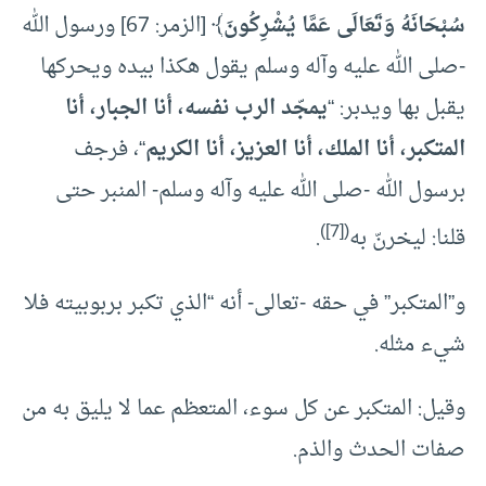
سُبْحَانَهُ وَتَعَالَى عَمَّا يُشْرِكُونَ
﴾ [الزمر: 67] ورسول الله
-صلى الله عليه وآله وسلم يقول هكذا بيده ويحركها
يقبل بها ويدبر: “
يمجّد الرب نفسه، أنا الجبار، أنا
المتكبر، أنا الملك، أنا العزيز، أنا الكريم
“، فرجف
برسول الله -صلى الله عليه وآله وسلم- المنبر حتى
)
[7]
(
قلنا: ليخرنّ به
.
و”المتكبر” في حقه -تعالى- أنه “الذي تكبر بربوبيته فلا
شيء مثله.
وقيل: المتكبر عن كل سوء، المتعظم عما لا يليق به من
صفات الحدث والذم.