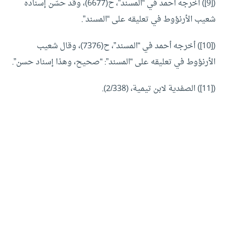
([9]) أخرجه أحمد في “المسند”، ح(6677)، وقد حسّن إسناده
شعيب الأرنؤوط في تعليقه على “المسند”.
([10]) أخرجه أحمد في “المسند”، ح(7376)، وقال شعيب
الأرنؤوط في تعليقه على “المسند”: “صحيح، وهذا إسناد حسن”.
([11]) الصفدية لابن تيمية، (2/338).