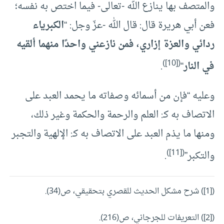
والمتصف بها ينازع الله -تعالى- فيما اختص به نفسه؛
فعن أبي هريرة قال: قال الله -عزّ وجل: “
الكبرياء
ردائي والعزة إزاري، فمن نازعني واحدًا منهما ألقيه
)
[10]
(
في النار
“
.
وعليه “فإن من أسمائه وصفاته ما يحمد العبد على
الاتصاف به كـ: العلم والرحمة والحكمة وغير ذلك،
ومنها ما يذم العبد على الاتصاف به كـ: الإلهية والتجبر
)
[11]
(
والتكبر”
.
([1]) شرح مشكل الحديث للقصري بتحقيقي، ص(34).
([2]) التعريفات للجرجاني، ص(216).