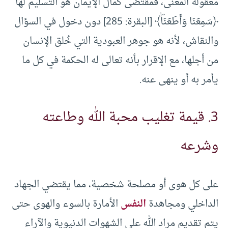
معقولة المعنى، فمقتضى كمال الإيمان هو التسليم لها
﴿سَمِعۡنَا وَأَطَعۡنَاۖ﴾ [البقرة: 285] دون دخول في السؤال
والنقاش، لأنه هو جوهر العبودية التي خُلق الإنسان
من أجلها، مع الإقرار بأنه تعالى له الحكمة في كل ما
يأمر به أو ينهى عنه.
3. قيمة تغليب محبة الله وطاعته
وشرعه
على كل هوى أو مصلحة شخصية، مما يقتضي الجهاد
الداخلي ومجاهدة
النفس
الأمارة بالسوء والهوى حتى
يتم تقديم مراد الله على الشهوات الدنيوية والآراء