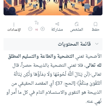
زيادة حجم الخط
تقليل حجم الخط
حفظ
الملخص
مشاركة
الإعدادات
16
قائمة المحتويات
الأضحية تعني
التضحية والطاعة والتسليم المطلق
لله تعالى
، فلا تعني التضحية بالذبيحة حصراً، قال
تعالى:﴿لَن يَنَالَ ٱللَّهَ لُحُومُهَا وَلَا دِمَآؤُهَا وَلَٰكِن يَنَالُهُ
ٱلتَّقۡوَىٰ مِنكُمۡۚ﴾ [الحج: 37]؛ أي المقصد الحقيقي من
الذبيحة هو التقوى والاستسلام التام في كل ما أُمر أو
نُهي عنه.