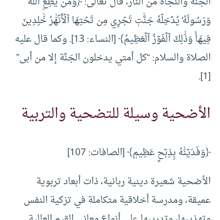
الجنة والنجاة من النار، قال تعالى: ﴿وَمَن يُطِعِ ٱللَّهَ
وَرَسُولَهُۥ يُدۡخِلۡهُ جَنَّٰتٖ تَجۡرِي مِن تَحۡتِهَا ٱلۡأَنۡهَٰرُ خَٰلِدِينَ
فِيهَاۚ وَذَٰلِكَ ٱلۡفَوۡزُ ٱلۡعَظِيمُ﴾ [النساء: 13]. وكما قال عليه
الصلاة والسلام: “كل أمتي يدخلون الجَنَّة إلا من أبى”
[1].
الأضحية وسيلة للتضحية والتربية
﴿وَفَدَيۡنَٰهُ بِذِبۡحٍ عَظِيمٖ﴾ [الصافات: 107]
الأضحية شعيرة دينية ربانية، ذات أبعاد تربوية
عميقة، ومدرسة أخلاقية متكاملة في تزكية النفس
وتهذيبها، وتدريبها على أنواع معاني القيم العالية