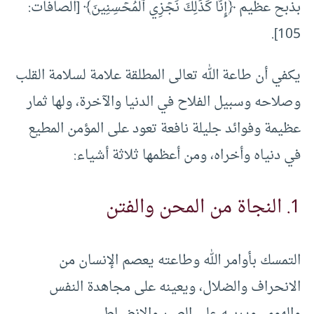
بذبح عظيم ﴿إِنَّا كَذَٰلِكَ نَجۡزِي ٱلۡمُحۡسِنِينَ﴾ [الصافات:
105].
يكفي أن طاعة الله تعالى المطلقة علامة لسلامة القلب
وصلاحه وسبيل الفلاح في الدنيا والآخرة، ولها ثمار
عظيمة وفوائد جليلة نافعة تعود على المؤمن المطيع
في دنياه وأخراه، ومن أعظمها ثلاثة أشياء:
1. النجاة من المحن والفتن
التمسك بأوامر الله وطاعته يعصم الإنسان من
الانحراف والضلال، ويعينه على مجاهدة النفس
والهوى، ويربيه على الصبر والانضباط.