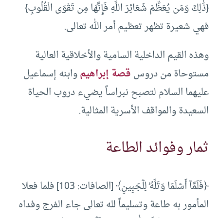
{ذَٰلِكَ وَمَن يُعَظِّمْ شَعَائِرَ اللَّهِ فَإِنَّهَا مِن تَقْوَى الْقُلُوبِ}
فهي شعيرة تظهر تعظيم أمر الله تعالى.
وهذه القيم الداخلية السامية والأخلاقية العالية
مستوحاة من دروس
قصة إبراهيم
وابنه إسماعيل
عليهما السلام لتصبح نبراساً يضيء دروب الحياة
السعيدة والمواقف الأسرية المثالية.
ثمار وفوائد الطاعة
﴿فَلَمَّآ أَسۡلَمَا وَتَلَّهُۥ لِلۡجَبِينِ﴾ [الصافات: 103] فلما فعلا
المأمور به طاعة وتسليماً لله تعالى جاء الفرج وفداه