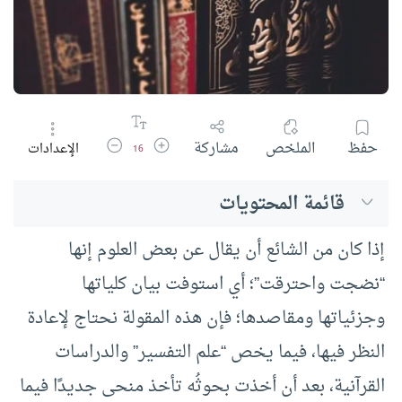
زيادة حجم الخط
تقليل حجم الخط
حفظ
الملخص
مشاركة
الإعدادات
16
قائمة المحتويات
إذا كان من الشائع أن يقال عن بعض العلوم إنها
“نضجت واحترقت”؛ أي استوفت بيان كلياتها
وجزئياتها ومقاصدها؛ فإن هذه المقولة نحتاج لإعادة
النظر فيها، فيما يخص “علم التفسير” والدراسات
القرآنية، بعد أن أخذت بحوثُه تأخذ منحى جديدًا فيما