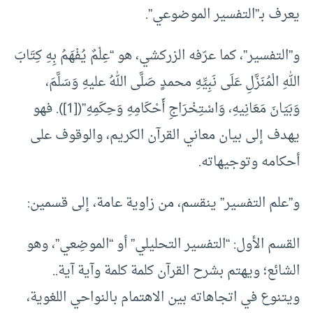
يعرف بـ”التفسير الموضوعي”.
و”التفسير”، كما عرّفه الزركشي، هو “عِلْمٌ يُفْهَمُ بِهِ كِتَابَ
اللهِ الْمُنَزَّلِ عَلَى نَبِيِّهِ محمدٍ صَلَّى اللهُ عليهِ وَسَلَّمَ،
وَبَيَانَ مَعَانِيهِ، وَاسْتِخْرَاجِ أَحْكَامِهِ وَحِكَمِهِ”([1]). فهو
يهدف إلى بيان معاني القرآن الكريم، والوقوف على
أحكامه وتوجيهاته.
و”علم التفسير” ينقسم، من زاوية عامة، إلى قسمين:
القسم الأول: “التفسير التحليلي” أو “الموضِعي”، وهو
الشائع؛ ويهتم بشرح القرآن كلمة كلمة وآية آية..
ويتنوع في اتجاهاته بين الاهتمام بالنواحي اللغوية،