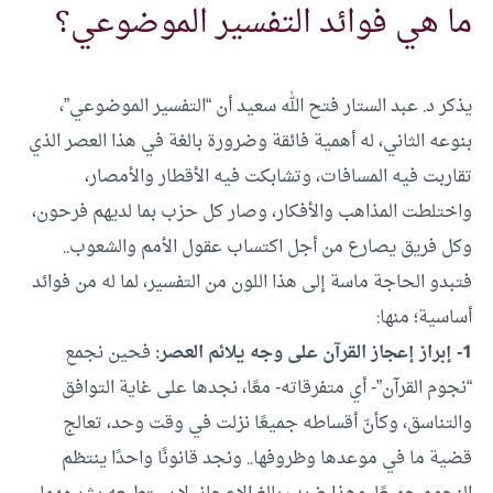
ما هي فوائد التفسير الموضوعي؟
يذكر د. عبد الستار فتح الله سعيد أن “التفسير الموضوعي”،
بنوعه الثاني، له أهمية فائقة وضرورة بالغة في هذا العصر الذي
تقاربت فيه المسافات، وتشابكت فيه الأقطار والأمصار،
واختلطت المذاهب والأفكار، وصار كل حزب بما لديهم فرحون،
وكل فريق يصارع من أجل اكتساب عقول الأمم والشعوب..
فتبدو الحاجة ماسة إلى هذا اللون من التفسير، لما له من فوائد
أساسية؛ منها:
1- إبراز إعجاز القرآن على وجه يلائم العصر:
فحين نجمع
“نجوم القرآن”- أي متفرقاته- معًا، نجدها على غاية التوافق
والتناسق، وكأنّ أقساطه جميعًا نزلت في وقت وحد، تعالج
قضية ما في موعدها وظروفها.. ونجد قانونًا واحدًا ينتظم