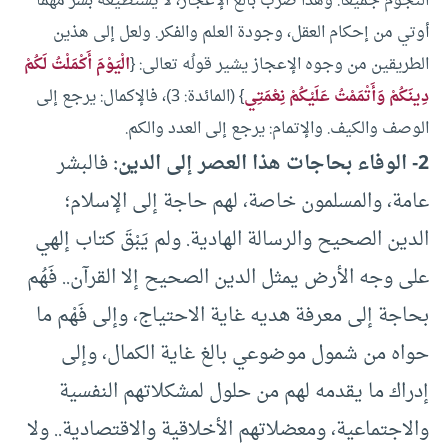
النجوم جميعًا. وهذا ضرب بالغ الإعجاز، لا يستطيعه بشر مهما
أوتي من إحكام العقل، وجودة العلم والفكر. ولعل إلى هذين
الطريقين من وجوه الإعجاز يشير قولُه تعالى: {
الْيَوْمَ أَكْمَلْتُ لَكُمْ
دِينَكُمْ وَأَتْمَمْتُ عَلَيْكُمْ نِعْمَتِي
} (المائدة: 3)، فالإكمال: يرجع إلى
الوصف والكيف. والإتمام: يرجع إلى العدد والكم.
2- الوفاء بحاجات هذا العصر إلى الدين:
فالبشر
عامة، والمسلمون خاصة، لهم حاجة إلى الإسلام؛
الدين الصحيح والرسالة الهادية. ولم يَبْقَ كتاب إلهي
على وجه الأرض يمثل الدين الصحيح إلا القرآن.. فَهُم
بحاجة إلى معرفة هديه غاية الاحتياج، وإلى فَهْم ما
حواه من شمول موضوعي بالغ غاية الكمال، وإلى
إدراك ما يقدمه لهم من حلول لمشكلاتهم النفسية
والاجتماعية، ومعضلاتهم الأخلاقية والاقتصادية.. ولا