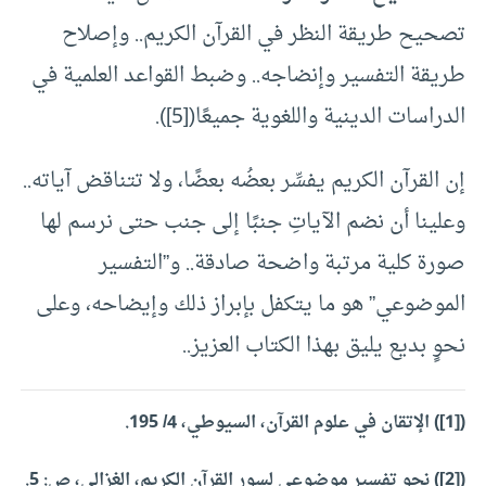
تصحيح طريقة النظر في القرآن الكريم.. وإصلاح
طريقة التفسير وإنضاجه.. وضبط القواعد العلمية في
الدراسات الدينية واللغوية جميعًا([5]).
إن القرآن الكريم يفسِّر بعضُه بعضًا، ولا تتناقض آياته..
وعلينا أن نضم الآياتِ جنبًا إلى جنب حتى نرسم لها
صورة كلية مرتبة واضحة صادقة.. و”التفسير
الموضوعي” هو ما يتكفل بإبراز ذلك وإيضاحه، وعلى
نحوٍ بديع يليق بهذا الكتاب العزيز..
(
[1]
) الإتقان في علوم القرآن، السيوطي، 4/ 195.
(
[2]
) نحو تفسير موضوعي لسور القرآن الكريم، الغزالي، ص: 5.