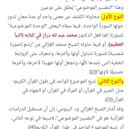
وهذا “التفسير الموضوعي” يُطلق على نوعين:
النوع الأول
:
محاولة الكشف عن معنى واحد أو عدة معانٍ تدور
حولها السورةُ الواحدة.. فيما سمّاه البعض “الوحدة الموضوعية”
للسورة؛ كما فعل الدكتور
محمد عبد لله دراز في كتابه (النبأ
العظيم)
.. أو فيما حاوله الشيخ محمد الغزالي من “رَسْمِ (صورة
شمسية) للسورة تتناول أولها وآخرها، وتتعرف على الروابط
الخفية التي تَشدها كلَّها، وتجعل أولها تمهيدًا لآخرها، وآخرها
تصديقًا لأولها”([2]).
والنوع الثاني
:
تتبع الموضوع الواحد في طول القرآن الكريم؛
مثل: الصبر في القرآن، أو المرأة في القرآن، أو الجهاد في
القرآن([3]).
وقد أشار الشيخ الغزالي ود. البيومي، إلى أن مستقبل الدراسات
القرآنية هو في “التفسير الموضوعي”، لاسيما في نوعه الثاني،
أي تتبع الموضوع الواحد في طول القرآن الكريم([4]).