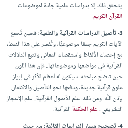
يتحقق ذلك إلا بدراسات علمية جادة لموضوعات
القرآن الكريم
.
3- تأصيل الدراسات القرآنية والعلمية:
فحين تُجمع
الآيات الكريم جمعًا موضوعيًّا، وتُفسر على هذا النمط،
مع إحصاء الألفاظ واستقصاء المعاني وتتبع الدلالات
القرآنية في مواضعها وموضوعاتها.. فإن هذا اللون
حين تنضج مباحثه، سيكون له أعظم الأثر في إبراز
علومٍ قرآنية جديدة، ودفعها نحو التأصيل والاكتمال
بإذن الله. ومن ذلك: علم الأصول القرآنية.. علم الإعجاز
التشريعي..
علم الحكمة
القرآنية.
4- تصحيح مسار الدراسات القائمة:
من حيث