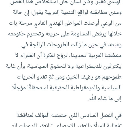
الهندي فقير. وكأن لسان حال استخلاص هذا الفصل
ومدى مطابقته لواقع التنمية العربية يقول: إن حالة
من الوعي أوصلت المواطن الهندي العادي مرحلة بات
خلالها يرفض المساومة على حريته وتحترم حكومته
رغبته، في حين ما زالت الطروحات الرائجة في
منطقتنا العربية تحديدا، تروّج لفكرة أن الفقراء لا
يكترثون للديمقراطية ولا للحقوق السياسية، وأن غاية
طموحهم هو رغيف الخبز، ومن ثمّ تغدو الحريات
السياسية والديمقراطية الحقيقية استحقاقًا مؤجلًا
إلى ما شاء الله.
في الفصل السادس الذي خصصه المؤلف لمناقشة
“فعالية المرأة والتغيّر الاجتماعي” انتقد الدعوات التي