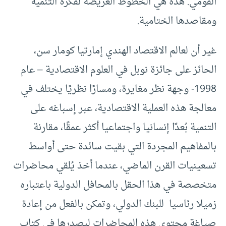
القومي. هذه هي الخطوط العريضة لفكرة التنمية
ومقاصدها الختامية.
غير أن لعالم الاقتصاد الهندي إمارتيا كومار سن،
الحائز على جائزة نوبل في العلوم الاقتصادية – عام
1998- وجهة نظر مغايرة، ومسارًا نظريًا يختلف في
معالجة هذه العملية الاقتصادية، عبر إسباغه على
التنمية بُعدًا إنسانيا واجتماعيا أكثر عمقًا، مقارنة
بالمفاهيم المجردة التي بقيت سائدة حتى أواسط
تسعينيات القرن الماضي، عندما أخذ يُلقي محاضرات
متخصصة في هذا الحقل بالمحافل الدولية باعتباره
زميلا رئاسيا للبنك الدولي، وتمكن بالفعل من إعادة
صياغة محتوى هذه المحاضرات ليصدرها في كتاب