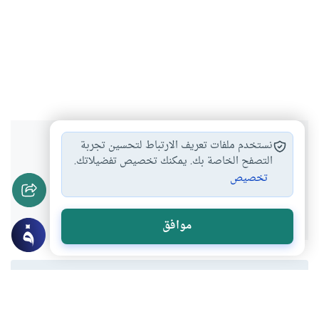
هل انتفعت بهذا المحتوى؟
نستخدم ملفات تعريف الارتباط لتحسين تجربة
التصفح الخاصة بك. يمكنك تخصيص تفضيلاتك.
تخصيص
نعم
لا
موافق
المحتوى والموارد المذكورة لا تعكس بالضرورة وجهة نظر
موقع "إسلام أون لاين".