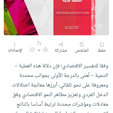
زيادة حجم الخط
تقليل حجم الخط
حفظ
الملخص
مشاركة
الإعدادات
16
وفقا للتفسير الاقتصادي؛ فإن دلالة هذه العملية –
التنمية – تُعنى بالدرجة الأولى بجوانب محددة
ومعروفة على نحو تلقائي، أبرزها معالجة اختلالات
الدخل الفردي وتعزيز مظاهر النمو الاقتصادي وفق
معادلات ومؤشرات محددة ترتبط أساسا بالناتج