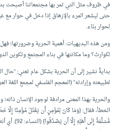
في ظروف مثل التي تمر بها مجتمعاتنا أصبحت بديهيا
حتى ليشعر المرء بالإرهاق إذا دخل في حوار مع غ
لحوار بنّاء.
ومن هذه البديهيات: أهمية الحرية وضرورتها؛ فهل ح
لكوارث؟ وما مكانتها في بناء المجتمع وتكوين الدو
بدايةً نشير إلى أن الحرية بشكل عام تعني: “حال ال
لطبيعته وإرادته” (المعجم الفلسفي لمجمع اللغة العربية
والحرية بهذا المعنى مرادفة لوجود الإنسان ذاته؛ ول
الخطأ، فقال: {وَمَا كَانَ لِمُؤْمِنٍ أَن يَقْتُلَ مُؤْمِنًا إِلَّا خَطَأً 
مُّسَلَّمَةٌ إِل