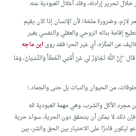
من خلال تحرير إرادته، وفك أغلال العبودية عنه.
ر لازم، وضرورة ملحّة؛ لأن الإنسان إذا كان يقيم
تطيع إقامة بنائه الروحي والعقلي والنفسي بغير
اليف عن المكْرَه، أي غير الحر؛ فقد روى
ابن ماجه
ال: “إِنَّ اللَّهَ تَجَاوَزَ لِي عَنْ أُمَّتِي الْخَطَأَ وَالنِّسْيَانَ، وَمَا
مخلوقات، من الحيوان والنبات بل حتى والجماد..!
ن مجرد الأكل والشرب، وهي مهمة العبودية لله
 فإن ذلك لا يمكن أن يتحقق دون الحرية، سواء حرية
 ليكون قادرًا على الاختيار بين الحق والشر، بين