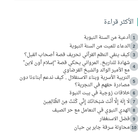
الأكثر قراءة
أدعية من السنة النبوية
1
الدعاء للميت من السنة النبوية
2
كيف ينفي النظم القرآني تحريف قصة أصحاب الفيل؟
3
شهادة للتاريخ.. المرواني يحكي قصة “إسلام أون لاين”
4
مع الأمير الوالد والشيخ القرضاوي
التربية الأسرية وبناء الاستقلال .. كيف ندعم أبناءنا دون
5
مصادرة حقهم في التجربة؟
خلافات زوجية في بيت النبوة
6
لَا إِلَهَ إِلَّا أَنْتَ سُبْحَانَكَ إِنِّي كُنْتُ مِنَ الظَّالِمِينَ
7
الهدي النبوي في التعامل مع حر الصيف
8
فضل الاستغفار
9
محاولة سرقة جابر بن حيان
10