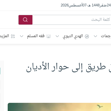
24
صَفَر
1448 هـ
-
07
أغسطس
2026
جمات
الهدي النبوي
فقه المسلم
المزيد
 طريق إلى حوار الأديان