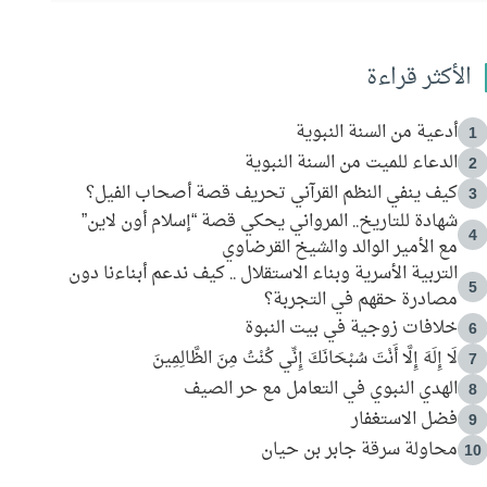
الأكثر قراءة
أدعية من السنة النبوية
1
الدعاء للميت من السنة النبوية
2
كيف ينفي النظم القرآني تحريف قصة أصحاب الفيل؟
3
شهادة للتاريخ.. المرواني يحكي قصة “إسلام أون لاين”
4
مع الأمير الوالد والشيخ القرضاوي
التربية الأسرية وبناء الاستقلال .. كيف ندعم أبناءنا دون
5
مصادرة حقهم في التجربة؟
خلافات زوجية في بيت النبوة
6
لَا إِلَهَ إِلَّا أَنْتَ سُبْحَانَكَ إِنِّي كُنْتُ مِنَ الظَّالِمِينَ
7
الهدي النبوي في التعامل مع حر الصيف
8
فضل الاستغفار
9
محاولة سرقة جابر بن حيان
10