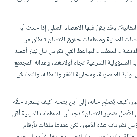
مثالية”، وقد يقلّ فيها الاهتمام العملي إذا حدث أو
ؤسسات المدنية ومنظمات حقوق الإنسان تنطلق من
لدينية والخطب والمواعظ التي تكرّس ليل نهار أهمية
 المسؤولية الشرعية تجاه أولادهما، وعدالة المجتمع
نبذ العنصرية، ومحاربة الفقر والبطالة، والتعايش
ور، كيف يُصلح حاله، إلى أين يتجه، كيف يسترد حقّه
لأصل ضمير الإنسان؟ نجد أن المنظمات الدينية أقل
ّس نظريات هذه الأمور، لكن عندها ملفات بأرقام
طالة، والمهاجرين، والنازهين وغيرها، فأجد أن هذه