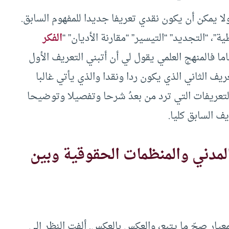
ولا يمكن أن يكون نقدي تعريفا جديدا للمفهوم السابق.
، “التجديد” “التيسير” “مقارنة الأديان” “
الفكر
اما فالمنهج العلمي يقول لي أن أتبني التعريف الأول
يف الثاني الذي يكون ردا ونقدا والذي يأتي غالبا
التعريفات التي ترد من بعدُ شرحا وتفصيلا وتوضيحا
يف السابق كليا.
مدني والمنظمات الحقوقية وبين
معيار صحّ ما يتبع، والعكس بالعكس. ألفت النظر إلى