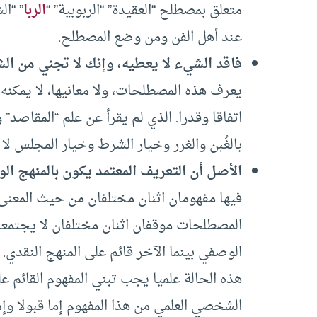
متعلق بمصطلح “العقيدة” “الربوبية” “
الربا
” “ال
عند أهل الفن ومن وضع المصطلح.
فاقد الشيء لا يعطيه، وإنك لا تجني من ال
يعرف هذه المصطلحات، ولا معانيها، لا يمكن
اتفاقا وقدرا. الذي لم يقرأ عن علم “المقاصد”
بالغُبن والغرر وخيار الشرط وخيار المجلس لا 
الأصل أن التعريف المعتمد يكون بالمنهج الو
فيها مفهومان اثنان مختلفان من حيث المعنى
المصطلحات موقفان اثنان مختلفان لا يجتمعان.
الوصفي بينما الآخر قائم على المنهج النقدي
هذه الحالة علميا يجب تبني المفهوم القائم 
الشخصي العلمي من هذا المفهوم إما قبولا وإما