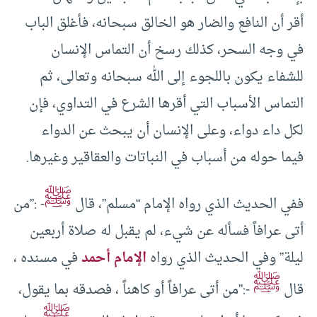
أقر أن النافع والضار هو الخالق سبحانه، فأغلق الباب
في وجه السحر، كذلك رسخ أن التماس الإنسان
للشفاء يكون باللجوء إلى الله سبحانه وتعالى، ثم
التماس الأسباب التي أقرها الشرع في التداوي، فإن
لكل داء دواء، وعلى الإنسان أن يبحث عن الدواء
فيما حوله من أسباب في النباتات والعقاقير وغيرها.
ﷺ
ففي الحديث الذي رواه الإمام “مسلم”، قال
- :”من
أتى عرافاً فسأله عن شيء، لم يقبل له صلاة أربعين
ليلة” وفي الحديث الذي رواه
الإمام أحمد
في مسنده ،
ﷺ
قال
-:”من أتى عرافاً أو كاهناً ، فصدقه بما يقول،
ﷺ