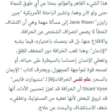
هذا الشيء القاهر والمؤلم، بحثا عن أي طوق للنجاة
حتى ولو كان وهما، وتشير الباحثة الأمريكية “جين
رايزن” Jane Risen إلى مسألة مهمة وهي أن اكتشاف
الخطأ لا يضمن انصراف الشخص عن الخرافة،
والاقلاع عنها، بل قد يتمسك باختياره، فيما يشبه
“الإذعان”، وهنا تلعب الخرافة دور المخفف للقلق،
وتعطي الإنسان إحساسا بالسيطرة على حياته، أو
تمنحه قوة لمواجهة المجهول، ويعترف كتاب ” الإيمان
بالسحر:
علم نفس
الخرافات[iii] لـ “ستيوارت فايس”
Stuart Vyse أن الخرافة قد تعزز تحسين الأداء، أنها
قد تروق للبعض لأنها تعفيه من المسئولية، وتطفيء
شغف الاستكشاف والبحث عن علاج.