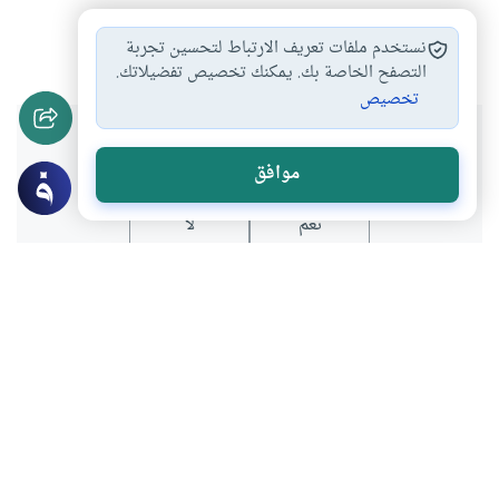
الخرافة
كتاب
الوهم
#
#
#
نستخدم ملفات تعريف الارتباط لتحسين تجربة
التصفح الخاصة بك. يمكنك تخصيص تفضيلاتك.
تخصيص
هل انتفعت بهذا المحتوى؟
موافق
نعم
لا
عن الكاتب
مصطفى عاشور
لديه 253 مقالة
بعض أعماله