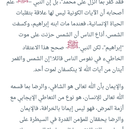
فقد كفر بما أنزل على محمد”، بل إن النبي –
- علم
أصحابه أن الآيات الكونية ليس لها علاقة بتقلبات
الحياة الإنسانية، فعندما مات ابنه إبراهيم، وكسفت
الشمس، أذاع الناس أن الشمس حزنت على موت
ﷺ
“إبراهيم”، لكن النبي-
- صحح هذا الاعتقاد
الخاطيء في نفوس الناس قائلا:”إن الشمس والقمر
آيتان من آيات الله لا ينكسفان لموت أحد.
والإيمان بأن الله تعالى هو الشافي، والرضا بما قسمه
الله تعالى للإنسان، هو نوع من التعاطي الإيجابي مع
أزمة المرض، فهو ليس إيمانا بالخرافة، فالإيمان
والرضا يحققان للمؤمن القدرة في السيطرة على