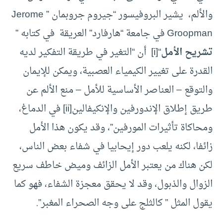
والألم، يشير البروفيسور “جيروم جروبمان ” Jerome
Groopman في جامعة “هارفارد” العريقة في كتابه ”
تشريح الأمل
“[i] أن “التغير في طريقة التفكير لديه
القدرة على تغيير الكيمياء العصبية، ويمكن للإيمان
والتوقع – العناصر الأساسية للأمل – منع الألم عن
طريق إطلاق الإندورفين والإنكيفالين[ii] في الدماغ،
ومحاكاة تأثيرات المورفين”، وقد يكون هذا الأمل
زائفا، لكنه يلعب دور إيحابيا في شفاء بعض الناس،
لكن هناك من يعتبر الأمل الزائف وميض خاطف سريع
الزوال والذبول، وقد لا يحقق معجزة الشفاء، فهو كما
يقول المثل ” كالثلج على وجه الصحراء المغبر”.