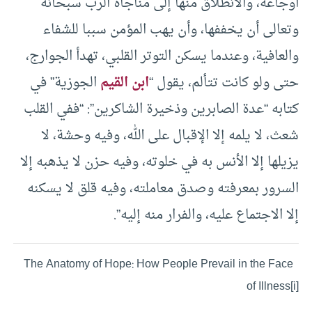
أوجاعه، والانطلاق منها إلى مناجاة الرب سبحانه
وتعالى أن يخففها، وأن يهب المؤمن سببا للشفاء
والعافية، وعندما يسكن التوتر القلبي، تهدأ الجوارج،
حتى ولو كانت تتألم، يقول “
ابن القيم
الجوزية” في
كتابه “عدة الصابرين وذخيرة الشاكرين”: “ففي القلب
شعث، لا يلمه إلا الإقبال على الله، وفيه وحشة، لا
يزيلها إلا الأنس به في خلوته، وفيه حزن لا يذهبه إلا
السرور بمعرفته وصدق معاملته، وفيه قلق لا يسكنه
إلا الاجتماع عليه، والفرار منه إليه”.
The Anatomy of Hope: How People Prevail in the Face
of Illness[i]