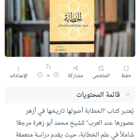
زيادة حجم الخط
تقليل حجم الخط
حفظ
الملخص
مشاركة
الإعدادات
16
قائمة المحتويات
يُعتبر كتاب “الخطابة أصولها تاريخها في أزهر
عصورها عند العرب” للشيخ محمد أبو زهرة مرجعًا
شاملاً في علم الخطابة، حيث يقدم دراسة متعمقة