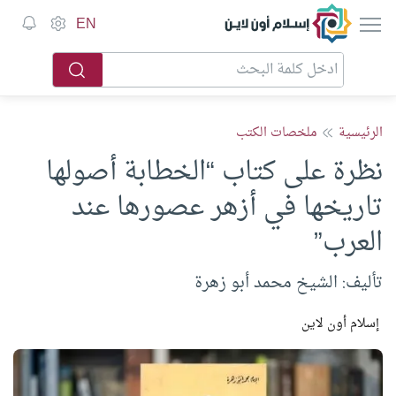
إسلام أون لاين
EN
الرئيسية
ملخصات الكتب
نظرة على كتاب “الخطابة أصولها
تاريخها في أزهر عصورها عند
العرب”
تأليف: الشيخ محمد أبو زهرة
إسلام أون لاين