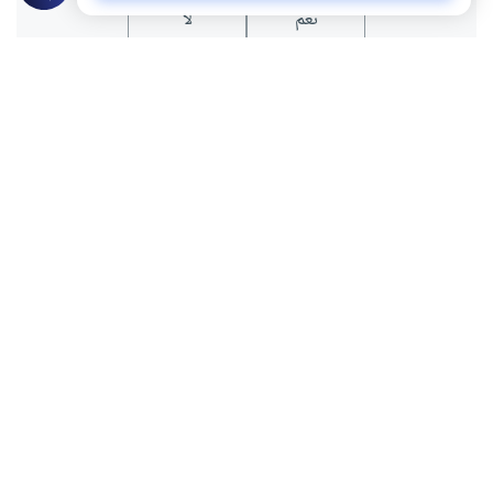
نعم
لا
المحتوى والموارد المذكورة لا تعكس بالضرورة وجهة نظر
موقع "إسلام أون لاين".
موضوعات ذات صلة
مقالات
فكر
التحديات القيمية والحضارية التي تواجه
الأمة وتعيق نهضتها في ضوء الخصائص
المميزة للإسلام
تتمحور المقالة حول إعادة تفعيل خصائص
الإسلام الأصيلة كشرط أساسي للبناء
الحضاري، معتبرةً أن تهميشها هو السبب
سيكو مارافا توري