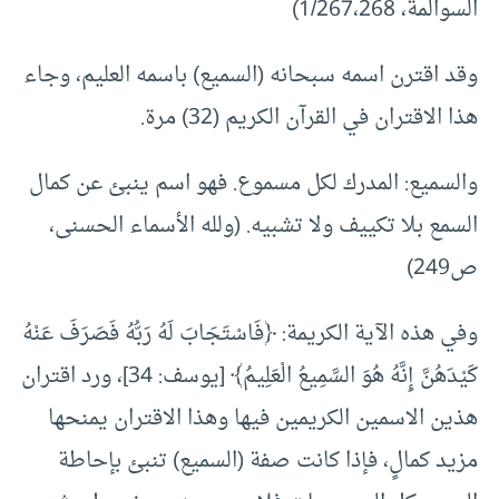
السوالمة، 1/267،268)
وقد اقترن اسمه سبحانه (السميع) باسمه العليم، وجاء
هذا الاقتران في القرآن الكريم (32) مرة.
والسميع: المدرك لكل مسموع. فهو اسم ينبئ عن كمال
السمع بلا تكييف ولا تشبيه. (ولله الأسماء الحسنى،
ص249)
وفي هذه الآية الكريمة: ﴿فَاسْتَجَابَ لَهُ رَبُّهُ فَصَرَفَ عَنْهُ
كَيْدَهُنَّ إِنَّهُ هُوَ السَّمِيعُ الْعَلِيمُ﴾ [يوسف: 34]، ورد اقتران
هذين الاسمين الكريمين فيها وهذا الاقتران يمنحها
مزيد كمالٍ، فإذا كانت صفة (السميع) تنبئ بإحاطة