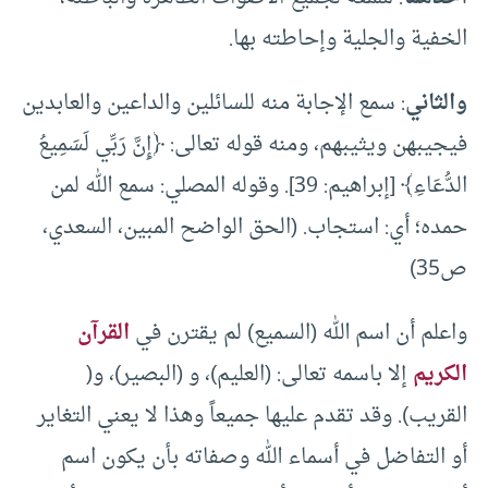
الخفية والجلية وإحاطته بها.
والثاني
: سمع الإجابة منه للسائلين والداعين والعابدين
فيجيبهن ويثيبهم، ومنه قوله تعالى: ﴿إِنَّ رَبِّي لَسَمِيعُ
الدُّعَاءِ﴾ [إبراهيم: 39]. وقوله المصلي: سمع الله لمن
حمده؛ أي: استجاب. (الحق الواضح المبين، السعدي،
ص35)
واعلم أن اسم الله (السميع) لم يقترن في
القرآن
الكريم
إلا باسمه تعالى: (العليم)، و (البصير)، و(
القريب). وقد تقدم عليها جميعاً وهذا لا يعني التغاير
أو التفاضل في أسماء الله وصفاته بأن يكون اسم