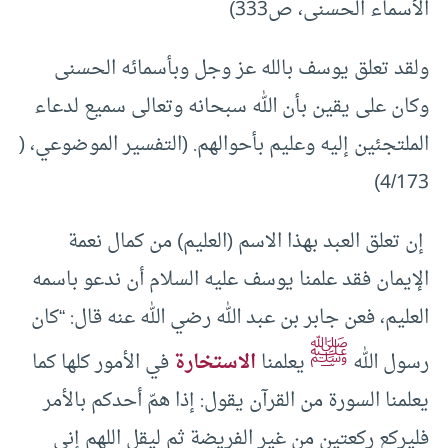
الأسماء الحسنى، ص333)
ولقد تعلق يوسف بالله عز وجل وبأسمائه الحسنى
وكان على يقين بأن الله سبحانه وتعالى سميع لدعاء
الملتجئين إليه وعليم بأحوالهم. (التفسير الموضوعي، (
4/173)
إن تعلق العبد بهذا الاسم (العليم) من كمال نعمة
الإيمان فقد علمنا يوسف عليه السلام أن ندعو باسمه
العليم، فعن جابر بن عبد الله رضي الله عنه قال: “كان
ﷺ
رسول الله
يعلمنا
الاستخارة
في الأمور كلها كما
يعلمنا السورة من القرآن يقول: إذا همّ أحدكم بالأمر
فليركع ركعتين من غير الفريضة ثم ليقل اللهم إني