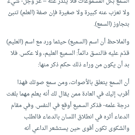
السمع بكل المسموعات فلا يندر عنه – عز وجل- شيء
ولا تعزب عنه كبيرة ولا صغيرة فإن صفة (العلم) تنبئ
بتجاوز (السمع).
والملاحظ أن اسم (السميع) حيثما ورد مع اسم (العليم)
قدّم عليه فالنسق دائماً: السميع العليم، ولا عكس. فلا
بد أن يكون من وراء ذلك حكم ذكر منها:
أن السمع يتعلق بالأصوات، ومن سمع صوتك فهذا
أقرب إليك في العادة ممن يقال لك أنه يعلم مهما بلغت
درجة علمه- فذكر السميع أوقع في النفس. وفي مقام
الدعاء أثره في انطلاق اللسان بالدعاء فالطلب
والشكوى تكون أقوى حين يستشعر الداعي أنه