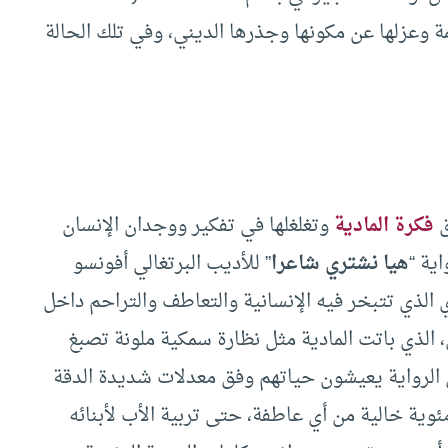
مة وعزلها عن مكونها وجذرها الديني، وفي تلك الحالة
ق
فكرة المادية
وتغلغلها في تفكير ووجدان الإنسان
ية “
هيا نشتري شاعرا
” للأديب البرتغالي أفونسو
جتمع المادي الذي تتبخر فيه الإنسانية والتعاطف والتراحم داخل
الذي باتت المادية مثل نظارة سمكية ملونة تصبغ
طال الرواية يعيشون حياتهم وفق معدلات شديدة الدقة
وية خالية من أي عاطفة، حتى تربية الأب لأبنائه