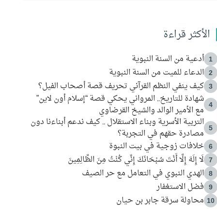
الأكثر قراءة
أدعية من السنة النبوية
1
الدعاء للميت من السنة النبوية
2
كيف ينفي النظم القرآني تحريف قصة أصحاب الفيل؟
3
شهادة للتاريخ.. المرواني يحكي قصة “إسلام أون لاين”
4
مع الأمير الوالد والشيخ القرضاوي
التربية الأسرية وبناء الاستقلال .. كيف ندعم أبناءنا دون
5
مصادرة حقهم في التجربة؟
خلافات زوجية في بيت النبوة
6
لَا إِلَهَ إِلَّا أَنْتَ سُبْحَانَكَ إِنِّي كُنْتُ مِنَ الظَّالِمِينَ
7
الهدي النبوي في التعامل مع حر الصيف
8
فضل الاستغفار
9
محاولة سرقة جابر بن حيان
10