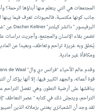
المجتمعات هي التي يتعلم منها أبناؤها الرحمة؟ وأ
جانب كونها مكتسبة، فالحيونات تعرف فيما بينها 
البرفيسور ” 
تضمن بقاء الإنسان والمجتمع، وأجريت دراسات عل
يُخلق وبه غريزة تراحم وتعاطف، وبعيدا عن المادي
ومكافأة غير مادية.
قوة أعماله، والجهد الكبير فيها، إلا أنها يؤكد أن ا
يناقشها على أرضية التطور، وهي تفصل التراحم ع
التراحم، ويتجلى ذلك في كتابه ” عصر التعاطف “
[iii]
لقد وجد أن الشمبانزي يعتني بزملائه الذين أصيبوا