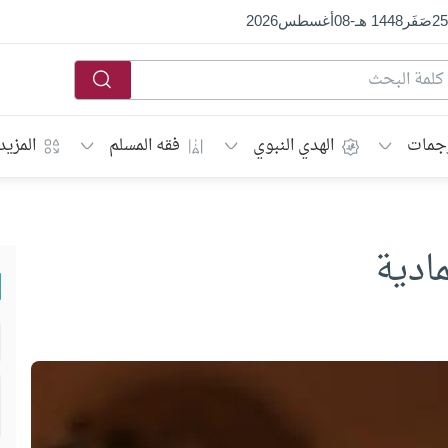
25
صَفَر
1448 هـ
-
08
أغسطس
2026
جمات
الهدي النبوي
فقه المسلم
المزيد
ادية