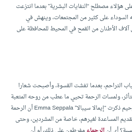
على هؤلاء مصطلح “النفايات البشرية” بعدما انتزعت
ه السوداء على كثير من المجتمعات، وينهش في
 آلاف الأطنان من القمح في المحيط للمحافظة على
ياب التراحم، بعدما تفشت القسوة، وأصبحت شعارا
تأثر، ولمسات الرحمة تحيي ما عطب من روحه المتعبة
المثقلة بالهموم والأعباء، في مقال بعنوان العقل الرحيم ذكرت “إيمالا سيبالا” Emma Seppala أن الرحمة
لتي دفعت أكثر من 26% للتطوع عام 2012 لتقديم المساعدة لغيرهم، خاصة من المشردين، وحتى
سبة؟ أي أن
الرحماء
مفرطون على ذلك، أم أن