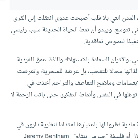
، المدن التي بلا قلب أصبحت عدوى انتقلت إلى القرى
هي تتوسع، ويبدو أن نمط الحياة الحديثة سبب رئيسي
 تنفيذا لنصوص تعاقدية.
ي، واقتران السعادة بالاستهلاك واللذة، عمق الفردية
 لذاتها مجالا للتعجب، بل عرضة للسخرية، وتعرضت
لابتسامات وملامح التعاطف والتراحم أخذت في
توغلها في النفس وأنماط التفكير، حتى باتت الرحمة لا
دية نظروا لها باعتبارها امتدادا لنظرية دارون في
التطور، فالرحمة سلوك قادم من الحيوان، أو من خلال أو فلسفة “جيرمي بنثام” Jeremy Bentham