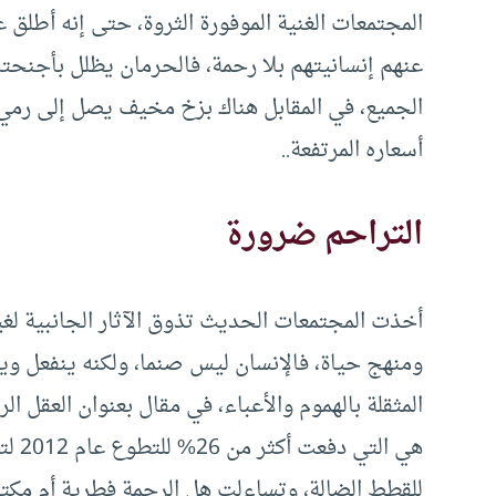
المجتمعات الغنية الموفورة الثروة، حتى إنه أطلق 
عنهم إنسانيتهم بلا رحمة، فالحرمان يظلل بأجنحت
الجميع، في المقابل هناك بزخ مخيف يصل إلى رمي
أسعاره المرتفعة..
التراحم ضرورة
أخذت المجتمعات الحديث تذوق الآثار الجانبية لغ
ومنهج حياة، فالإنسان ليس صنما، ولكنه ينفعل وي
هي ا
للقطط الضالة، وتساءلت هل الرحمة فطرية أم مكت