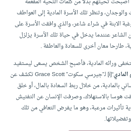
ي أصبحت تحيتهم بدلا من كلمات التحية المفعمة
ت والوجدان، وتنظر تلك الأسرة المادية إلى العواطف
رغبة الابنة في شراء شاعر، والذي وافقت الأسرة على
أن الشاعر عنندما يدخل في حياة تلك الأسرة يزلزل
، طارحا معان أخرى للسعادة والعاطفة .
تتخفى ورائه المادية، فأصبح الشخص يسعى ليستفيد
 المادي
“
[i]
لـ”جيرسي سكوت” Grace Scott تكشف عن
اني بالمادية، من خلال ربط السعادة بالمال، أو خلق
لقت هوسا بالاستهلاك، وصرفت الإنسان عن التفتيش
دية تأثيرات مرعبة، وهو ما يفرض التعافي من تلك
وتفضيلاتها.