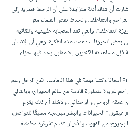
شارت أن هناك أدلة متزايدة على أن الرحمة فطرية إلى
التراحم والتعاطف، وتحدث بعض العلماء مثل
داتشر كيلتنر” Dacher Keltner عن “غريزة التعاطف”، والتي تعد استجابة طبيعية وتلقائية
ى بعض الحيونات دعمت هذه الفكرة، وهي أن الإنسان
ة فإن مساعدته للآخرين بلا مقابل يجد فيها جزاء
وقدم عالم الأحياء “فرانس دي وال” Frans de Waal أبحاثا وكتبا مهمة في هذا الجانب، لكن الرجل رغم
لتراحم غريزة متطورة قادمة من عالم الحيوان، وبالتالي
ن عمقه الروحي والوجداني، ولاشك أن ذلك يقزم
فيقول ” الحيوانات والبشر مبرمجة مسبقًا للتواصل،
 بجروح من الفهود، والأفيال تقدم “قرقرة مطمئنة”