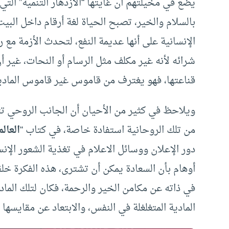
يضع في مخيلتهم أن غايتها “الازدهار التنمية” الت
بالسلام والخير، تصبح الحياة لغة أرقام داخل البي
الإنسانية على أنها عديمة النفع، لتحدث الأزمة مع 
شرائه لأنه غير مكلف مثل الرسام أو النحات، غير 
قناعتها، فهو يغترف من قاموس غير قاموس المادية
ويلاحظ في كثير من الأحيان أن الجانب الروحي 
من تلك الروحانية استفادة خاصة، في كتاب “
العالم
دور الإعلان ووسائل الاعلام في تغذية الشعور الإنس
أوهام بأن السعادة يمكن أن تشترى، هذه الفكرة خ
في ذاته عن مكامن الخير والرحمة، فكان لتلك الما
المادية المتغلغلة في النفس، والابتعاد عن مقايسها 