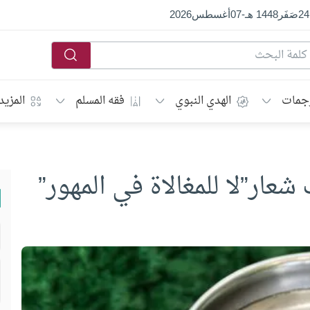
24
صَفَر
1448 هـ
-
07
أغسطس
2026
جمات
الهدي النبوي
فقه المسلم
المزيد
شعار”لا للمغالاة في المهور”