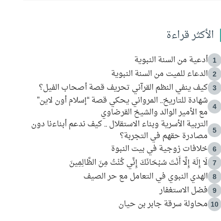
الأكثر قراءة
أدعية من السنة النبوية
1
الدعاء للميت من السنة النبوية
2
كيف ينفي النظم القرآني تحريف قصة أصحاب الفيل؟
3
شهادة للتاريخ.. المرواني يحكي قصة “إسلام أون لاين”
4
مع الأمير الوالد والشيخ القرضاوي
التربية الأسرية وبناء الاستقلال .. كيف ندعم أبناءنا دون
5
مصادرة حقهم في التجربة؟
خلافات زوجية في بيت النبوة
6
لَا إِلَهَ إِلَّا أَنْتَ سُبْحَانَكَ إِنِّي كُنْتُ مِنَ الظَّالِمِينَ
7
الهدي النبوي في التعامل مع حر الصيف
8
فضل الاستغفار
9
محاولة سرقة جابر بن حيان
10