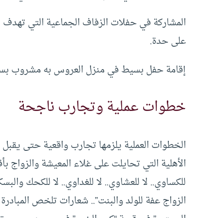
المشاركة في حفلات الزفاف الجماعية التي تهدف 
على حدة.
إقامة حفل بسيط في منزل العروس به مشروب بسي
خطوات عملية وتجارب ناجحة
الخطوات العملية يلزمها تجارب واقعية حتى يقبل ا
الأهلية التي تحايلت على غلاء المعيشة والزواج بأق
للكساوي.. لا للعشاوي.. لا للغداوي.. لا للكحك والبسكو
الزواج عفة للولد والبنت”.. شعارات تلخص المبادرة