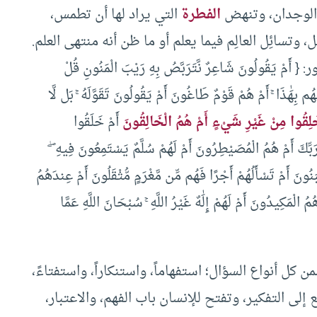
الوجدان، وتنهض
الفطرة
التي يراد لها أن تطمس،
وتسائِل العالِم فيما يعلم أو ما ظن أنه منتهى العلم.
ُولُونَ شَاعِرٌ نَّتَرَبَّصُ بِهِ رَيْبَ الْمَنُونِ قُلْ
هُم بِهَٰذَا ۚ أَمْ هُمْ قَوْمٌ طَاغُونَ أَمْ يَقُولُونَ تَقَوَّلَهُ ۚ بَل لَّا
ُلِقُوا مِنْ غَيْرِ شَيْءٍ أَمْ هُمُ الْخَالِقُونَ
أَمْ خَلَقُوا
ِّكَ أَمْ هُمُ الْمُصَيْطِرُونَ أَمْ لَهُمْ سُلَّمٌ يَسْتَمِعُونَ فِيهِ ۖ
بَنُونَ أَمْ تَسْأَلُهُمْ أَجْرًا فَهُم مِّن مَّغْرَمٍ مُّثْقَلُونَ أَمْ عِندَهُمُ
 الْمَكِيدُونَ أَمْ لَهُمْ إِلَٰهٌ غَيْرُ اللَّهِ ۚ سُبْحَانَ اللَّهِ عَمَّا
 كل أنواع السؤال؛ استفهاماً، واستنكاراً، واستفتاءً،
ع إلى التفكير، وتفتح للإنسان باب الفهم، والاعتبار،