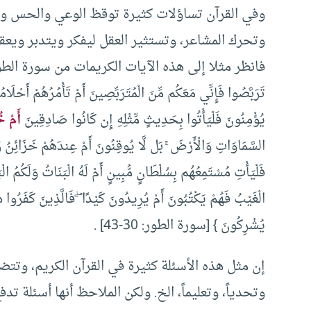
وفي القرآن تساؤلات كثيرة توقظ الوعي والحس و
وتحرك المشاعر، وتستثير العقل ليفكر ويتدبر ويعقل، 
فانظر مثلا إلى هذه الآيات الكريمات من سورة الطور: { أَمْ يَق
تَرَبَّصُوا فَإِنِّي مَعَكُم مِّنَ الْمُتَرَبِّصِينَ أَمْ تَأْمُرُهُمْ أَحْلَامُ
يُؤْمِنُونَ فَلْيَأْتُوا بِحَدِيثٍ مِّثْلِهِ إِن كَانُوا صَادِقِينَ
أَمْ خ
السَّمَاوَاتِ وَالْأَرْضَ ۚ بَل لَّا يُوقِنُونَ أَمْ عِندَهُمْ خَزَائِنُ رَب
فَلْيَأْتِ مُسْتَمِعُهُم بِسُلْطَانٍ مُّبِينٍ أَمْ لَهُ الْبَنَاتُ وَلَكُمُ الْ
الْغَيْبُ فَهُمْ يَكْتُبُونَ أَمْ يُرِيدُونَ كَيْدًا ۖ فَالَّذِينَ كَفَرُوا هُمُ
يُشْرِكُونَ } [سورة الطور: 30-43] .
إن مثل هذه الأسئلة كثيرة في القرآن الكريم، وتتضمن
وتحدياً، وتعليماً، الخ. ولكن الملاحظ أنها أسئلة تدف