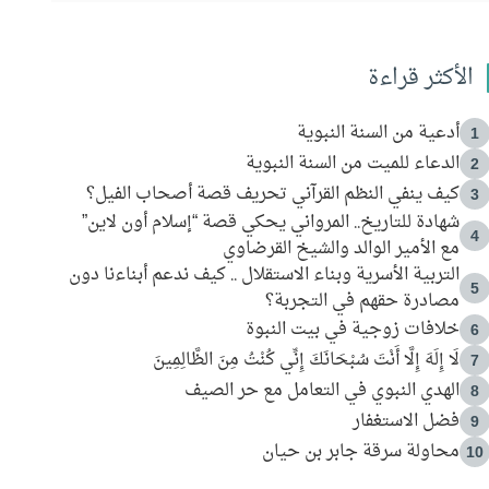
الأكثر قراءة
أدعية من السنة النبوية
1
الدعاء للميت من السنة النبوية
2
كيف ينفي النظم القرآني تحريف قصة أصحاب الفيل؟
3
شهادة للتاريخ.. المرواني يحكي قصة “إسلام أون لاين”
4
مع الأمير الوالد والشيخ القرضاوي
التربية الأسرية وبناء الاستقلال .. كيف ندعم أبناءنا دون
5
مصادرة حقهم في التجربة؟
خلافات زوجية في بيت النبوة
6
لَا إِلَهَ إِلَّا أَنْتَ سُبْحَانَكَ إِنِّي كُنْتُ مِنَ الظَّالِمِينَ
7
الهدي النبوي في التعامل مع حر الصيف
8
فضل الاستغفار
9
محاولة سرقة جابر بن حيان
10