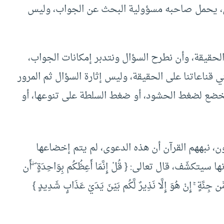
ن، يحمل صاحبه مسؤولية البحث عن الجواب، وليس
 الحقيقة، وأن نطرح السؤال ونتدبر إمكانات الجواب،
 قناعاتنا على الحقيقة، وليس إثارة السؤال ثم المرور
 نخضع لضغط الحشود، أو ضغط السلطة على تنوعها، أو
ن، نبههم القرآن أن هذه الدعوى، لم يتم إخضاعها
ف، قال تعالى: { قُلْ إِنَّمَا أَعِظُكُم بِوَاحِدَةٍ ۖ أَن
مِّن جِنَّةٍ ۚ إِنْ هُوَ إِلَّا نَذِيرٌ لَّكُم بَيْنَ يَدَيْ عَذَابٍ شَدِيدٍ }