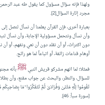
ولهذا فإنه سؤال مسؤول كما يقول طه عبد الرحم
مجرد إثارة السؤال[2].
بعبارة أخرى، فإن القرآن يعلمنا أن نسأل لنصل إلى
وأن نسأل ونتحمل مسؤولية الإجابة، وأن نسأل لنبني
دون اكتراث، أو أن نقلد دون أن نعي ونفهم، أو أن
أوهام قناعات زائفة، أو اتباعاً لما هو رائج.
ﷺ
فمثلا؛ لما اتهم مشركو قريش النبي
بأنه مجنو
للسؤال، والنظر، والبحث عن جواب مقنع، وأن بطلانها سيتكشّ
تَقُومُوا لِلَّهِ مَثْنَىٰ وَفُرَادَىٰ ثُمَّ تَتَفَكَّرُوا ۚ مَا بِصَاحِبِكُم 
[سورة سبأ: 46].