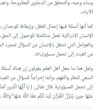
وبناء وعيه، والتحقق من الدعاوى المطروحة، وتعبر
الآيات.
كما أنها أسئلة فيها إعمال للعقل، وإيقاظ للوجدا
الإنسان الادراكية تعمل متكاملة للوصول إلى الحق
والعوامل التي تنتقل بالإنسان من السؤال لمجرد ال
من العبث إلى تحمل مسؤولياته.
ولعل هذا ما جعل أهل العلم يقولون إن هناك أسئلة 
السعي للنظر والفهم، وإنما إخراجاً للسؤال من الع
إلى تحمل المسؤولية. قال تعالى: { يَا أَيُّهَا الَّذِينَ آمَنُوا لَا ت
عَنْهَا حِينَ يُنَزَّلُ الْقُرْآنُ تُبْدَ لَكُمْ عَفَا اللَّهُ عَنْهَا ۗ وَاللَ