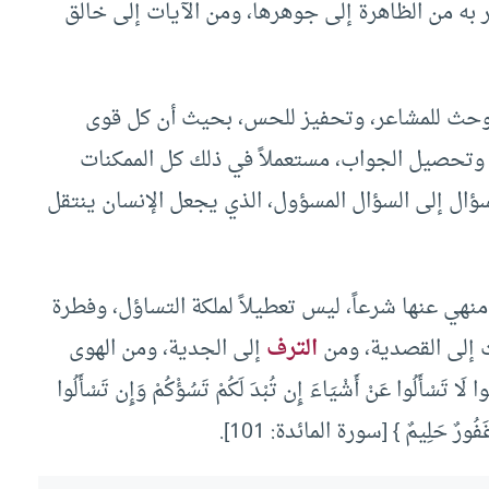
 به من الظاهرة إلى جوهرها، ومن الآيات إلى خالق
ن، وحث للمشاعر، وتحفيز للحس، بحيث أن كل قوى
، وتحصيل الجواب، مستعملاً في ذلك كل الممكنات
سؤال إلى السؤال المسؤول، الذي يجعل الإنسان ينتقل
منهي عنها شرعاً، ليس تعطيلاً لملكة التساؤل، وفطرة
بث إلى القصدية، ومن
الترف
إلى الجدية، ومن الهوى
َسْأَلُوا عَنْ أَشْيَاءَ إِن تُبْدَ لَكُمْ تَسُؤْكُمْ وَإِن تَسْأَلُوا
ّهُ غَفُورٌ حَلِيمٌ } [سورة المائدة: 101].