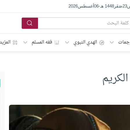
س
23
صَفَر
1448 هـ
-
06
أغسطس
2026
جمات
الهدي النبوي
فقه المسلم
المزيد
الكريم