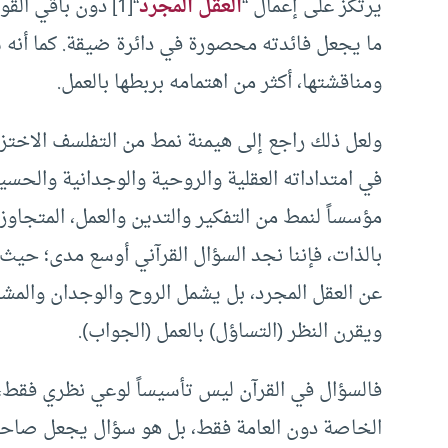
يرتكز على إعمال “
العقل المجرد
“[1] دون باقي ال
ما يجعل فائدته محصورة في دائرة ضيقة. كما أنه سؤا
ومناقشتها، أكثر من اهتمامه بربطها بالعمل.
ولعل ذلك راجع إلى هيمنة نمط من التفلسف الاختزا
في امتداداته العقلية والروحية والوجدانية والحسية. 
مؤسساً لنمط من التفكير والتدين والعمل، المتجاوز
بالذات، فإننا نجد السؤال القرآني أوسع مدى؛ حيث
عن العقل المجرد، بل يشمل الروح والوجدان والمشا
ويقرن النظر (التساؤل) بالعمل (الجواب).
فالسؤال في القرآن ليس تأسيساً لوعي نظري فقط، و
الخاصة دون العامة فقط، بل هو سؤال يجعل صاحبه ي