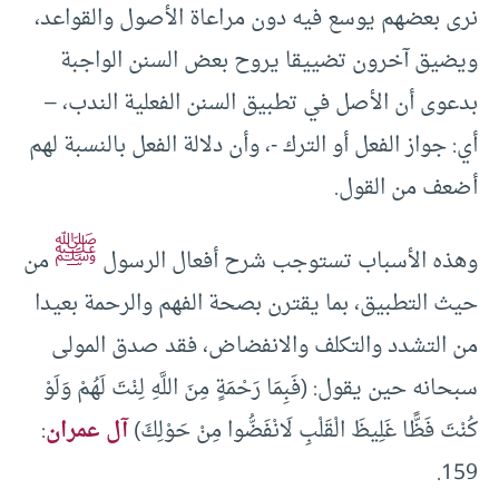
نرى بعضهم يوسع فيه دون مراعاة الأصول والقواعد،
ويضيق آخرون تضييقا يروح بعض السنن الواجبة
بدعوى أن الأصل في تطبيق السنن الفعلية الندب، –
أي: جواز الفعل أو الترك -، وأن دلالة الفعل بالنسبة لهم
أضعف من القول.
ﷺ
وهذه الأسباب تستوجب شرح أفعال الرسول
من
حيث التطبيق، بما يقترن بصحة الفهم والرحمة بعيدا
من التشدد والتكلف والانفضاض، فقد صدق المولى
سبحانه حين يقول: (فَبِمَا رَحْمَةٍ مِنَ اللَّهِ لِنْتَ لَهُمْ وَلَوْ
كُنْتَ فَظًّا غَلِيظَ الْقَلْبِ لَانْفَضُّوا مِنْ حَوْلِكَ)
آل عمران
:
159.