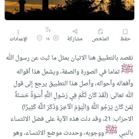
زيادة حجم الخط
تقليل حجم الخط
حفظ
الملخص
مشاركة
الإعدادات
16
نقصد بالتطبيق هنا الاتيان بمثل ما ثبت عن رسول الله
ﷺ
تماما في الصورة والصفة، ويشمل هذا أقواله
وأفعاله وأحواله، وأصل هذا التطبيق يرجع إلى قول
الله تعالى: (لَقَدْ كَانَ لَكُمْ فِي رَسُولِ اللَّهِ أُسْوَةٌ حَسَنَةٌ
لِمَنْ كَانَ يَرْجُو اللَّهَ وَالْيَوْمَ الْآخِرَ وَذَكَرَ اللَّهَ كَثِيرًا)
الاحزاب: 21، وقد دلت هذه الآية على فضل الائتساء
ﷺ
بالنبي
ووجوبه، وحددت موضع الائتساء، وهو