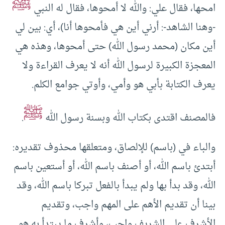
ﷺ
امحها، فقال علي: والله لا أمحوها، فقال له النبي
-وهنا الشاهد-: أرني أين هي فأمحوها أنا)، أي: بين لي
أين مكان (محمد رسول الله) حتى أمحوها، وهذه هي
المعجزة الكبيرة لرسول الله أنه لا يعرف القراءة ولا
يعرف الكتابة بأبي هو وأمي، وأوتي جوامع الكلم.
ﷺ
فالمصنف اقتدى بكتاب الله وبسنة رسول الله
.
والباء في (باسم) للإلصاق، ومتعلقها محذوف تقديره:
أبتدئ باسم الله، أو أصنف باسم الله، أو أستعين باسم
الله، وقد بدأ بها ولم يبدأ بالفعل تبركا باسم الله، وقد
بينا أن تقديم الأهم على المهم واجب، وتقديم
الأشرف على الشريف واجب، وأشرف ما يبتدأ به هو