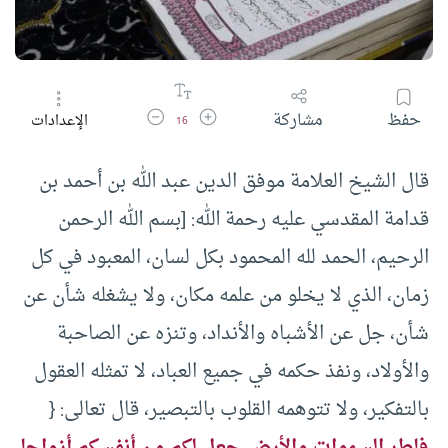
زيادة حجم الخط
تقليل حجم الخط
حفظ
مشاركة
الإعدادات
16
قال الشيخ العلامة موفق الدين عبد الله بن أحمد بن
قدامة المقدسي عليه رحمة الله: [بسم الله الرحمن
الرحيم، الحمد لله المحمود بكل لسان، المعبود في كل
زمان، الذي لا يخلو من علمه مكان، ولا يشغله شأن عن
شأن، جل عن الأشباه والأنداد، وتنزه عن الصاحبة
والأولاد، ونفذ حكمه في جميع العباد، لا تمثله العقول
بالتفكير، ولا تتوهمه القلوب بالتبصير، قال تعالى: {