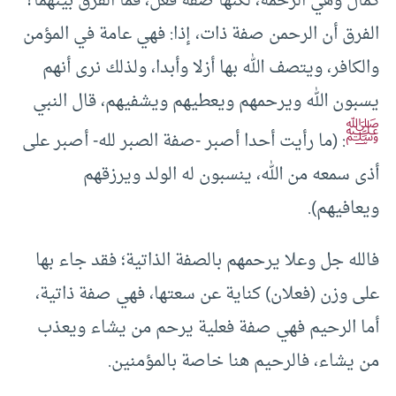
كمال وهي الرحمة، لكنها صفة فعل، فما الفرق بينهما؟
الفرق أن الرحمن صفة ذات، إذا: فهي عامة في المؤمن
والكافر، ويتصف الله بها أزلا وأبدا، ولذلك نرى أنهم
يسبون الله ويرحمهم ويعطيهم ويشفيهم، قال النبي
ﷺ
: (ما رأيت أحدا أصبر -صفة الصبر لله- أصبر على
أذى سمعه من الله، ينسبون له الولد ويرزقهم
ويعافيهم).
فالله جل وعلا يرحمهم بالصفة الذاتية؛ فقد جاء بها
على وزن (فعلان) كناية عن سعتها، فهي صفة ذاتية،
أما الرحيم فهي صفة فعلية يرحم من يشاء ويعذب
من يشاء، فالرحيم هنا خاصة بالمؤمنين.