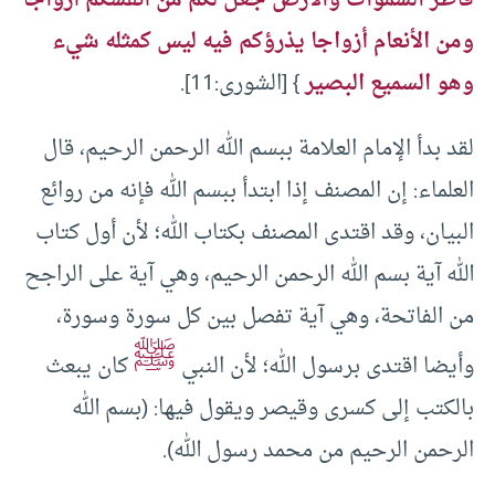
فاطر السموات والأرض جعل لكم من أنفسكم أزواجا
ومن الأنعام أزواجا يذرؤكم فيه ليس كمثله شيء
وهو السميع البصير
} [الشورى:11].
لقد بدأ الإمام العلامة ببسم الله الرحمن الرحيم، قال
العلماء: إن المصنف إذا ابتدأ ببسم الله فإنه من روائع
البيان، وقد اقتدى المصنف بكتاب الله؛ لأن أول كتاب
الله آية بسم الله الرحمن الرحيم، وهي آية على الراجح
من الفاتحة، وهي آية تفصل بين كل سورة وسورة،
ﷺ
وأيضا اقتدى برسول الله؛ لأن النبي
كان يبعث
بالكتب إلى كسرى وقيصر ويقول فيها: (بسم الله
الرحمن الرحيم من محمد رسول الله).