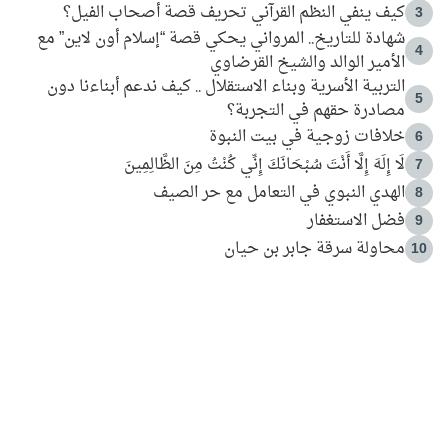
كيف ينفي النظم القرآني تحريف قصة أصحاب الفيل؟
3
شهادة للتاريخ.. المرواني يحكي قصة “إسلام أون لاين” مع
4
الأمير الوالد والشيخ القرضاوي
التربية الأسرية وبناء الاستقلال .. كيف ندعم أبناءنا دون
5
مصادرة حقهم في التجربة؟
خلافات زوجية في بيت النبوة
6
لَا إِلَهَ إِلَّا أَنْتَ سُبْحَانَكَ إِنِّي كُنْتُ مِنَ الظَّالِمِينَ
7
الهدي النبوي في التعامل مع حر الصيف
8
فضل الاستغفار
9
محاولة سرقة جابر بن حيان
10