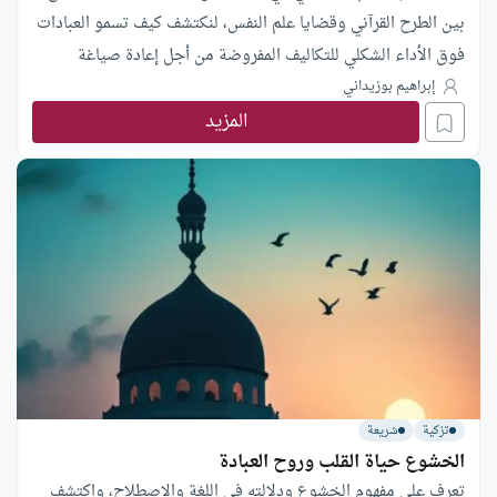
بين الطرح القرآني وقضايا علم النفس، لنكتشف كيف تسمو العبادات
فوق الأداء الشكلي للتكاليف المفروضة من أجل إعادة صياغة
الإنسان فكريا وعاطفيا وسلوكيا بمعزل عن الحتمية المادية
إبراهيم بوزيداني
المزيد
تزكية
شريعة
الخشوع حياة القلب وروح العبادة
تعرف على مفهوم الخشوع ودلالته في اللغة والاصطلاح، واكتشف