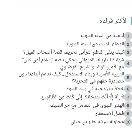
الأكثر قراءة
أدعية من السنة النبوية
1
الدعاء للميت من السنة النبوية
2
كيف ينفي النظم القرآني تحريف قصة أصحاب الفيل؟
3
شهادة للتاريخ.. المرواني يحكي قصة “إسلام أون لاين”
4
مع الأمير الوالد والشيخ القرضاوي
التربية الأسرية وبناء الاستقلال .. كيف ندعم أبناءنا دون
5
مصادرة حقهم في التجربة؟
خلافات زوجية في بيت النبوة
6
لَا إِلَهَ إِلَّا أَنْتَ سُبْحَانَكَ إِنِّي كُنْتُ مِنَ الظَّالِمِينَ
7
الهدي النبوي في التعامل مع حر الصيف
8
فضل الاستغفار
9
محاولة سرقة جابر بن حيان
10