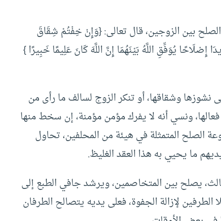
ح بين الزوجين، قال تعالى: {وَإِنْ خِفْتُمْ شِقَاقَ
دَا إِصْلَاحًا يُوَفِّقِ اللَّهُ بَيْنَهُمَا إِنَّ اللَّهَ كَانَ عَلِيمًا خَبِيرًا }
نشوزها وشقاقها، أو تنكر الزوج لسالف ما رأى من
فعالها، ونسي أنه لا يفرك مؤمن مؤمنة، إن سخط منها
ة الصلح المتمثلة في هيئة من المحلفين، تحاول
يهم ما يحيي به هذا العقد الغليظ.
ثالث، يصلح بين المتخاصمين، ويرشد جافي الطبع إلى
الطرفين لإزالة الجفوة، فعلى يديه يتصالح الطرفان
ا في بعض الأوقات.