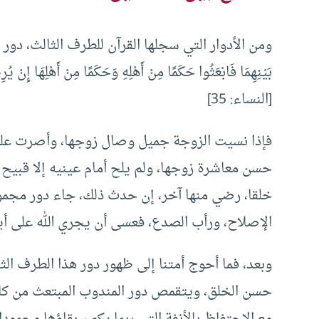
ومن الأدوار التي سجلها القرآن للطرف الثالث، دور الصل
بَيْنِهِمَا فَابْعَثُوا حَكَمًا مِنْ أَهْلِهِ وَحَكَمًا مِنْ أَهْلِهَا إِنْ يُرِي
[النساء: 35]
فإذا نسيت الزوجة جميل وصال زوجها، وأصرت على 
حسن معاشرة زوجها، ولم يلح أمام عينيه إلا قبيح 
خلقا، رضي منها آخر، إن حدث ذلك، جاء دور مجموع
الإصلاح، ورأب الصدع، فعسى أن يجري الله على أيد
وبعد، فما أحوج أمتنا إلى ظهور دور هذا الطرف ال
حسن الخلق، ويتقمص دور المندوب المبتعث من كلا 
مع الاحتفاظ بالأنفة التي ربما يكون بقاؤها محمود