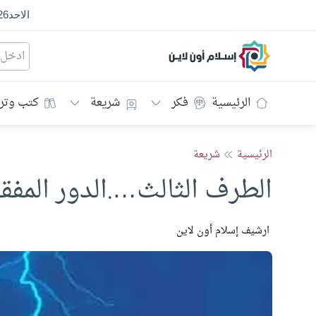
الاحد
26
إسلام أون لاين
الرئيسية
فكر
شريعة
كتب وتر
الرئيسية
شريعة
الطرف الثالث….الدور المفق
ارشيف إسلام أون لاين