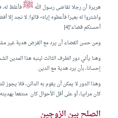
ﷺ
هريرة أن رجلا تقاضى رسول الله
فأغلظ له، ف
واشتروا له بعيرا فأعطوه إياه» قالوا: لا نجد إلا أ
أحسنكم قضاء”
[4]
ومن حسن القضاء أن يرد مع القرض هدية غير مش
وهنا يأتي دور الطرف الثالث لينبه هذا المدين ال
إحسانا، بأن يرد هدية مع الدين.
وهذا الدور لا يمكن أن يقوم به الدائن، فلا يجوز ل
كان مرابيا، أو على أقل الأحوال كان منتفعا بهديته 
الصلح بين الزوجين