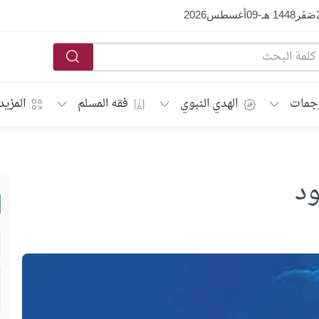
صَفَر
1448 هـ
-
09
أغسطس
2026
جمات
الهدي النبوي
فقه المسلم
المزيد
ود