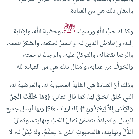
وأمثال ذلك هي من العبادة.
ﷺ
وكذلك حبُّ اللهِ ورسوله
، وخشية الله، والإنابة
إليه، وإخلاصُ الدين له، والصبرُ لحكمه، والشكرُ لنعمه،
والرضا بقضائه، والتوكلُ عليه، والرجاءُ لرحمته،
والخوفُ من عذابه، وأمثال ذلك هي من العبادة لله.
وذلك أنَّ العبادةَ هي الغايةُ المحبوبةُ له، والمرضيةُ له،
التي خَلقَ الخلقَ لها، كما قال تعالى:
{وَمَا خَلَقْتُ الْجِنَّ
وَالإِنْسَ إِلاَّ لِيَعْبُدُونِ *}
[الذاريات :56] وبها أرسل جميع
الرسل. والعبادةُ تتضمّنُ كمالَ الحُبِّ ونهايته، وكمالَ
الذُّلِّ ونهايته، فالمحبوبُ الذي لا يعظَّمُ، ولا يُذَلُّ له، لا