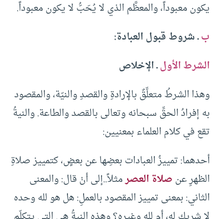
يكون معبوداً، والمعظَّم الذي لا يُحَبُّ لا يكون معبوداً.
ب
ـ شروط قبول العبادة:
الشرط الأول
ـ الإخلاص
وهذا الشرطُ متعلِّقٌ بالإرادةِ والقصدِ والنيّة، والمقصود
به إفرادُ الحقِّ سبحانه وتعالى بالقصد والطاعة. والنيةُ
تقع في كلام العلماء بمعنيين:
أحدهما: تمييزُ العبادات بعضِها عن بعضٍ، كتمييز صلاةِ
الظهرِ عن
صلاة العصر
مثلاً..إلى أنْ قال: والمعنى
الثاني: بمعنى تمييز المقصود بالعملِ: هل هو لله وحده
لا شريك له، أم لله وغيره؟ وهذه النيةُ هي التي يتكلّم