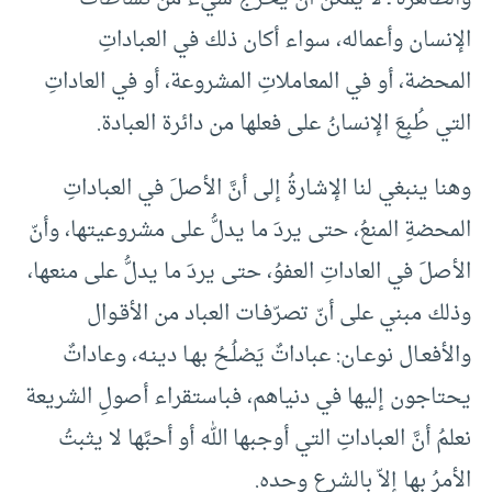
الإنسان وأعماله، سواء أكان ذلك في العباداتِ
المحضة، أو في المعاملاتِ المشروعة، أو في العاداتِ
التي طُبِعَ الإنسانُ على فعلها من دائرة العبادة.
وهنا ينبغي لنا الإشارةُ إلى أنَّ الأصلَ في العباداتِ
المحضةِ المنعُ، حتى يردَ ما يدلُّ على مشروعيتها، وأنّ
الأصلَ في العاداتِ العفوُ، حتى يردَ ما يدلُّ على منعها،
وذلك مبني على أنّ تصرّفـات العباد من الأقـوال
والأفعـال نوعـان: عباداتٌ يَصْلُـحُ بهـا دينـه، وعاداتٌ
يحتاجون إليها في دنياهم، فباستقراء أصولِ الشريعة
نعلمُ أنَّ العباداتِ التي أوجبها الله أو أحبَّها لا يثبتُ
الأمرُ بها إلاّ بالشرع وحده.