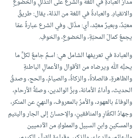
مدارُ العبادةِ في اللغة والشرع على التذلّلِ والخضوعِ
والانقيادِ. والعبادةُ في اللغة من الذلة، يقال: طريقٌ
معبّدٌ، وبعيرٌ معبَّد، أي: مذّلل. وفي الشرع عبارةٌ عمّا
يجمعُ كمالَ المحبّةِ، والخضوعِ، والخوفِ.
والعبادة في تعريفها الشامل هي: اسمٌ جامعٌ لكلِّ ما
يحبُّه الله ويرضاه من الأقوال والأعمالِ الباطنةِ
والظاهرةِ، فالصلاةُ، والزكاةُ، والصيامُ، والحج، وصدقُ
الحديث، وأداءُ الأمانة، وبرُّ الوالدين، وصلةُ الأرحام،
والوفاءُ بالعهود، والأمرُ بالمعروف، والنهيُ عن المنكر،
وجهادُ الكفّارِ والمنافقينِ، والإحسانُ إلى الجار واليتيمِ
والمسكينِ وابنِ السبيل والمملوكِ من الآدميين
والبهائمِ، والدعاءِ، والذكرِ، وقراءةِ القرآن الكريم،