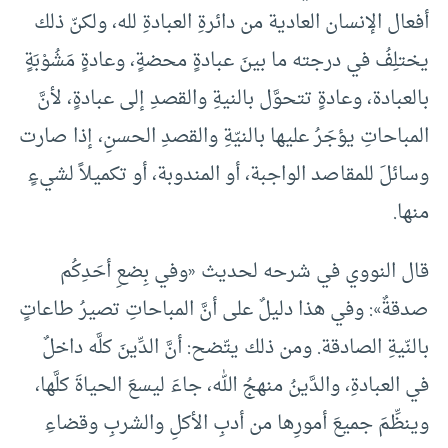
أفعال الإنسان العادية من دائرةِ العبادةِ لله، ولكنّ ذلك
يختلِفُ في درجته ما بينَ عبادةٍ محضةٍ، وعادةٍ مَشُوْبَةٍ
بالعبادة، وعادةٍ تتحوَّل بالنيةِ والقصدِ إلى عبادةٍ، لأنَّ
المباحاتِ يؤجَرُ عليها بالنيّةِ والقصدِ الحسنِ، إذا صارت
وسائلَ للمقاصد الواجبة، أو المندوبة، أو تكميلاً لشيءٍ
منها.
قال النووي في شرحه لحديث «وفي بِضعِ أحَدِكُم
صدقةٌ»: وفي هذا دليلٌ على أنَّ المباحاتِ تصيرُ طاعاتٍ
بالنّيةِ الصادقة. ومن ذلك يتّضح: أنَّ الدِّينَ كلَّه داخلٌ
في العبادةِ، والدَّينُ منهجُ الله، جاءَ ليسعَ الحياةَ كلَّها،
وينظِّمَ جميعَ أمورِها من أدبِ الأكلِ والشربِ وقضاءِ