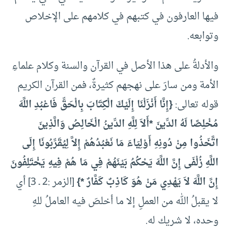
فيها العارفون في كتبهم في كلامهم على الإخلاص
وتوابعه.
والأدلةُ على هذا الأصل في القرآن والسنة وكلام علماءِ
الأمة ومن سارَ على نهجهم كثيرةٌ، فمن القرآن الكريم
قوله تعالى:
{إِنَّا أَنْزَلْنَا إِلَيْكَ الْكِتَابَ بِالْحَقِّ فَاعْبُدِ اللَّهَ
مُخْلِصًا لَهُ الدِّينَ *أَلاَ لِلَّهِ الدِّينُ الْخَالِصُ وَالَّذِينَ
اتَّخَذُوا مِنْ دُونِهِ أَوْلِيَاءَ مَا نَعْبُدُهُمْ إِلاَّ لِيُقَرِّبُونَا إِلَى
اللَّهِ زُلْفَى إِنَّ اللَّهَ يَحْكُمُ بَيْنَهُمْ فِي مَا هُمْ فِيهِ يَخْتَلِفُونَ
إِنَّ اللَّهَ لاَ يَهْدِي مَنْ هُوَ كَاذِبٌ كَفَّارٌ *}
[الزمر :2 ـ 3] أي
لا يقبلُ الله من العملِ إلا ما أخلصَ فيه العاملُ للهِ
وحده، لا شريك له.