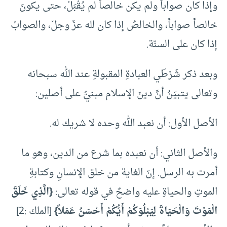
وإذا كان صواباً ولم يكن خالصاً لم يُقْبَلْ، حتى يكونَ
خالصاً صواباً، والخالصُ إذا كان لله عزّ وجلّ، والصوابُ
إذا كان على السنّة.
وبعد ذكر شَرْطَي العبادةِ المقبولةِ عند الله سبحانه
وتعالى يتبيّنُ أنَّ دينَ الإسلام مبنيٌّ على أصلين:
الأصل الأول: أن نعبد الله وحده لا شريك له.
والأصل الثاني: أن نعبده بما شرع من الدين، وهو ما
أمرت به الرسل. إنّ الغاية من خلق الإنسانِ وكتابةِ
الموتِ والحياةِ عليه واضحٌ في قوله تعالى:
{الَّذِي خَلَقَ
الْمَوْتَ وَالْحَيَاةَ لِيَبْلُوَكُمْ أَيُّكُمْ أَحْسَنُ عَمَلاً}
[الملك :2]