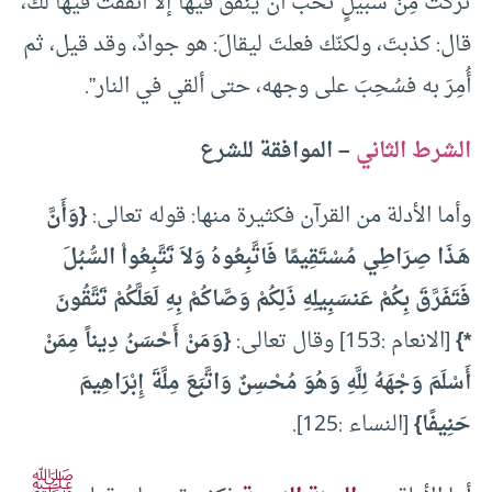
تركتُ مِنْ سبيلٍ تحبُّ أن ينفقَ فيها إلا أنفقتُ فيها لك،
قال: كذبتَ، ولكنّك فعلتَ ليقالَ: هو جوادٌ، وقد قيل، ثم
أُمِرَ به فسُحِبَ على وجهه، حتى ألقي في النار”.
الشرط الثاني
– الموافقة للشرع
وأما الأدلة من القرآن فكثيرة منها: قوله تعالى:
{وَأَنَّ
هَـذَا صِرَاطِي مُسْتَقِيمًا فَاتَّبِعُوهُ وَلاَ تَتَّبِعُواْ السُّبُلَ
فَتَفَرَّقَ بِكُمْ عَنسَبِيلِهِ ذَلِكُمْ وَصَّاكُمْ بِهِ لَعَلَّكُمْ تَتَّقُونَ
*}
[الانعام :153] وقال تعالى:
{وَمَنْ أَحْسَنُ دِيناً مِمَنْ
أَسْلَمَ وَجْهَهُ لِلَّهِ وَهُوَ مُحْسِنٌ وَاتَّبَعَ مِلَّةَ إِبْرَاهِيمَ
حَنِيفًا}
[النساء :125].
ﷺ