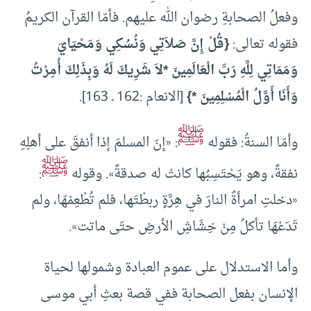
وفعلُ الصحابةِ رضوان الله عليهم. فأمّا القرآن الكريمُ
فقوله تعالى:
{قُلْ إِنَّ صَلاَتِي وَنُسُكِي وَمَحْيَايَ
وَمَمَاتِي لِلَّهِ رَبِّ الْعَالَمِينَ *لاَ شَرِيكَ لَهُ وَبِذَلِكَ أُمِرْتُ
وَأَنَا أَوَّلُ الْمُسْلِمِينَ *}
[الانعام :162 ـ 163].
ﷺ
وأمّا السنةُ: فقوله
: «إنّ المسلمَ إذا أنفقَ على أهلِهِ
ﷺ
نفقةً، وهو يَحْتَسِبُها كانتْ له صدقةً». وقوله
:
«دخلتِ امرأةٌ النارَ في هِرَّةٍ ربطْتَها، فلم تُطْعِمْهَا، ولم
تَدَعْهَا تأكلُ مِنْ خِشَاشِ الأرضِ حتّى ماتت».
وأما الاستدلال على عموم العبادة وشمولها لحياة
الإنسان بفعل الصحابة ففي قصة بعثِ أبي موسى