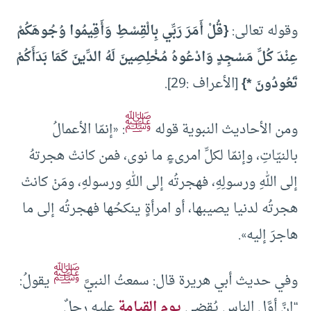
وقوله تعالى:
{قُلْ أَمَرَ رَبِّي بِالْقِسْطِ وَأَقِيمُوا وُجُوهَكُمْ
عِنْدَ كُلِّ مَسْجِدٍ وَادْعُوهُ مُخْلِصِينَ لَهُ الدِّينَ كَمَا بَدَأَكُمْ
تَعُودُونَ *}
[الأعراف :29].
ﷺ
ومن الأحاديث النبوية قوله
: «إنمّا الأعمالُ
بالنيّاتِ، وإنمّا لكلِّ امرىءٍ ما نوى، فمن كانتْ هجرتهُ
إلى اللهِ ورسولِهِ، فهجرتُه إلى اللهِ ورسولهِ، ومَنْ كانتْ
هجرتُه لدنيا يصيبها، أو امرأةٍ ينكحُها فهجرتُه إلى ما
هاجرَ إليه».
ﷺ
وفي حديث أبي هريرة قال: سمعتُ النبيَّ
يقولُ:
“إنَّ أوَّل الناسِ يُقضى
يوم القيامة
عليه رجلٌ