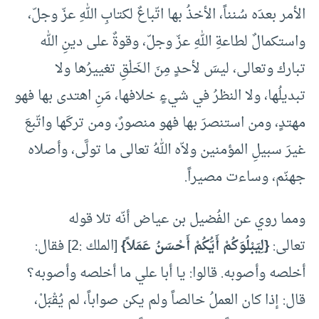
الأمر بعدَه سُنناً، الأخذُ بها اتّباعٌ لكتابِ اللهِ عزّ وجلّ،
واستكمالٌ لطاعةِ اللهِ عزّ وجلّ، وقوةٌ على دينِ الله
تبارك وتعالى، ليسَ لأحدٍ مِنَ الخَلْقِ تغييرُها ولا
تبديلُها، ولا النظرُ في شيءٍ خلافها، مَنِ اهتدى بها فهو
مهتدٍ، ومن استنصرَ بها فهو منصورٌ، ومن تركَها واتّبعَ
غيرَ سبيلِ المؤمنين ولاّه اللهُ تعالى ما تولَّى، وأصلاه
جهنّم، وساءت مصيراً.
ومما روي عن الفُضيل بن عياض أنّه تلا قوله
تعالى:
{لِيَبْلُوَكُمْ أَيُّكُمْ أَحْسَنُ عَمَلاً}
[الملك :2] فقال:
أخلصه وأصوبه. قالوا: يا أبا علي ما أخلصه وأصوبه؟
قال: إذا كان العملُ خالصاً ولم يكن صواباً، لم يُقْبَلْ،