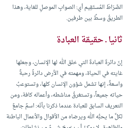
الصِّرَاطَ المُستَقِيم أي: الصوابِ الموصلِ للغاية، وهذا
الطريقُ وسطٌ بين طرفين.
ثانيا ـ حقيقة العبادة
إنّ دائرةَ العبادةَ التي خلق الله لها الإنسان، وجعلها
غايته في الحياة، ومهمته في الأرض دائرةٌ رحبةٌ
واسعةٌ، إنها تشمل شؤون الإنسان كلها، وتستوعبُ
حياته جميعاً، وتستغرقُ مناشطه، وأعماله كافة، ومن
التعريف السابق للعبادة عندما ذكرنا بأنّه: اسمٌ جامعٌ
لكلِّ ما يحبُّه الله ويرضاه من الأقوال والأعمال الباطنة
والظاهرة ـ لا يمكنُ أن يخرجَ شيءٌ من نشاطات