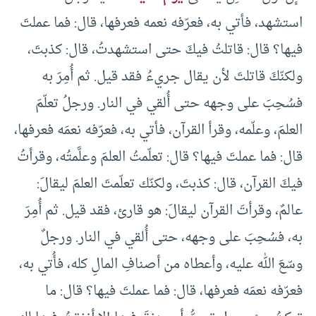
استشهد، فأتي به، فعرّفه نعمه فعرفها، قال: فما عملتَ
فيها؟ قال: قاتلتُ فيكَ حتى استشهدتُ، قال: كذبتَ،
ولكنّكَ قاتلتَ لأن يقال جريءُ فقد قيل. ثم أُمِرَ به
فسُحِبَ على وجهه حتى أُلقي في النار. ورجلُ تعلّمَ
العلمَ، وعلّمه، وقرأ القرآن، فأتي به، فعرّفه نعمَه فعرفها،
قال: فما عملتَ فيها؟ قال: تعلّمتُ العلمَ وعلَّمتُه، وقرأتُ
فيكَ القرآن، قال: كذبتَ، ولكنّك تعلّمتَ العلمَ ليقالَ:
عالمٌ، وقرأتَ القرآن ليقالَ: هو قارئ، فقد قيل. ثم أُمِرَ
به، فسُحِبَ على وجهه، حتى أُلقي في النار. ورجلٌ
وسّعَ الله عليه، وأعطاه من أصنافِ المالِ كله، فأُتي به،
فعرّفه نعمَه فعرفها، قال: فما عملتَ فيها؟ قال: ما