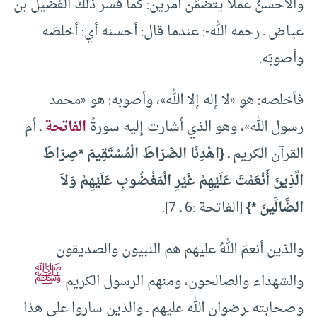
والأحسنُ عملاً يتضمّن أمرين: كما فسر ذلك الفضيل بن
عياض ـ رحمه الله-: عندما قال: أحسنه أي: أخلصَه
وأصوبَه.
فأخلصه: هو «لا إله إلا الله»، وأصوبه: هو «محمد
رسول الله»، وهو الذي أشارت إليه سورةُ
الفاتحة
ـ أم
القرآن الكريم ـ
{اهْدِنَا الصِّرَاطَ الْمُسْتَقِيمَ *صِرَاطَ
الَّذِينَ أَنْعَمْتَ عَلَيْهِمْ غَيْرِ الْمَغْضُوبِ عَلَيْهِمْ وَلاَ
الضَّالِّينَ *}
[الفاتحة :6 ـ 7].
والذين أنعمَ اللهُ عليهم هم النبيون والصديقون
ﷺ
والشهداء والصالحون، ومنهم الرسول الكريم
وصحابته ـرضوان الله عليهم ـ والذين ساروا على هذا