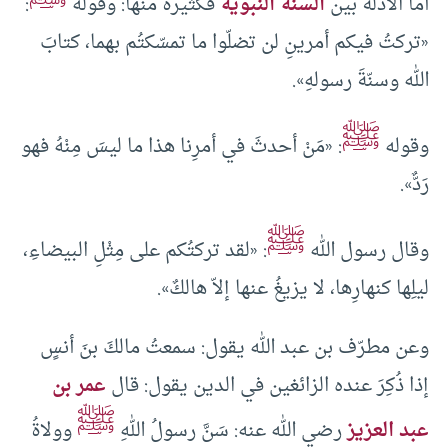
أما الأدلة بين
السنة النبوية
فكثيرة منها: وقوله
:
«تركتُ فيكم أمرينِ لن تضلّوا ما تمسّكتُم بهما، كتابَ
الله وسنّةَ رسولهِ».
ﷺ
وقوله
: «مَنْ أحدثَ في أمرِنا هذا ما ليسَ مِنْهُ فهو
رَدٌّ».
ﷺ
وقال رسول الله
: «لقد تركتُكم على مِثْلِ البيضاءِ،
ليلِها كنهارِها، لا يزيغُ عنها إلاّ هالكٌ».
وعن مطرّف بن عبد الله يقول: سمعتُ مالكَ بنَ أنسٍ
إذا ذُكِرَ عنده الزائغين في الدين يقول: قال
عمر بن
ﷺ
عبد العزيز
رضي الله عنه: سَنَّ رسولُ اللهِ
وولاةُ