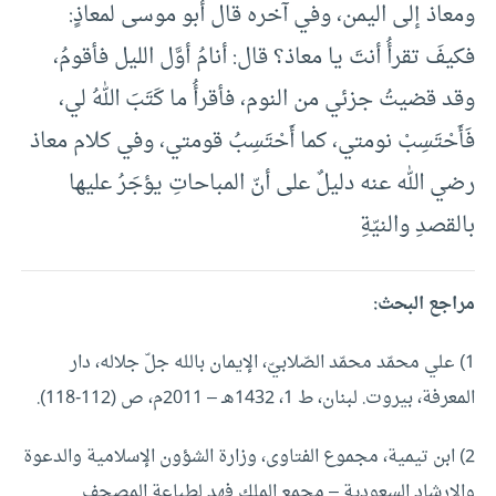
ومعاذ إلى اليمن، وفي آخره قال أبو موسى لمعاذٍ:
فكيفَ تقرأُ أنتَ يا معاذ؟ قال: أنامُ أوَّل الليل فأقومُ،
وقد قضيتُ جزئي من النوم، فأقرأُ ما كَتَبَ اللهُ لي،
فَأَحْتَسِبْ نومتي، كما أَحْتَسِبُ قومتي، وفي كلام معاذ
رضي الله عنه دليلٌ على أنّ المباحاتِ يؤجَرُ عليها
بالقصدِ والنيّةِ
مراجع البحث:
1) علي محمّد محمّد الصّلابيّ، الإيمان بالله جلّ جلاله، دار
المعرفة، بيروت. لبنان، ط 1، 1432هـ – 2011م، ص (112-118).
2) ابن تيمية، مجموع الفتاوى، وزارة الشؤون الإسلامية والدعوة
والإرشاد السعودية – مجمع الملك فهد لطباعة المصحف