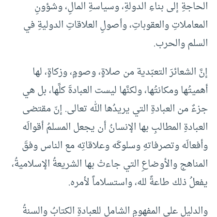
الحاجةِ إلى بناءِ الدولةِ، وسياسةِ المالِ، وشؤونِ
المعاملاتِ والعقوباتِ، وأصولِ العلاقاتِ الدوليةِ في
السلم والحرب.
إنَّ الشعائرَ التعبّدية من صلاةٍ، وصومٍ، وزكاةٍ، لها
أهميتُها ومكانتُها، ولكنَّها ليست العبادةَ كلَّها، بل هي
جزءٌ من العبادةِ التي يريدُها الله تعالى. إنّ مقتضى
العبادةِ المطالبِ بها الإنسانُ أن يجعل المسلمُ أقوالَه
وأفعالَه وتصرفاتهِ وسلوكَه وعلاقاتِه مع الناس وفقَ
المناهج والأوضاعِ التي جاءتْ بها الشريعةُ الإسلاميةُ،
يفعلُ ذلك طاعةً لله، واستسلاماً لأمره.
والدليل على المفهومِ الشاملِ للعبادةِ الكتابُ والسنةُ