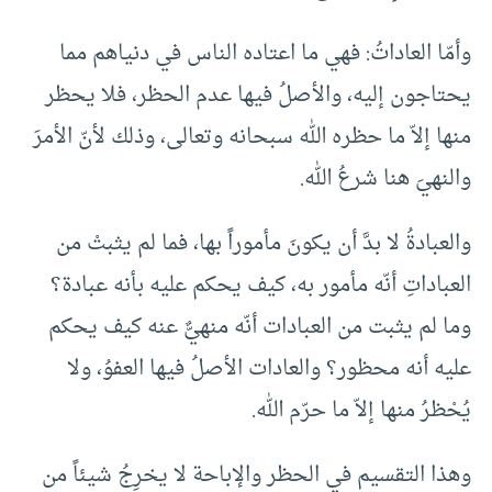
وأمّا العاداتُ: فهي ما اعتاده الناس في دنياهم مما
يحتاجون إليه، والأصلُ فيها عدم الحظر، فلا يحظر
منها إلاّ ما حظره الله سبحانه وتعالى، وذلك لأنّ الأمرَ
والنهيَ هنا شرعُ الله.
والعبادةُ لا بدَّ أن يكونَ مأموراً بها، فما لم يثبتْ من
العباداتِ أنّه مأمور به، كيف يحكم عليه بأنه عبادة؟
وما لم يثبت من العبادات أنّه منهيٌّ عنه كيف يحكم
عليه أنه محظور؟ والعادات الأصلُ فيها العفوُ، ولا
يُحْظرُ منها إلاّ ما حرّم الله.
وهذا التقسيم في الحظر والإباحة لا يخرِجُ شيئاً من