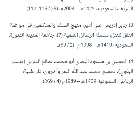
الشريف، السعودية، 1425هـ – 2004م، (29 / 116، 117).
3) جابر إدريس علي أمير، منهج السلف والمتكلمين في موافقة
العقل للنقل، سلسلة الرسائل العلمية (7)، جامعة المدينة المنورة،
السعودية، 1419هـ – 1998 م، (2 / 89)..
4) الحسين بن مسعود البغوي أبو محمد، معالم التنزيل (تفسير
البغوي)، تحقيق محمد عبد الله النمر وآخرون، دار طيبة،
الرياض، السعودية 1409هـ – 1989م (4 / 269).