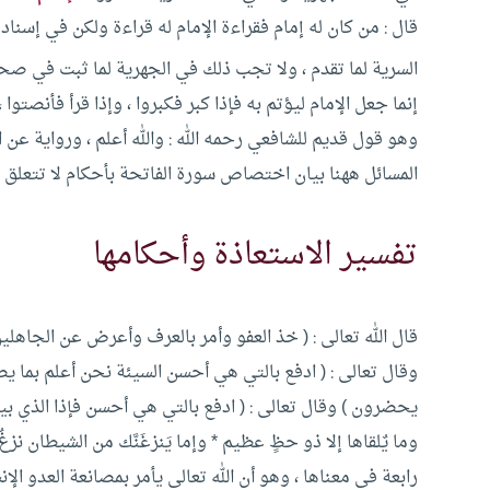
قال : من كان له إمام فقراءة الإمام له قراءة ولكن في إسناد
السرية لما تقدم ، ولا تجب ذلك في الجهرية لما ثبت في ص
إنما جعل الإمام ليؤتم به فإذا كبر فكبروا ، وإذا قرأ فأنصت
وهو قول قديم للشافعي رحمه الله : والله أعلم ، ورواية عن 
المسائل ههنا بيان اختصاص سورة الفاتحة بأحكام لا تتعلق ب
تفسير الاستعاذة وأحكامها
قال الله تعالى : ( خذ العفو وأمر بالعرف وأعرض عن الجاهلي
وقال تعالى : ( ادفع بالتي هي أحسن السيئة نحن أعلم بما
يحضرون ) وقال تعالى : ( ادفع بالتي هي أحسن فإذا الذي بينك و
وما يٌلقاها إلا ذو حظٍ عظيم * وإما يَنزغَنَّك من الشيطان نزغٌ 
رابعة في معناها ، وهو أن الله تعالى يأمر بمصانعة العدو ال