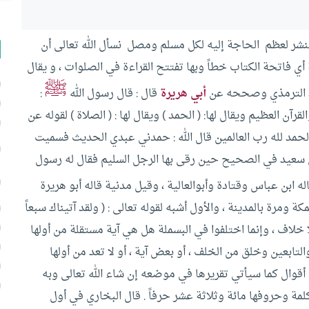
لنشر لعظم الحاجة إليه لكل مسلم ومصل نسأل الله تعالى أن
 أي فاتحة الكتاب خطاً وبها تفتتح القراءة في الصلوات ، و يقال
ﷺ
عند الترمذي وصححه عن
أبي هريرة
قال : قال رسول الله
:
قرآن العظيم ويقال لها: ( الحمد ) ويقال لها : ( الصلاة ) لقوله عن
الحمد لله رب العالمين قال الله : حمدني عبدي الحديث فسميت
أبي سعيد في الصحيح حين رقى بها الرجل السليم فقال له رسول
ه ابن عباس وقتادة وأبوالعالية ، وقيل مدنية قاله أبو هريرة
ومرة بالمدينة ، والأول أشبه لقوله تعالى : ( ولقد آتيناك سبعاً
 خلاف ، وإنما اختلفوا في البسملة هل هي آية مستقلة من أولها
ابعين وخلق من الخلف ، أو بعض آية ، أو لا تعد من أولها
ة أقوال كما سيأتي تقريرها في موضعه إن شاء الله تعالى وبه
مة وحروفها مائة وثلاثة عشر حرفاً . قال البخاري في أول