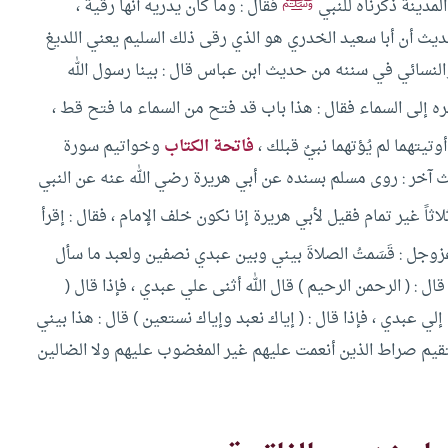
ﷺ
المدينة ذكرناه للنبي
فقال : وما كان يدريه أنها رقية ،
يث أن أبا سعيد الخدري هو الذي رقى ذلك السليم يعني اللديغ
سائي في سننه من حديث ابن عباس قال : بينا رسول الله
 إلى السماء فقال : هذا باب قد فتح من السماء ما فتح قط ،
وتيتهما لم يُؤتهما نبيٌ قبلك ،
فاتحة الكتاب
وخواتيم سورة
آخر : روى مسلم بسنده عن أبي هريرة رضي الله عنه عن النبي
ثلاثاً غير تمام فقيل لأبي هريرة إنا نكون خلف الإمام ، فقال : إقرأ
زوجل : قَسَمتُ الصلاةَ بيني وبين عبدي نصفين ولعبد ما سأل
ال : ( الرحمن الرحيم ) قال الله أثنى علي عبدي ، فإذا قال (
لي عبدي ، فإذا قال : ( إياك نعبد وإياك نستعين ) قال : هذا بيني
ستقيم صراط الذين أنعمت عليهم غير المغضوب عليهم ولا الضالين