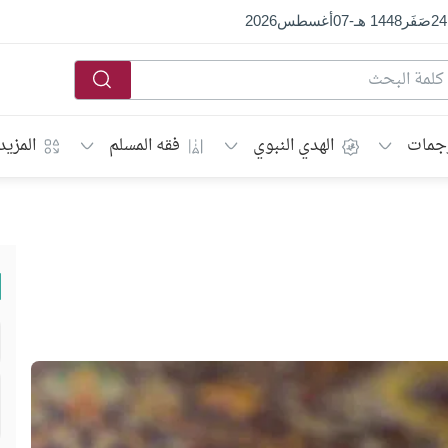
24
صَفَر
1448 هـ
-
07
أغسطس
2026
جمات
الهدي النبوي
فقه المسلم
المزيد