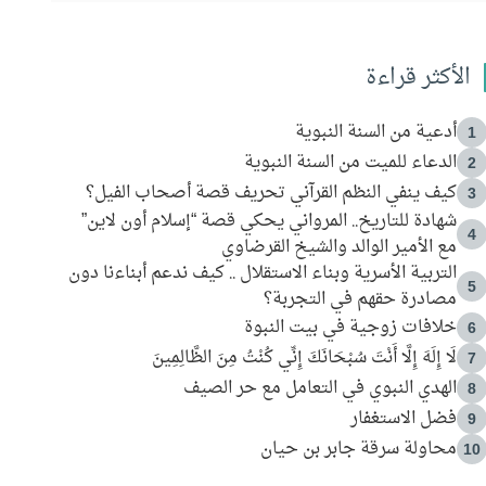
الأكثر قراءة
أدعية من السنة النبوية
1
الدعاء للميت من السنة النبوية
2
كيف ينفي النظم القرآني تحريف قصة أصحاب الفيل؟
3
شهادة للتاريخ.. المرواني يحكي قصة “إسلام أون لاين”
4
مع الأمير الوالد والشيخ القرضاوي
التربية الأسرية وبناء الاستقلال .. كيف ندعم أبناءنا دون
5
مصادرة حقهم في التجربة؟
خلافات زوجية في بيت النبوة
6
لَا إِلَهَ إِلَّا أَنْتَ سُبْحَانَكَ إِنِّي كُنْتُ مِنَ الظَّالِمِينَ
7
الهدي النبوي في التعامل مع حر الصيف
8
فضل الاستغفار
9
محاولة سرقة جابر بن حيان
10