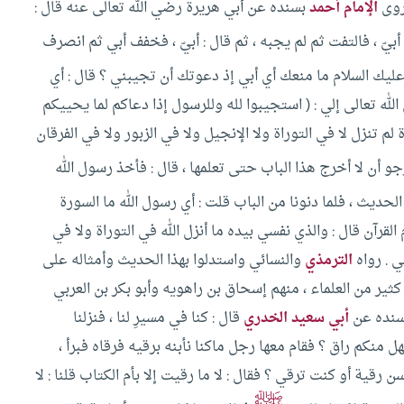
وى
الإمام أحمد
بسنده عن أبي هريرة رضي الله تعالى عنه قال :
أبيّ ، فالتفت ثم لم يجبه ، ثم قال : أبيّ ، فخفف أبي ثم انصرف
عليك السلام ما منعك أي أبي إذ دعوتك أن تجيبني ؟ قال : أي
له تعالى إلي : ( استجيبوا لله وللرسول إذا دعاكم لما يحييكم
م تنزل لا في التوراة ولا الإنجيل ولا في الزبور ولا في الفرقان
جو أن لا أخرج هذا الباب حتى تعلمها ، قال : فأخذ رسول الله
حديث ، فلما دنونا من الباب قلت : أي رسول الله ما السورة
القرآن قال : والذي نفسي بيده ما أنزل الله في التوراة ولا في
ني . رواه
الترمذي
والنسائي
واستدلوا بهذا الحديث وأمثاله على
ر من العلماء ، منهم إسحاق بن راهويه وأبو بكر بن العربي
بسنده عن
أبي سعيد الخدري
قال : كنا في مسيرِ لنا ، فنزلنا
منكم راق ؟ فقام معها رجل ماكنا نأبنه برقيه فرقاه فبرأ ،
سن رقية أو كنت ترقي ؟ فقال : لا ما رقيت إلا بأم الكتاب قلنا : لا