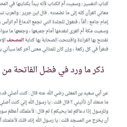
كتاب التفسير : وسميت أم الكتاب لأنه يبدأ بكتابتها في الم
معاني القرآن كله إلى ما تضمنته . قال ابـن جريـر : والعرب ت
إمام جامع : أمّاً ، فتقول للجلدة التي تجمع الدماغ أم الرأس
وسميت مكة أم القرى لتقدمها أمام جميعها ، وجمعها ما سواها ،
تفتتح بها القراءة وافتتحت الصحابة بها كتابة
المصحف
الإم
فتقرأ في كل ركعة ، وإن كان للمثاني معنى آخر كما سيأتي بي
ذكر ما ورد في فضل الفاتحة من 
عن أبي سعيد بن المعلى رضي الله عنه قال : كنت أصلي فدع
ما منعك أنْ تأتيني ؟ قال قلت : يا رسول الله إني كنت أصلي قال 
وللرسول إذا دعاكم لما يحيكم ) ثم قال : لأعلمنَّك أعظمَ سو
أن يخرج من المسجد قلت : يا رسول الله إنك قلتَ لأعلمنك أع