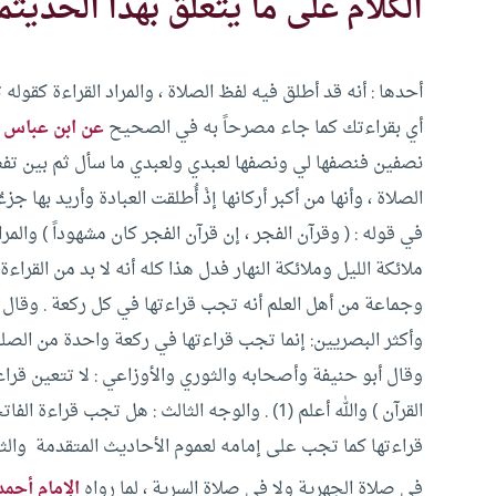
الكلام على ما يتعلق بهذا الحديث
م
أحدها : أنه قد أطلق فيه لفظ الصلاة ، والمراد القراءة كقوله 
أي بقراءتك كما جاء مصرحاً به في الصحيح
عن ابن عباس
،
نصفين فنصفها لي ونصفها لعبدي ولعبدي ما سأل ثم بين تف
الصلاة ، وأنها من أكبر أركانها إذْ أُطلقت العبادة وأريد بها جز
في قوله : ( وقرآن الفجر ، إن قرآن الفجر كان مشهوداً ) وال
ملائكة الليل وملائكة النهار فدل هذا كله أنه لا بد من القراء
وجماعة من أهل العلم أنه تجب قراءتها في كل ركعة . وقال 
وأكثر البصريين: إنما تجب قراءتها في ركعة واحدة من الصل
وقال أبو حنيفة وأصحابه والثوري والأوزاعي : لا تتعين قراءته
القرآن ) والله أعلم (1) .
والوجه الثالث : هل تجب قراءة الفاتح
قراءتها كما تجب على إمامه لعموم الأحاديث المتقدمة والثاني
في صلاة الجهرية ولا في صلاة السرية ، لما رواه
الإمام أحمد