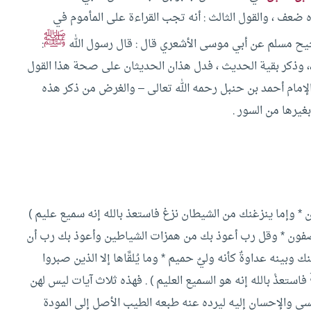
ه ضعف ، والقول الثالث : أنه تجب القراءة على المأموم في
ﷺ
حيح مسلم عن أبي موسى الأشعري قال : قال رسول الله
:
وا ،، وذكر بقية الحديث ، فدل هذان الحديثان على صحة هذا القول
الإمام أحمد بن حنبل رحمه الله تعالى – والغرض من ذكر هذه
غيرها من السور .
ن * وإما ينزغنك من الشيطان نزغ فاستعذ بالله إنه سميع عليم )
 يصفون * وقل رب أعوذ بك من همزات الشياطين وأعوذ بك رب أن
بينه عداوةٌ كأنه وليٌ حميم * وما يُلقَّاها إلا الذين صبروا
فاستعذْ بالله إنه هو السميع العليم ) .
فهذه ثلاث آيات ليس لهن
إنسي والإحسان إليه ليرده عنه طبعه الطيب الأصل إلى المودة