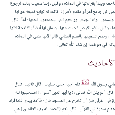
صاحف ويبدأ بقراءتها في الصلاة ، وقيل : إنما سميت بذلك لرجوع
سمي كل جامع أمر أو مقدم لأمر إذا كانت له توابع تتبعه هو لها
 ، ويسمون لواء الجيش ورايتهم التي يجتمعون تحتها : أمّاً .
قال
 وقيل ، لأن الأرض دُحيت منها ، ويقال لها أيضاً : الفاتحة لأنها
ام ، وصح تسميتها بالسبع المثاني قالوا لأنها تثنى في الصلاة
انه في موضعه إن شاء الله تعالى .
الأحاديث
ﷺ
اني رسول الله
فلم أجبه حتى صليت ، قال فأتيته فقال :
: ألم يقل الله تعالى : ( يا أيها الذين آمنوا ..؟ استجيبوا لله
رةٍ في القرآن قبل أن تخرج من المسجد قال : فأخذ بيدي فلما أراد
ظم سورة في القرآن ، قال : نعم (الحمد لله رب العالمين ) هي