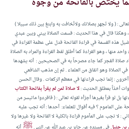
ما يختص بالفاتحة من وجوه
تعالى : ( ولا تَجهر بصلاتك ولاتُخافت به وابتغ بين ذلك سبيلا )
 وهكذا قال في هذا الحديث : قسمت الصلاة بيني وبين عبدي
ضيل هذه القسمة في قراءة الفاتحة فدل على عظمة القراءة في
ءٌ واحد منها ، وهو القراءة كما أطلق لفظ القراءة والمراد به الصلاة
مراد صلاة الفجر كما جاء مصرحاً به في الصحيحين : أنه يشهدها
ة في الصلاة وهو اتفاق من العلماء .
ثم إن مذهب الشافعي
آخرون : إنما تجب قراءتها في معظم الركعات . وقال الحسن
وات أخذاً بمطلق الحديث :
لا صلاة لمن لم يقرأ بفاتحة الكتاب
ا بل لو قرأ بغيرها أجزأه لقوله تعالى : ( فاقرءوا ماتيسر من
ة على الماموم ؟ فيه أقوال للعلماء: أحدها : أنه تجب عليه
 : لا تجب على المأموم قراءة بالكلية لا الفاتحة ولا غيرها ولا
ﷺ
 بن حنبل
في مسنده عن جابر بن عبد الله عن النبي
أنه