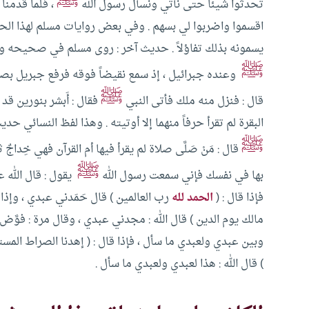
ﷺ
تحدثوا شيئاً حتى نأتي ونسأل رسول الله
، فلما قدمنا 
اقسموا واضربوا لي بسهم . وفي بعض روايات مسلم لهذا الحد
يسمونه بذلك تفاؤلاً .
حديث آخر : روى مسلم في صحيحه والن
ﷺ
وعنده جبرائيل ، إذ سمع نقيضاً فوقه فرفع جبريل بصره
ﷺ
قال : فنزل منه ملك فأتى النبي
فقال : أَبشر بنورين قد أ
البقرة لم تقرأ حرفاً منهما إلا أوتيته . وهذا لفظ النسائي
حديث 
ﷺ
قال : مَنْ صَلَّى صلاة لم يقرأ فيها أم القرآن فهي خِداجٌ 
ﷺ
بها في نفسك فإني سمعت رسول الله
يقول : قال الله ع
فإذا قال : (
الحمد لله
رب العالمين ) قال حَمَدني عبدي ، وإذا ق
مالك يوم الدين ) قال الله : مجدني عبدي ، وقال مرة : فوَّض إ
وبين عبدي ولعبدي ما سأل ، فإذا قال : ( إهدنا الصراط الم
) قال الله : هذا لعبدي ولعبدي ما سأل .