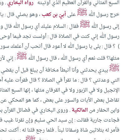
السبع المثاني والقرآن العظيم الذي أوتيته
رواه البخاري
.
ور
ﷺ
خرج رسول الله
على
أبيّ بن كعب
، وهو يصلي قال : يا 
ﷺ
إلى رسول الله
فقال : السلام عليك أي رسول الله قال و
رسول الله إني كنت في الصلاة قال : أولست تجد فيما أوحى ال
) ؟ قال : بلى يا رسول الله لا أعود قال أتحب أن أعلمك سورة ل
ﷺ
مثلها؟ قلت نعم أي رسول الله ، قال رسول الله
: إني لأر
ﷺ
بيدي يحدثني وأنا أتبطأ مخافة أن يبلغ قبل أن يقضي ال
التي وعدتني ؟ قال : ما تقرأ في الصلاة ؟ قال فقرأت عليه أم 
الإنجيل ولا في الزبور ولا في الفرقان مثلها ، إنها السبع المثا
تفاضل بعض الأيات والسور على بعض ، كما هو المحكي عن كثي
وابن الحفار من
المالكية
.
وروى البخاري في فضائل القرآن 
فجاءت جارية فقالت : إن سيد الحي سليم وإن نفرنا غيب فهل 
فأمر له بثلاثين شاة وسقانا لبناً . فلما رجع قلنا له : أكنت تح