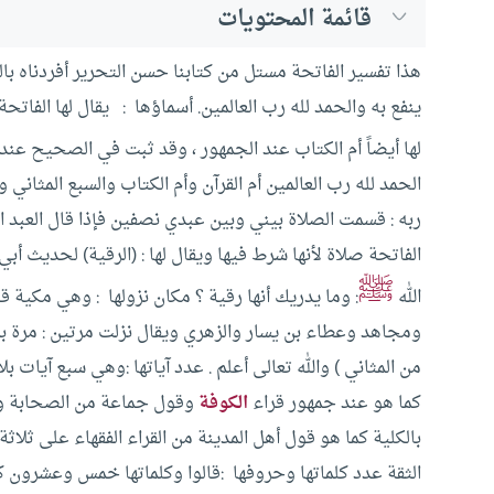
قائمة المحتويات
هذا تفسير الفاتحة مستل من كتابنا حسن التحرير أفردناه با
ينفع به والحمد لله رب العالمين.
أسماؤها : يقال لها الفاتحة
لها أيضاً أم الكتاب عند الجمهور ، وقد ثبت في الصحيح 
الحمد لله رب العالمين أم القرآن وأم الكتاب والسبع المثاني وال
ربه : قسمت الصلاة بيني وبين عبدي نصفين فإذا قال العبد 
الفاتحة صلاة لأنها شرط فيها ويقال لها : (الرقية) لحديث 
ﷺ
الله
: وما يدريك أنها رقية ؟
مكان نزولها : وهي مكية قال
ومجاهد وعطاء بن يسار والزهري ويقال نزلت مرتين : مرة بمكة 
من المثاني ) والله تعالى أعلم .
عدد آياتها :وهي سبع آيات بلا
كما هو عند جمهور قراء
الكوفة
وقول جماعة من الصحابة والت
بالكلية كما هو قول أهل المدينة من القراء الفقهاء على ثلاث
الثقة
عدد كلماتها وحروفها :قالوا وكلماتها خمس وعشرون كل