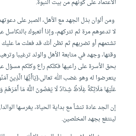
الاعتماد على كونهم من بيت النبوة.
لا تدعوهم مرة ثم تتركهم، وإذا أتعبوك بالتكاسل عن
تشتمهم أو تضربهم ثم تظن أنك قد فعلت ما عليك ،فإ
وقتها، وجهد في متابعة الأهل والولد ترغيبا وترهيب
بحق الأسرة على راعيها فكلكم راع وكلكم مسؤل عن
يتعرضوا له وهو غضب الله تعالى،{يَاأَيُّهَا الَّذِينَ آمَنُوا قُوا أ
عَلَيْهَا مَلَائِكَةٌ غِلَاظٌ شِدَادٌ لَا يَعْصُونَ اللَّهَ مَا أَمَرَهُمْ 
إن الجد عادة تنشأ مع بداية الحياة، يغرسها الوال
لينتفع بجهد المخلصين.