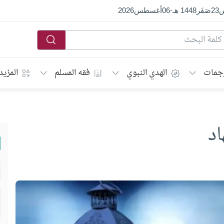
س
23
صَفَر
1448 هـ
-
06
أغسطس
2026
جمات
الهدي النبوي
فقه المسلم
المزيد
اد