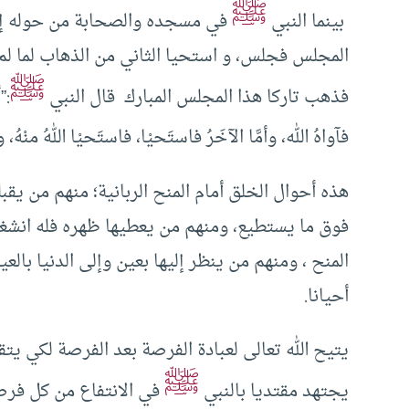
ﷺ
بينما النبي
في مسجده والصحابة من حوله إذ 
المجلس فجلس، و استحيا الثاني من الذهاب لما لم 
ﷺ
فذهب تاركا هذا المجلس المبارك قال النبي
:”
فآواهُ الله، وأمَّا الآخَرُ فاستَحيْا، فاستَحيْا اللهُ منْهُ، و
هذه أحوال الخلق أمام المنح الربانية؛ منهم من يقب
فوق ما يستطيع، ومنهم من يعطيها ظهره فله انشغال
المنح ، ومنهم من ينظر إليها بعين وإلى الدنيا بال
أحيانا.
يتيح الله تعالى لعبادة الفرصة بعد الفرصة لكي ي
ﷺ
يجتهد مقتديا بالنبي
في الانتفاع من كل فرصة ترف