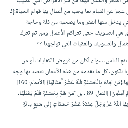
 من العجز والكسل فهما من شر الأمراض التي تصيب
عجز عن القيام بما يجب من أعمال بها قوام الحياة؛إذ
تي يدخل منها الفقر وما يصحبه من ذلة وحاجة
 هي التسويف حتى تتراكم الأعمال ومن ثم تترك
همال والتسويف والعقبات التي تواجهنا ؟؟:
فع الناس، سواء أكان من فروض الكفايات أو من
ة للكون، كل ما نقدمه من هذه الأعمال نقصد بها وجه
الكريم سبحانه يضاعف الله تعالى لنا الحسنات عليها،{مَنْ جَاءَ بِالْحَسَنَةِ فَلَهُ عَشْرُ أَمْثَالِهَا} [الأنعام: 160]
{مَنْ جَاءَ بِالْحَسَنَةِ فَلَهُ خَيْرٌ مِنْهَا وَهُمْ مِنْ فَزَعٍ يَوْمَئِذٍ آمِنُونَ} [النمل: 89]، بل “مَنْ هَمَّ بِحَسَنَةٍ فَلَمْ يَعْمَلْهَا،
َتَبَهَا اللهُ عَزَّ وَجَلَّ عِنْدَهُ عَشْرَ حَسَنَاتٍ إِلَى سَبْعِ مِائَةِ