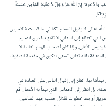
ِنَّ اللَّهَ عَزَّ وَجَلَّ لاَ يَظْلِمُ الْمُؤْمِنَ حَسَنَةً
[7]
َةِ”
.
الله تعالى لا يقول المسلم :”كفاني ما قدمت فالآخرين
 التي تتطلع إلى المعالي لا تقنع بما دون النجوم
فردوس الأعلى. وإذا كان أصحاب الهمم العالية لا
 المتعلقة بالله تعالى تسعى لتكون في مقدمة الصفوف
نبدأها بها، انظر إلى إقبال الناس على العبادة في
فه، بل انظر إلى الحماس الذي نبدأ به الأعمال ثم
لطريق أو بعد خطوات قلائل حسب جهد الساعين،