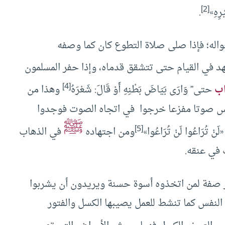
[2]
ْرِهِ»
.
اله؛ فإذا صلى صلاة التطوع كان كما وصفه
د في القيام حتى تتشقق قدماه، وإذا حفر المسلمون
[4]
اب
حتى” وَارَى بَيَاضَ بَطْنِهِ أَوْ قَالَ: شَعْرَهُ
وهذا من
ناس صوتا مفزعا خرجوا في اتجاه الصوت فوجدوا
ﷺ
[5]
رَاعُوا لَنْ تُرَاعُوا»
ومن اجتهاده
في الذهاب
في عنقه.
ز صفة لمن اتخذوه أسوة حسنة ويريدون أن يشربوا
النفس كما تنشط للعمل يصيبها الكسل والفتور