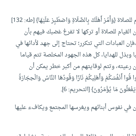
ومن ألوان بذل الجهد مع الأهل، الصبر على دعوتهم للصلاة {وَأْمُرْ أَهْلَكَ بِالصَّلَاةِ وَاصْطَبِرْ عَلَيْهَا} [طه: 132]
 القيام للصلاة أو تركها لا تفرغ غضبك فيهم بأن
ن العبادات التي تتكرر؛ تحتاج إلى جهد لأدائها في
ا وبذل للهدايا، كل هذه الجهود المخلصة تتم قياما
 رعيته، وتتم لوقايتهم من أكبر خطر يمكن أن
َنْفُسَكُمْ وَأَهْلِيكُمْ نَارًا وَقُودُهَا النَّاسُ وَالْحِجَارَةُ
وَيَفْعَلُونَ مَا يُؤْمَرُونَ} [التحريم: 6].
دان في نفوس أبنائهم ويغرسها المجتمع ويكافء عليها