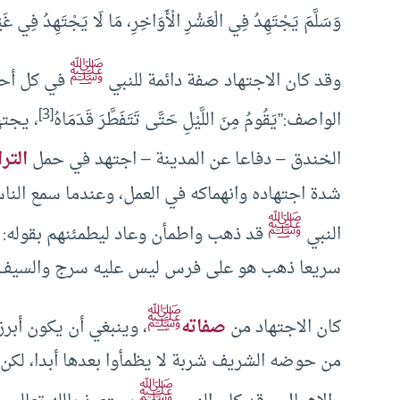
وَسَلَّمَ يَجْتَهِدُ فِي الْعَشْرِ الْأَوَاخِرِ، مَا لَا يَجْتَهِدُ فِي غَي
ﷺ
وقد كان الاجتهاد صفة دائمة للنبي
في كل أحو
[3]
الواصف:”يَقُومُ مِنَ اللَّيْلِ حَتَّى تَتَفَطَّرَ قَدَمَاهُ
، يجته
الخندق – دفاعا عن المدينة – اجتهد في حمل
التر
شدة اجتهاده وانهماكه في العمل، وعندما سمع ال
ﷺ
النبي
قد ذهب واطمأن وعاد ليطمئنهم بقوله: «لَنْ تُ
سريعا ذهب هو على فرس ليس عليه سرج والسيف 
ﷺ
كان الاجتهاد من
صفاته
، وينبغي أن يكون أبر
من حوضه الشريف شربة لا يظمأوا بعدها أبدا، لكن 
ﷺ