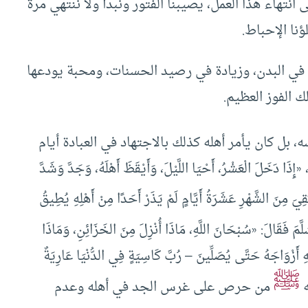
نتهاء هذا العمل، يصيبنا الفتور ونبدأ ولا ننتهي مرة
نا الإحباط.
كة في البدن، وزيادة في رصيد الحسنات، ومحبة يودعها
ك الفوز العظيم.
 بل كان يأمر أهله كذلك بالاجتهاد في العبادة أيام
 دَخَلَ الْعَشْرُ، أَحْيَا اللَّيْلَ، وَأَيْقَظَ أَهْلَهُ، وَجَدَّ وَشَدَّ
قِيَ مِنَ الشَّهْرِ عَشَرَةُ أَيَّامٍ لَمْ يَذَرْ أَحَدًا مِنْ أَهْلِهِ يُطِيقُ
َّمَ فَقَالَ: «سُبْحَانَ اللَّهِ، مَاذَا أُنْزِلَ مِنَ الخَزَائِنِ، وَمَاذَا
َزْوَاجَهُ حَتَّى يُصَلِّينَ – رُبَّ كَاسِيَةٍ فِي الدُّنْيَا عَارِيَةٌ
ﷺ
ه
من حرص على غرس الجد في أهله وعدم