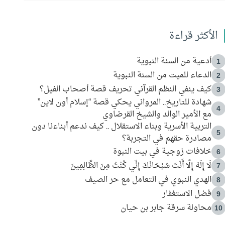
الأكثر قراءة
أدعية من السنة النبوية
1
الدعاء للميت من السنة النبوية
2
كيف ينفي النظم القرآني تحريف قصة أصحاب الفيل؟
3
شهادة للتاريخ.. المرواني يحكي قصة “إسلام أون لاين”
4
مع الأمير الوالد والشيخ القرضاوي
التربية الأسرية وبناء الاستقلال .. كيف ندعم أبناءنا دون
5
مصادرة حقهم في التجربة؟
خلافات زوجية في بيت النبوة
6
لَا إِلَهَ إِلَّا أَنْتَ سُبْحَانَكَ إِنِّي كُنْتُ مِنَ الظَّالِمِينَ
7
الهدي النبوي في التعامل مع حر الصيف
8
فضل الاستغفار
9
محاولة سرقة جابر بن حيان
10