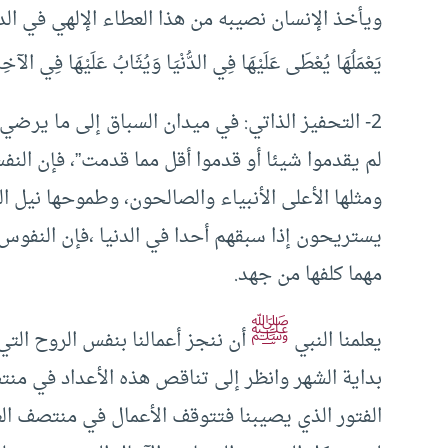
ويأخذ الإنسان نصيبه من هذا العطاء الإلهي في الدنيا والآخرة” إ
يَعْمَلُهَا يُعْطَى عَلَيْهَا فِي الدُّنْيَا وَيُثَابُ عَلَيْهَا فِي الآخِر
2- التحفيز الذاتي: في ميدان السباق إلى ما يرضي 
لم يقدموا شيئا أو قدموا أقل مما قدمت”، فإن النفس
ومثلها الأعلى الأنبياء والصالحون، وطموحها نيل ال
يستريحون إذا سبقهم أحدا في الدنيا ،فإن النفوس
مهما كلفها من جهد.
ﷺ
يعلمنا النبي
أن ننجز أعمالنا بنفس الروح التي 
بداية الشهر وانظر إلى تناقص هذه الأعداد في منتص
الفتور الذي يصيبنا فتتوقف الأعمال في منتصف ا