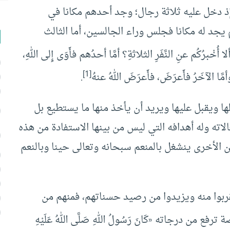
دخل عليه ثلاثة رجال؛ وجد أحدهم مكانا في
يجد له مكانا فجلس وراء الجالسين، أما الثالث
ألا أُخْبرُكُم عنِ النَّفَرِ الثلاثةِ؟ أمَّا أحدُهم فأَوَى إِلى اللهِ،
[1]
أمَّا الآخَرُ فأَعرَضَ، فأَعرَضَ اللهُ عنهُ
.
لها ويقبل عليها ويريد أن يأخذ منها ما يستطيع بل
اته وله أهدافه التي ليس من بينها الاستفادة من هذه
عين الأخرى ينشغل بالمنعم سبحانه وتعالى حينا وبالنعم
تقربوا منه ويزيدوا من رصيد حسناتهم، فمنهم من
ع من درجاته «كَانَ رَسُولُ اللهِ صَلَّى اللهُ عَلَيْهِ