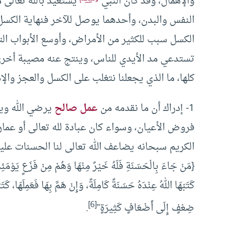
والإهمال، وقد كان النبي
يستعيذ بالله تعالى
النفس والبدن، وأحدهما يوصل للآخر فنهاية الكسل 
الكسل سبب للكثير من الأمراض، وأوسع الأبواب ال
تستدعي مد الأيدي للناس، وينتج عنه مصيبة أخرى
كلها، ما الذي يجعلنا نتغلب على الكسل والعجز والإ
1- إدراك أن ما نقدمه من
عمل صالح
يرضي الله وين
فروض الأعيان، وسواء كان عبادة لله تعالى أو عمار
كَتَبَهَا اللهُ عِنْدَهُ حَسَنَةً كَامِلَةً، وَإِنْ هَمَّ بِهَا فَعَمِلَهَا، ك
[6]
ضِعْفٍ إِلَى أَضْعَافٍ كَثِيرَةٍ”
.