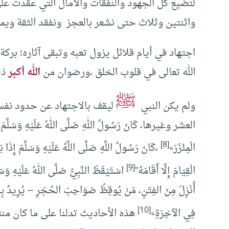
لتضيع كل الجهود والنفقات والآمال التي عقدت على ا
واثنتين وثلاث حتى نشعر بالعجز ونفقد الثقة ويملؤ
اجتهاد في أيام قلائل يزول تعبه وتبقى آثاره؛ بر
الله تعالى في قلوب الخلق ،ورضوان من
الله أكبر
ذل
ﷺ
ولم يكن النبي
ليقف بالاجتهاد عن حدود نفسه،
العشر وغيرها، كَانَ رَسُولُ اللهِ صَلَّى اللهُ عَلَيْهِ وَسَلَّمَ، «إِذَا
[8]
الْمِئْزَرَ»
،كَانَ رَسُولُ اللَّهِ صَلَّى اللَّهُ عَلَيْهِ وَسَلَّمَ إِذَا بَ
[9]
الْقِيَامَ إِلَّا أَقَامَهُ”
اسْتَيْقَظَ النَّبِيُّ صَلَّى اللهُ عَلَيْهِ وَسَل
أُنْزِلَ مِنَ الفِتَنِ، مَنْ يُوقِظُ صَوَاحِبَ الحُجَرِ – يُرِيدُ بِهِ أ
[10]
فِي الآخِرَةِ»
هذه الأحاديث تدلنا على ما كان من