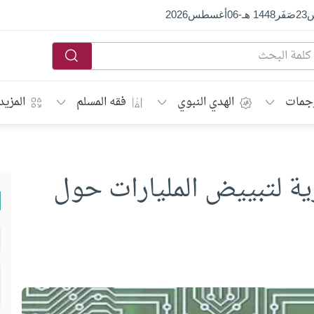
س
23
صَفَر
1448 هـ
-
06
أغسطس
2026
جمات
الهدي النبوي
فقه المسلم
المزيد
رية لتبييض المليارات حول