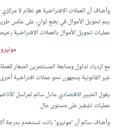
وأضاف أن العملات الافتراضية هو نظام لا مركزي لإر
يتم تحويل الأموال في بضع ثوانٍ، على عكس طريقة ا
عمليات تحويل الأموال بالعملات الافتراضية رخيص
مونيرو 
مع ازدياد تداول ومتابعة المستثمرين الصغار للعملة
غير القانونية يتجهون نحو عملات افتراضية أخرى، إ
يقول الخبير الاقتصادي عادل سالم لمراسل الأناضول،
عمليات تشفير على مستوى عال.
وأضاف سالم أن “مونيرو” باتت تستخدم بدرجة أكبر م