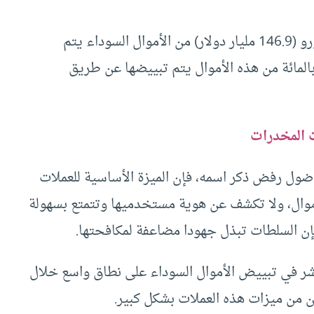
وبحسب توقعات اليوروبول، فإن نحو 113 مليار يورو (146.9 مليار دولار) من الأموال السوداء يتم
اولها في الأسواق الأوروبية سنويا، وإن 3 إلى 4 بالمائة من هذه الأموال يتم تبييضها عن طريق
 المخدرات
ول رفض ذكر اسمه، فإن الميزة الأساسية للعملات
لأموال، ولا تكشف عن هوية مستخدميها وتتمتع بسهولة
فإن السلطات تبذل جهودا مضاعفة لمكافحتها.
شر في تبييض الأموال السوداء على نطاق واسع خلال
ون من ميزات هذه العملات بشكل كبير.