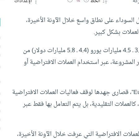
كة
الخط
الإعدادات
16
 السوداء على نطاق واسع خلال الآونة الأخيرة،
عملات بشكل كبير.
تشير تقديرات إلى أنه يتم سنويا تبييض حوالي 3.4 ـ 4.5 مليارات يورو (4.4 ـ 5.8 مليارات دولار) من
ير المشروعة، عبر استخدام العملات الافتراضية أو
وتبذل قوات الشرطة الأوروبية “اليوروبول / Europol”، قصارى جهدها لوقف فعاليات العملات الافتراضية
كالعملات التقليدية، بل يتم التعامل بها فقط عبر
لعملات الافتراضية التي عرفت خلال الآونة الأخيرة،