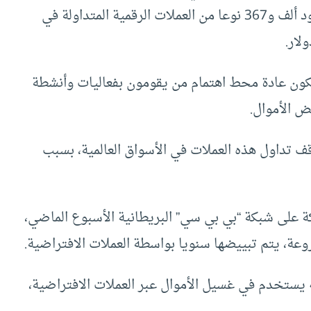
إلا أن الجهات المختصة وثقت مع نهاية 2017، وجود ألف و367 نوعا من العملات الرقمية المتداولة في
 تكون عادة محط اهتمام من يقومون بفعاليات وأنشطة
ض الأموال.
ف تداول هذه العملات في الأسواق العالمية، بسبب
 على شبكة “بي بي سي” البريطانية الأسبوع الماضي،
أنه يستخدم في غسيل الأموال عبر العملات الافتراضية،