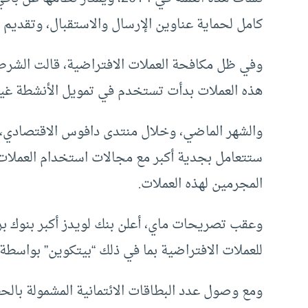
كامل لحماية عناوين الإرسال والاستقبال، وتقديم 
وفي ظل مكافحة العملات الافتراضية، قالت الشرطة 
هذه العملات بدأت تستخدم في تمويل الأنشطة غير
والشهر الماضي، وخلال منتدى دافوس الاقتصادي، أشا
ستتعامل بجدية أكبر مع مجالات استخدام العملات
المجرمين لهذه العملات.
وعقب تصريحات ماي، أعلن بنك لويدز أكبر بنوك بري
للعملات الافتراضية بما في ذلك “بيتكوين” بواسطة ا