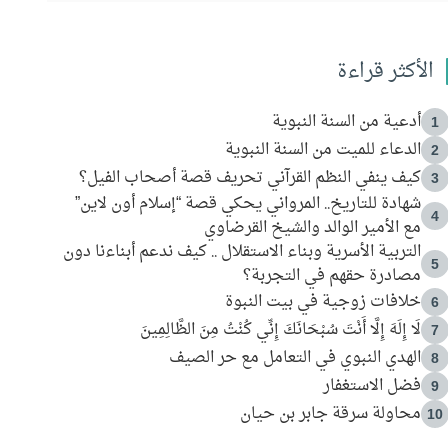
الأكثر قراءة
أدعية من السنة النبوية
1
الدعاء للميت من السنة النبوية
2
كيف ينفي النظم القرآني تحريف قصة أصحاب الفيل؟
3
شهادة للتاريخ.. المرواني يحكي قصة “إسلام أون لاين”
4
مع الأمير الوالد والشيخ القرضاوي
التربية الأسرية وبناء الاستقلال .. كيف ندعم أبناءنا دون
5
مصادرة حقهم في التجربة؟
خلافات زوجية في بيت النبوة
6
لَا إِلَهَ إِلَّا أَنْتَ سُبْحَانَكَ إِنِّي كُنْتُ مِنَ الظَّالِمِينَ
7
الهدي النبوي في التعامل مع حر الصيف
8
فضل الاستغفار
9
محاولة سرقة جابر بن حيان
10