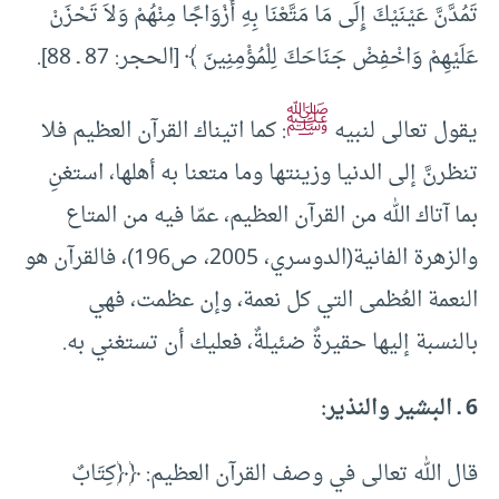
تَمُدَّنَّ عَيْنَيْكَ إِلَى مَا مَتَّعْنَا بِهِ أَزْوَاجًا مِنْهُمْ وَلاَ تَحْزَنْ
عَلَيْهِمْ وَاخْفِضْ جَنَاحَكَ لِلْمُؤْمِنِينَ ﴾ [الحجر: 87 ـ 88].
ﷺ
يقول تعالى لنبيه
: كما اتيناك القرآن العظيم فلا
تنظرنَّ إلى الدنيا وزينتها وما متعنا به أهلها، استغنِ
بما آتاك الله من القرآن العظيم، عمّا فيه من المتاع
والزهرة الفانية(الدوسري، 2005، ص196)، فالقرآن هو
النعمة العُظمى التي كل نعمة، وإن عظمت، فهي
بالنسبة إليها حقيرةٌ ضئيلةٌ، فعليك أن تستغني به.
6 ـ البشير والنذير:
قال الله تعالى في وصف القرآن العظيم: ﴿﴿‌كِتَابٌ