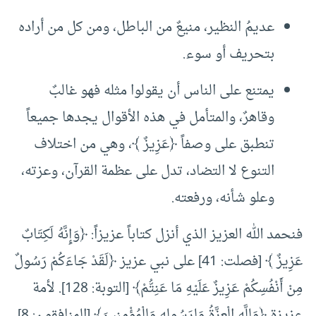
عديمُ النظير، منيعٌ من الباطل، ومن كل من أراده
بتحريف أو سوء.
يمتنع على الناس أن يقولوا مثله فهو غالبٌ
وقاهرٌ، والمتأمل في هذه الأقوال يجدها جميعاً
تنطبق على وصفاً ﴿عَزِيزٌ ﴾، وهي من اختلاف
التنوع لا التضاد، تدل على عظمة القرآن، وعزته،
وعلو شأنه، ورفعته.
فنحمد الله العزيز الذي أنزل كتاباً عزيزاً: ﴿وَإِنَّهُ لَكِتَابٌ
عَزِيزٌ ﴾ [فصلت: 41] على نبي عزيز ﴿لَقَدْ جَاءَكُمْ رَسُولٌ
مِنْ أَنْفُسِكُمْ عَزِيزٌ عَلَيْهِ مَا عَنِتُّمْ﴾ [التوبة: 128]. لأمة
عزيزة ﴿وَلِلَّهِ الْعِزَّةُ وَلِرَسُولِهِ وَلِلْمُؤْمِنِينَ﴾ [المنافقون: 8].