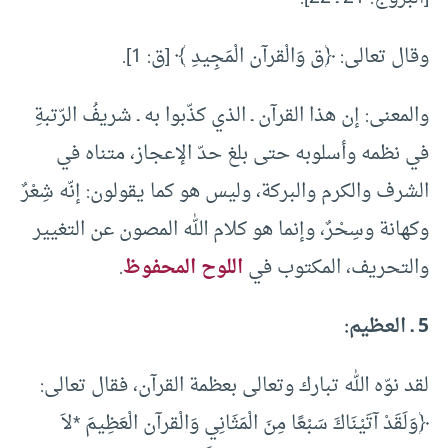
وقال تعالى: ﴿ق وَالْقرآن الْمَجِيدِ ﴾ [ق: 1].
والمعنى: إن هذا القرآن ـ الذي كذّبوا به ـ شريفُ الرّتبةِ
في نظمه وأسلوبه حتى بلغ حدّ الإعجاز، متناه في
الشرف والكرم والبركة، وليس هو كما يقولون: إنّه شِعْرٌ
وكهانة وسِحْرٌ، وإنما هو كلام الله المصون عن التغيير
والتحريف، المكتوب في
اللوح المحفوظ
.
5 ـ العظيم:
لقد نوّه الله تبارك وتعالى بعظمة القرآن، فقال تعالى:
﴿وَلَقَدْ آتَيْنَاكَ سَبْعًا مِنَ الْمَثَانِي وَالْقرآن الْعَظِيمَ *لاَ