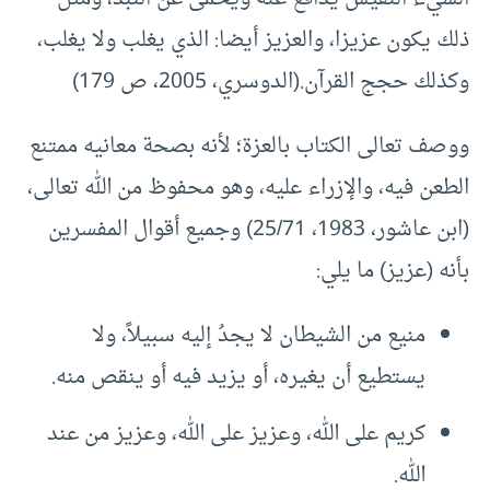
ذلك يكون عزيزا، والعزيز أيضا: الذي يغلب ولا يغلب،
وكذلك حجج القرآن.(الدوسري، 2005، ص 179)
ووصف تعالى الكتاب بالعزة؛ لأنه بصحة معانيه ممتنع
الطعن فيه، والإزراء عليه، وهو محفوظ من الله تعالى،
(ابن عاشور، 1983، 25/71) وجميع أقوال المفسرين
بأنه (عزيز) ما يلي:
منيع من الشيطان لا يجدُ إليه سبيلاً، ولا
يستطيع أن يغيره، أو يزيد فيه أو ينقص منه.
كريم على الله، وعزيز على الله، وعزيز من عند
الله.