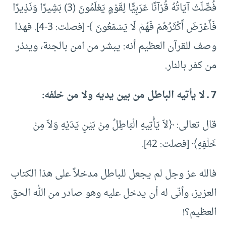
‌فُصِّلَتْ آيَاتُهُ قُرْآنًا عَرَبِيًّا لِقَوْمٍ يَعْلَمُونَ (3) بَشِيرًا وَنَذِيرًا
فَأَعْرَضَ أَكْثَرُهُمْ فَهُمْ لَا يَسْمَعُونَ ﴾ [فصلت: 3-4]. فهذا
وصف للقرآن العظيم أنه: يبشر من امن بالجنة، وينذر
من كفر بالنار.
7 ـ لا يأتيه الباطل من بين يديه ولا من خلفه:
قال تعالى: ﴿لاَ يَأْتِيهِ الْبَاطِلُ مِنْ بَيْنِ يَدَيْهِ وَلاَ مِنْ
خَلْفِهِ﴾ [فصلت: 42].
فالله عز وجل لم يجعل للباطل مدخلاً على هذا الكتاب
العزيز، وأنّى له أن يدخل عليه وهو صادر من الله الحق
العظيم؟!