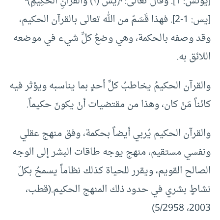
[يونس: 1]. وقال تعالى: ﴿يس (١) وَالْقُرْآنِ الْحَكِيمِ﴾
[يس: 1-2]. فهذا قَسَمٌ من الله تعالى بالقرآن الحكيم،
وقد وصفه بالحكمة، وهي وضعُ كلِّ شيء في موضعه
اللائق به.
والقرآن الحكيمُ يخاطبُ كلَّ أحدٍ بما يناسبه ويؤثر فيه
كائناً مَنْ كان، وهذا من مقتضيات أنْ يكونَ حكيماً.
والقرآن الحكيم يُربي أيضاً بحكمة، وفق منهج عقلي
ونفسي مستقيم، منهج يوجه طاقات البشر إلى الوجه
الصالح القويم، ويقرر للحياة كذلك نظاماً يسمحُ بكلّ
نشاطٍ بشري في حدود ذلك المنهج الحكيم.(قطب،
2003، 5/2958)