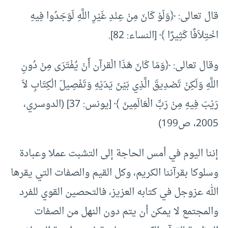
قال تعالى: ﴿وَلَوْ كَانَ مِنْ عِنْدِ غَيْرِ اللَّهِ لَوَجَدُوا فِيهِ
اخْتِلاَفًا كَثِيرًا ﴾ [النساء: 82].
وقال تعالى: ﴿وَمَا كَانَ هَذَا الْقرآن أَنْ يُفْتَرَى مِنْ دُونِ
اللَّهِ وَلَكِنْ تَصْدِيقَ الَّذِي بَيْنَ يَدَيْهِ وَتَفْصِيلَ الْكِتَابِ لاَ
رَيْبَ فِيهِ مِنْ رَبِّ الْعَالَمِينَ ﴾ [يونس: 37] (الدوسري،
2005، ص199)
إننا اليوم في أمس الحاجة إلى التشبت عملا وعبادة
وسلوكا بقرآننا الكريم، وكل القيم والصفات التي يقرها
الله عزوجل في كتابه العزيز، فالتحصين القوي للفرد
والمجتمع لا يمكن أن يتم دون النهل من الصفات