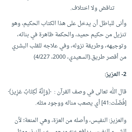
تناقض ولا اختلاف.
وأنى للباطل أن يدخل على هذا الكتاب الحكيم، وهو
تنزيل من حكيم حميد، والحكمة ظاهرة في بنائه،
وتوجيهه، وطريقة نزوله، وفي علاجه للقلب البشري
من أقصر طريق.(السعيدي، 2000، 4/227)
2- العزيز:
قال الله تعالى في وصف القرآن : ﴿وَإِنَّهُ لَكِتَابٌ عَزِيز﴾
[فُصِّلَت:41] أي يصعب مناله ووجود مثله.
والعزيز: النفيس، وأصله من العزة، وهي المنعة؛ لأن
الشيء النفيس يدافع عنه ويحمى عن النبذ، ومثل