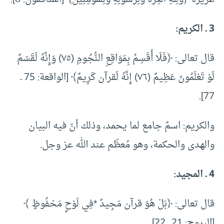
3 ـ الكريم:
قال تعالى: ﴿‌فَلَا ‌أُقْسِمُ بِمَوَاقِعِ النُّجُومِ (٧٥) وَإِنَّهُ لَقَسَمٌ
لَوْ تَعْلَمُونَ عَظِيمٌ (٧٦) إِنَّهُ لَقرآن كَرِيمٌ﴾ [الواقعة: 75 ـ
77].
والكريم: اسمٌ جامع لما يحمد، وذلك أنّ فيه البيان
والهدى والحكمة، وهو مُعظّم عند الله عز وجل.
4 ـ المجيد:
قال تعالى: ﴿بَلْ هُوَ قرآن مَجِيدٌ *فِي لَوْحٍ مَحْفُوظٍ ﴾
[البروج: 21 ـ 22].