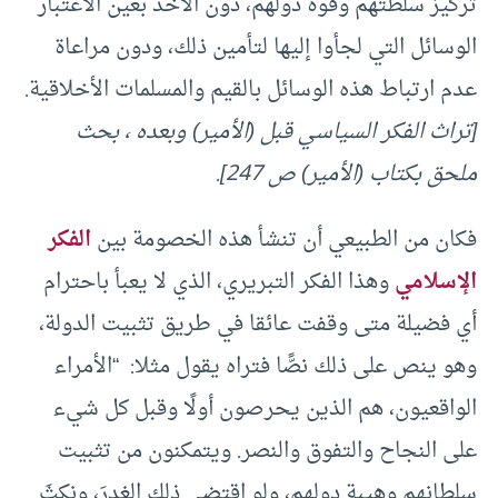
تركيز سلطتهم وقوة دولهم، دون الأخذ بعين الاعتبار
الوسائل التي لجأوا إليها لتأمين ذلك، ودون مراعاة
عدم ارتباط هذه الوسائل بالقيم والمسلمات الأخلاقية.
[تراث الفكر السياسي قبل (الأمير) وبعده ، بحث
ملحق بكتاب (الأمير) ص 247].
فكان من الطبيعي أن تنشأ هذه الخصومة بين
الفكر
الإسلامي
وهذا الفكر التبريري، الذي لا يعبأ باحترام
أي فضيلة متى وقفت عائقا في طريق تثبيت الدولة،
وهو ينص على ذلك نصًّا فتراه يقول مثلا: “الأمراء
الواقعيون، هم الذين يحرصون أولًا وقبل كل شيء
على النجاح والتفوق والنصر. ويتمكنون من تثبيت
سلطانهم وهيبة دولهم، ولو اقتضى ذلك الغدرَ، ونكثَ