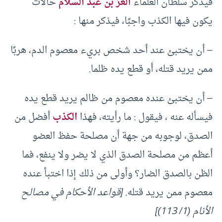
فيذكر سلطان العلماء
العز بن عبد السلام
حالات
يكون فيها الكذب واجبًا، فيذكر منها :
– أن يختبئ عند أحد شخص بريء معصوم الدم، هربًا
ممن يريد قتله، أو قطع يده ظلما.
– أن يختبئ عنده معصوم من ظالم يريد قطع يده
فيسأله عنه ، فيقول : ما رأيته، فهذا
الكذب
أفضل من
الصدق، لوجوبه من جهة أن مصلحة حفظ العضو
أعظم من مصلحة الصدق الذي لا يضر ولا ينفع، فما
الظن بالصدق الضار؟ وأولى من ذلك إذا اختبأ عنده
معصوم ممن يريد قتله.
[قواعد الأحكام في مصالح
الأنام (1/ 113)]