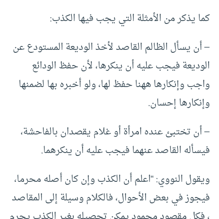
كما يذكر من الأمثلة التي يجب فيها الكذب:
– أن يسأل الظالم القاصد لأخذ الوديعة المستودع عن
الوديعة فيجب عليه أن ينكرها، لأن حفظ الودائع
واجب وإنكارها ههنا حفظ لها، ولو أخبره بها لضمنها
وإنكارها إحسان.
– أن تختبئ عنده امرأة أو غلام يقصدان بالفاحشة،
فيسأله القاصد عنهما فيجب عليه أن ينكرهما.
ويقول النووي: “اعلم أن الكذب وإن كان أصله محرما،
فيجوز في بعض الأحوال، فالكلام وسيلة إلى المقاصد
، فكل مقصود محمود يمكن تحصيله بغير الكذب يحرم