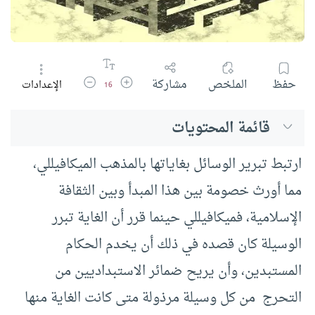
زيادة حجم الخط
تقليل حجم الخط
حفظ
الملخص
مشاركة
الإعدادات
16
قائمة المحتويات
ارتبط تبرير الوسائل بغاياتها بالمذهب الميكافيللي،
مما أورث خصومة بين هذا المبدأ وبين الثقافة
الإسلامية، فميكافيللي حينما قرر أن الغاية تبرر
الوسيلة كان قصده في ذلك أن يخدم الحكام
المستبدين، وأن يريح ضمائر الاستبداديين من
التحرج من كل وسيلة مرذولة متى كانت الغاية منها