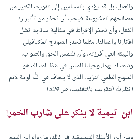
والعمل، بل قد يؤدي بالمسلمين إلى تفويت الكثير من
مصالحهم المشروعة. فيجب أن نحذر من تأثير رد
الفعل، وأن نحذر الإفراط في مثالية ساذجة تشل
أفكارنا وأعمالنا، مثلما نَحذر النموذج المكيافيلي
والبيئة التي أفرزته، وأن نلتمس الحق والصواب،
ونتمسك بهما. وحبلنا المتىن في هذا المسلك هو
المنهج العلمي النزيه، الذي لا يخاف في الله لومة لائم.
[ نظرية التقريب والتغليب، ص 394]
ابن تيمية لا ينكر على شارب الخمر!
ومن أبرز الأمثلة التطبيقية في ذلك، ما رواه ابن القيم