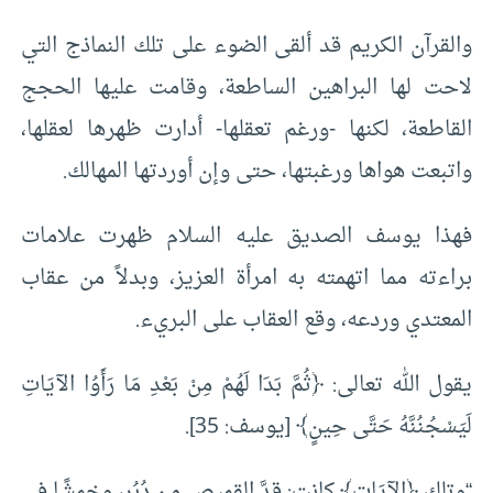
والقرآن الكريم قد ألقى الضوء على تلك النماذج التي
لاحت لها البراهين الساطعة، وقامت عليها الحجج
القاطعة، لكنها -ورغم تعقلها- أدارت ظهرها لعقلها،
واتبعت هواها ورغبتها، حتى وإن أوردتها المهالك.
فهذا يوسف الصديق عليه السلام ظهرت علامات
براءته مما اتهمته به امرأة العزيز، وبدلاً من عقاب
المعتدي وردعه، وقع العقاب على البريء.
يقول الله تعالى: ﴿ثُمَّ بَدَا لَهُمْ مِنْ بَعْدِ مَا رَأَوُا الآيَاتِ
لَيَسْجُنُنَّهُ حَتَّى حِينٍ﴾ [يوسف: 35].
“وتلك ﴿الآيَاتِ﴾ كانت: قدَّ القميص من دُبُر، وخمشًا في