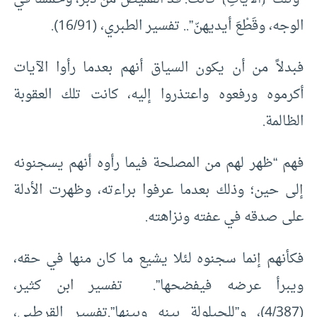
الوجه، وقَطْعَ أيديهنّ”.. تفسير الطبري، (16/91).
فبدلاً من أن يكون السياق أنهم بعدما رأوا الآيات
أكرموه ورفعوه واعتذروا إليه، كانت تلك العقوبة
الظالمة.
فهم “ظهر لهم من المصلحة فيما رأوه أنهم يسجنونه
إلى حين؛ وذلك بعدما عرفوا براءته، وظهرت الأدلة
على صدقه في عفته ونزاهته.
فكأنهم إنما سجنوه لئلا يشيع ما كان منها في حقه،
ويبرأ عرضه فيفضحها”. تفسير ابن كثير،
(4/387)، و”للحيلولة بينه وبينها”.تفسير القرطبي،