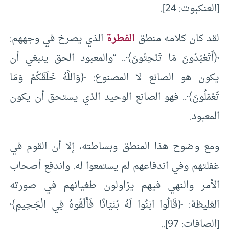
[العنكبوت: 24].
لقد كان كلامه منطق
الفطرة
الذي يصرخ في وجههم:
﴿أَتَعْبُدُونَ مَا تَنْحِتُونَ﴾.. “والمعبود الحق ينبغي أن
يكون هو الصانع لا المصنوع: ﴿وَاللَّهُ خَلَقَكُمْ وَمَا
تَعْمَلُونَ﴾.. فهو الصانع الوحيد الذي يستحق أن يكون
المعبود.
ومع وضوح هذا المنطق وبساطته، إلا أن القوم في
غفلتهم وفي اندفاعهم لم يستمعوا له. واندفع أصحاب
الأمر والنهي فيهم يزاولون طغيانهم في صورته
الغليظة: ﴿قَالُوا ابْنُوا لَهُ بُنْيَانًا فَأَلْقُوهُ فِي الْجَحِيمِ﴾
[الصافات: 97]..