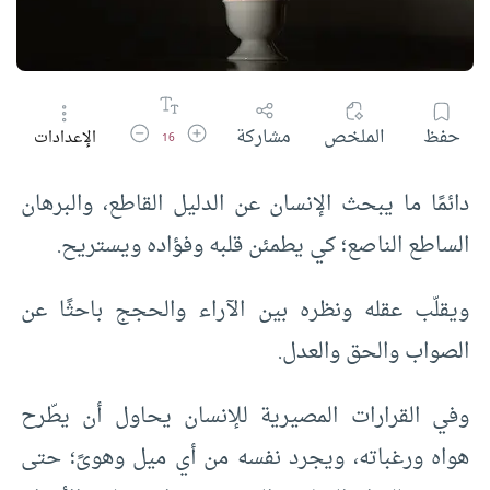
زيادة حجم الخط
تقليل حجم الخط
حفظ
الملخص
مشاركة
الإعدادات
16
دائمًا ما يبحث الإنسان عن الدليل القاطع، والبرهان
الساطع الناصع؛ كي يطمئن قلبه وفؤاده ويستريح.
ويقلّب عقله ونظره بين الآراء والحجج باحثًا عن
الصواب والحق والعدل.
وفي القرارات المصيرية للإنسان يحاول أن يطّرح
هواه ورغباته، ويجرد نفسه من أي ميل وهوىً؛ حتى