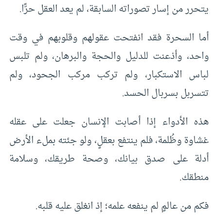
يتحرر من إسار تصوراته السابقة، لم يعد العقل حرًّا.
أما السحرة فقد انفتحت عقولهم وقلوبهم في وقت
واحد، وأذعنت للدليل والحجة والبرهان، ولم تلبس
لباس الاستكبار، ولم تركب مركب الجحود، ولم
تتسربل بسربال الحسد.
هذه الأدواء إذا أصابت الإنسان جعلت على عقله
غشاوة وظُلمة، فلم ينتفع بعقلٍ، ولو جئته بملء الأرض
أدلة على صدق بيانك، وصحة طريقك، وسلامة
منطقك.
فكم من عالمٍ لم ينفعه علمه؛ إذ انغلق عليه قلبه.