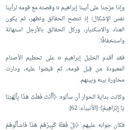
وإذا عرّجنا على أبينا إبراهيم u وقصته مع قومه لرأينا
نفس الإشكال؛ إذ تتضح الحقائق وتظهر، ثم يكون
العناد والاسكتبار، وركل الحقائق بالأرجل استهانة
واستخفافًا.
فقد أقدم الخليل إبراهيم u على تحطيم الأصنام
المعبودة من قِبل قومه، ثم قبضوا عليه، ودارت
محاورة بينه وبينهم.
وكانت بداية الحوار أن سألوه: ﴿أَأَنْتَ فَعَلْتَ هَذَا بِآَلِهَتِنَا
يَا إِبْرَاهِيمُ﴾ [الأنبياء: 62].
فكان جوابه عليهم: ﴿بَلْ فَعَلَهُ كَبِيرُهُمْ هَذَا فَاسْأَلُوهُمْ