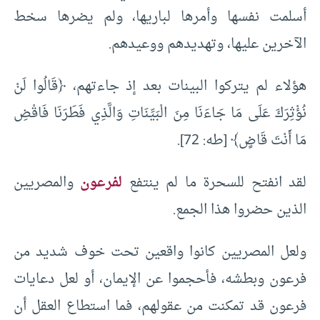
أسلمت نفسها وأمرها لباريها، ولم يضرها سخط
الآخرين عليها، وتهديدهم ووعيدهم.
هؤلاء لم يتركوا البينات بعد إذ جاءتهم، ﴿قَالُوا لَنْ
نُؤْثِرَكَ عَلَى مَا جَاءَنَا مِنَ الْبَيِّنَاتِ وَالَّذِي فَطَرَنَا فَاقْضِ
مَا أَنْتَ قَاضٍ﴾ [طه: 72].
لقد انفتح للسحرة ما لم ينتفع
لفرعون
والمصريين
الذين حضروا هذا الجمع.
ولعل المصريين كانوا واقعين تحت خوف شديد من
فرعون وبطشه، فأحجموا عن الإيمان، أو لعل دعايات
فرعون قد تمكنت من عقولهم، فما استطاع العقل أن