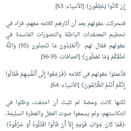
إِنْ كَانُوا يَنْطِقُونَ﴾ [الأنبياء: 63].
فتحركت عقولهم بعد أن أثارهم كلامه معهم، فزاد في
تحطيم المعتقدات الباطلة والتصورات الفاسدة في
عقولهم فقال لهم: ﴿أَتَعْبُدُونَ مَا تَنْحِتُونَ (95) وَاللَّهُ
خَلَقَكُمْ وَمَا تَعْمَلُونَ﴾ [الصافات: 95-96].
فأعملوا عقولهم في كلامه ﴿فَرَجَعُوا إِلَى أَنْفُسِهِمْ فَقَالُوا
إِنَّكُمْ أَنْتُمُ الظَّالِمُونَ﴾ [الأنبياء: 64].
لكنها كانت ومضة لم تلبث أن اختفت، وظلوا في
انتكاستهم، ولم يسمعوا صوت العقل والفطرة السليمة،
﴿فَمَا كَانَ جَوَابَ قَوْمِهِ إِلاَّ أَنْ قَالُوا اقْتُلُوهُ أَوْ حَرِّقُوهُ﴾