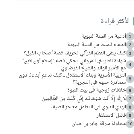
الأكثر قراءة
أدعية من السنة النبوية
1
الدعاء للميت من السنة النبوية
2
كيف ينفي النظم القرآني تحريف قصة أصحاب الفيل؟
3
شهادة للتاريخ.. المرواني يحكي قصة “إسلام أون لاين”
4
مع الأمير الوالد والشيخ القرضاوي
التربية الأسرية وبناء الاستقلال .. كيف ندعم أبناءنا دون
5
مصادرة حقهم في التجربة؟
خلافات زوجية في بيت النبوة
6
لَا إِلَهَ إِلَّا أَنْتَ سُبْحَانَكَ إِنِّي كُنْتُ مِنَ الظَّالِمِينَ
7
الهدي النبوي في التعامل مع حر الصيف
8
فضل الاستغفار
9
محاولة سرقة جابر بن حيان
10