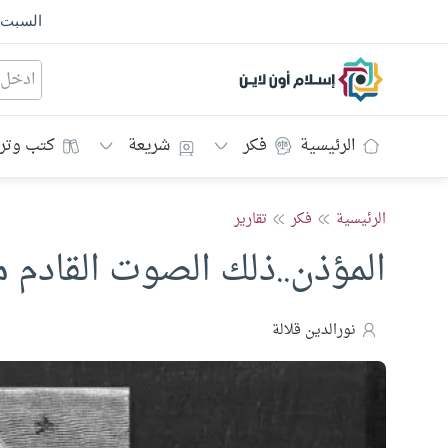
السبت
إسلام أون لاين
الرئيسية
فكر
شريعة
كتب وتر
الرئيسية
فكر
تقارير
المؤذن..ذلك الصوت القادم م
نورالدين قلالة