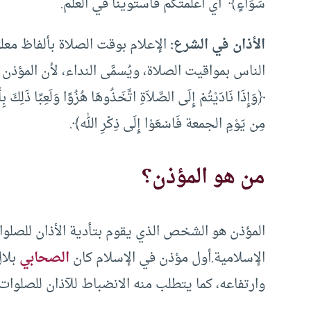
سَوَاءٍ﴾ أي أعلمتكم فاستوينا في العلم.
الأذان في الشرع:
الإعلام بوقت الصلاة بألفاظ مع
الناس بمواقيت الصلاة، ويُسمَّى النداء، لأن المؤذن
﴿وَإِذَا نَادَيْتُمْ إِلَى الصَّلاَةِ اتَّخَذُوهَا هُزُوًا وَلَعِبًا ذَلِ
مِن يَوْمِ الجمعة فَاسْعَوْا إِلَى ذِكْرِ الله﴾.
من هو المؤذن؟
المؤذن هو الشخص الذي يقوم بتأدية الأذان للصلوات
الإسلامية.أول مؤذن في الإسلام كان
الصحابي
بلال
وارتفاعه، كما يتطلب منه الانضباط للآذان للصلوا