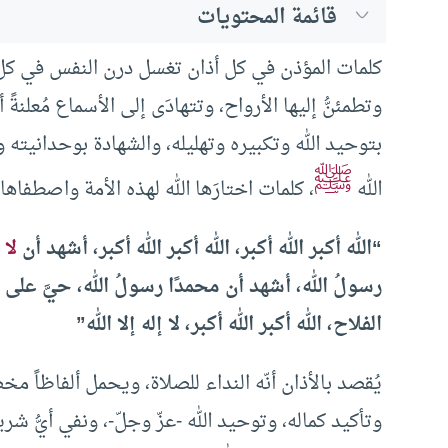
قائمة المحتويات
كلمات المؤذن في كل أذان تغسل درن النفس في كل 
وتطمئنُّ إليها الأرواح، وتتهادَى إلى الأسماع مُعلنةً أن
بتوحيد الله وتكبيره وتهليله، والشهادة بوحدانيته و
ﷺ
الله
، كلمات اختارَها الله لهذه الأمة واصطفاها ب
“الله أكبر الله أكبر، الله أكبر الله أكبر، أشهد أن
لا 
رسولُ الله، أشهد أن محمدًا رسولُ الله، حيَّ على 
الفلاح، الله أكبر الله أكبر، لا إله إلا الله”
يُقصد بالأذان أنّه النداء للصلاة، ويحمل ألفاظاً مخصو
وتأكيد كماله، وتوحيد الله -عزّ وجلّ-، ونفي أيُّ شري