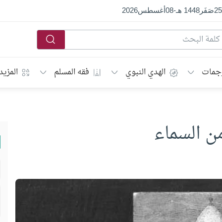
25
صَفَر
1448 هـ
-
08
أغسطس
2026
جمات
الهدي النبوي
فقه المسلم
المزيد
ن السماء