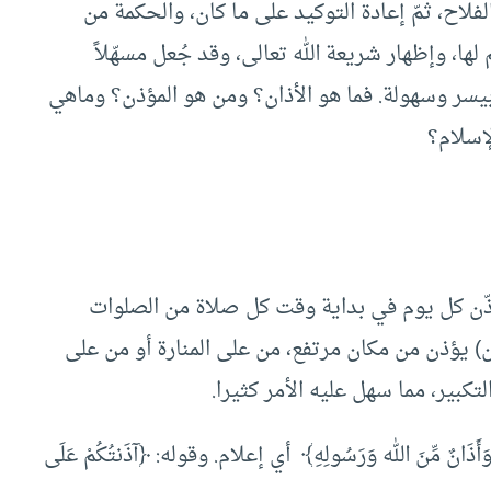
لفلاح، ثمّ إعادة التوكيد على ما كان، والحكمة من
ا، وإظهار شريعة الله تعالى، وقد جُعل مسهّلاً
يها بيسر وسهولة. فما هو الأذان؟ ومن هو المؤذن؟ وماهي
إسلام؟
يؤذّن كل يوم في بداية وقت كل صلاة من الصلوات
يؤذن من مكان مرتفع، من على المنارة أو من على
بير، مما سهل عليه الأمر كثيرا.
نٌ مِّنَ الله وَرَسُولِهِ﴾ أي إعلام. وقوله: ﴿آذَنتُكُمْ عَلَى