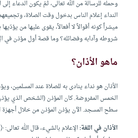
وحمله للرسالة من الله تعالى، ثمّ يكون الدعاء إلى ا
النداء إعلام الناس بدخول وقت الصلاة، وتجميعهم له
ميسّراً كونه أقوالاً لا أفعالاً، يقوى عليها من يؤدّ
شروطه وآدابه وفضائله؟ وما قصة أول مؤذن في ال
ماهو الأذان؟
الأذان هو نداء ينادى به للصلاة عند المسلمين، و
الخمس المفروضة. كان المؤذن (الشخص الذي يؤذن) 
سطح المسجد. الآن يؤذن المؤذن من خلال أجهزة التك
الأذان في اللغة:
الإعلام بالشيء، قال الله تعالى: ﴿وَأَذَا