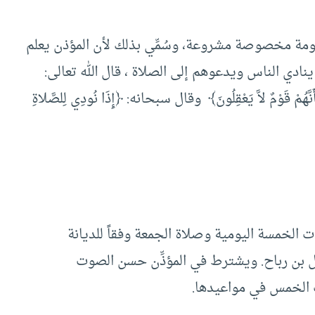
لومة مخصوصة مشروعة، وسُمِّي بذلك لأن المؤذن يعلم
 ينادي الناس ويدعوهم إلى الصلاة ، قال الله تعالى:
كَ بِأَنَّهُمْ قَوْمٌ لاَّ يَعْقِلُونَ﴾ وقال سبحانه: ﴿إِذَا نُودِي لِلصَّلاةِ
 الخمسة اليومية وصلاة الجمعة وفقاً للديانة
 بن رباح. ويشترط في المؤذِّن حسن الصوت
ت الخمس في مواعيدها.