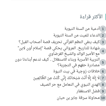
الأكثر قراءة
أدعية من السنة النبوية
1
الدعاء للميت من السنة النبوية
2
كيف ينفي النظم القرآني تحريف قصة أصحاب الفيل؟
3
شهادة للتاريخ.. المرواني يحكي قصة “إسلام أون لاين”
4
مع الأمير الوالد والشيخ القرضاوي
التربية الأسرية وبناء الاستقلال .. كيف ندعم أبناءنا دون
5
مصادرة حقهم في التجربة؟
خلافات زوجية في بيت النبوة
6
لَا إِلَهَ إِلَّا أَنْتَ سُبْحَانَكَ إِنِّي كُنْتُ مِنَ الظَّالِمِينَ
7
الهدي النبوي في التعامل مع حر الصيف
8
فضل الاستغفار
9
محاولة سرقة جابر بن حيان
10