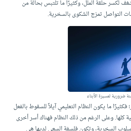
غف لكسر حلقة الملل، وكثيرًا ما تلتبس بحالة من
صات التواصل تمزج الشكوى بالسخرية.
منة ضرورية لمسيرة الأبناء
 فكثيرًا ما يكون النظام التعليمي آيلاً للسقوط بالفعل
ية كلها. وعلى الرغم من ذلك النظام فهناك أسر أخرى
سلوب السخرية، وتكون فلسفة السعي لديها هي