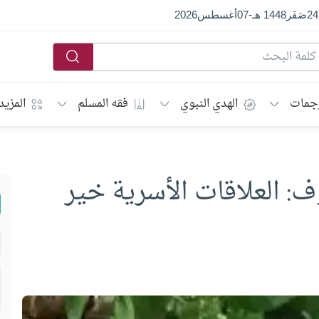
24
صَفَر
1448 هـ
-
07
أغسطس
2026
جمات
الهدي النبوي
فقه المسلم
المزيد
ف: العلاقات الأسرية خير