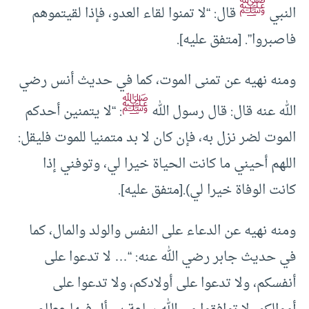
ﷺ
النبي
قال: “لا تمنوا ‌لقاء ‌العدو، فإذا لقيتموهم
فاصبروا”. [متفق عليه].
ومنه نهيه عن تمنى الموت، كما في حديث أنس رضي
ﷺ
الله عنه قال: قال رسول الله
: “لا يتمنين أحدكم
الموت ‌لضر ‌نزل به، فإن كان لا بد متمنيا للموت فليقل:
اللهم أحيني ما كانت الحياة خيرا لي، وتوفني إذا
كانت الوفاة خيرا لي).[متفق عليه].
ومنه نهيه عن الدعاء على النفس والولد والمال، كما
في حديث جابر رضي الله عنه: “‌… لا ‌تدعوا على
أنفسكم، ولا تدعوا على أولادكم، ولا تدعوا على