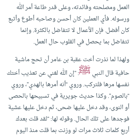
العمل ومصلحته وفائدته، وعلى قدر طاعة أمر الله
ورسوله. فأي العملين كان أحسن وصاحبه أطوع وأتبع
كان أفضل. فإن الأعمال لا تتفاضل بالكثرة. وإنما
تتفاضل بما يحصل في القلوب حال العمل.
ولهذا لما نذرت أخت عقبة بن عامر أن تحج ماشية
ﷺ
حافية قال النبي
: “إن الله لغني عن تعذيب أختك
نفسها مرها فلتركب. وروي “أنه أمرها بالهدي”، وروي
“بالصوم”. وكذا حديث جويرية في تسبيحها بالحصى
أو النوى، وقد دخل عليها ضحى، ثم دخل عليها عشية
فوجدها على تلك الحال. وقوله لها: “لقد قلت بعدك
أربع كلمات ثلاث مرات لو وزنت بما قلت منذ اليوم