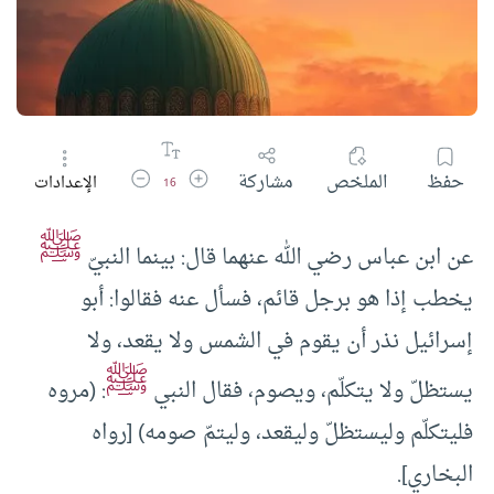
زيادة حجم الخط
تقليل حجم الخط
حفظ
الملخص
مشاركة
الإعدادات
16
ﷺ
عن ابن عباس رضي الله عنهما قال: بينما النبيّ
يخطب إذا هو برجل قائم، فسأل عنه فقالوا: أبو
إسرائيل نذر أن يقوم في الشمس ولا يقعد، ولا
ﷺ
يستظلّ ولا يتكلّم، ويصوم، فقال النبي
: (مروه
فليتكلّم وليستظلّ وليقعد، وليتمّ صومه) [رواه
البخاري].