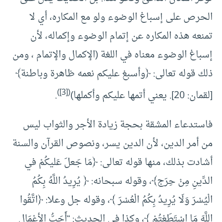
الحرص على إسباغ الوضوء ولو مع المكاره، أي لا
تمنعه هذه المكاره عن إتمام الوضوء وإكماله، لأن
إسباغ الوضوء معناه في اللغة (الإكمال والإتمام ، ومن
ذلك قوله تعالى: ﴿وأسبغ عليكم نعمه ظاهرة وباطنة﴾
([3])
[لقمان: 20]. يعني أتمها عليكم وأكملها)
.
فاستدعاء المشقة بحجة زيادة الأجر والثواب ليس
من أمر الدين، لأن الدين يسر، ونصوص القرآن والسنة
أشادت بذلك، منها قوله تعالى: ﴿مَا جَعلَ عَليكُمْ في
الدِّينِ مِنْ حِرَج﴾، وقوله سبحانه: ﴿ يُرِيدُ اللَّهُ بِكُمُ
الْيُسْرَ وَلَا يُرِيدُ بِكُمُ الْعُسْرَ ﴾، وقوله جل وعلا: ﴿اتَّقُوا
اللَّهَ مَا اسْتَطَعْتُمْ ﴾، وكذا في الحديث: “أَحَبُّ الأعْمَالِ