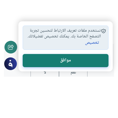
حديث
#
نستخدم ملفات تعريف الارتباط لتحسين تجربة
التصفح الخاصة بك. يمكنك تخصيص تفضيلاتك.
تخصيص
هل انتفعت بهذا المحتوى؟
موافق
نعم
لا
عن الكاتب
حميد قوفـي
لديه 24 مقالة