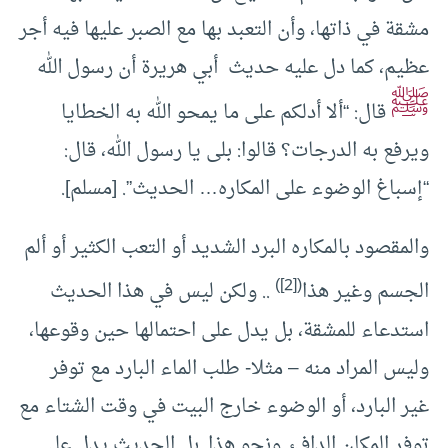
مشقة في ذاتها، وأن التعبد بها مع الصبر عليها فيه أجر
عظيم، كما دل عليه حديث أبي هريرة أن رسول الله
ﷺ
قال: “ألا أدلكم على ما يمحو الله به الخطايا
ويرفع به الدرجات؟ قالوا: بلى يا رسول الله، قال:
“إسباغ الوضوء على ‌المكاره… الحديث”. [مسلم].
والمقصود بالمكاره البرد الشديد أو التعب الكثير أو ألم
([2])
الجسم وغير هذا
.. ولكن ليس في هذا الحديث
استدعاء للمشقة، بل يدل على احتمالها حين وقوعها،
وليس المراد منه – مثلا- طلب الماء البارد مع توفر
غير البارد، أو الوضوء خارج البيت في وقت الشتاء مع
توفر المكان الدافئ ونحو هذا. بل الحديث يدل على