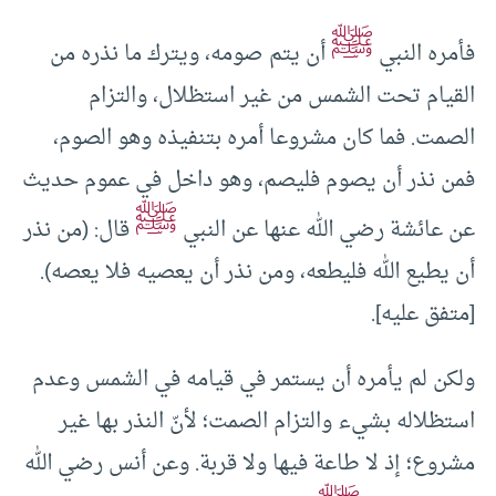
ﷺ
فأمره النبي
أن يتم صومه، ويترك ما نذره من
القيام تحت الشمس من غير استظلال، والتزام
الصمت. فما كان مشروعا أمره بتنفيذه وهو الصوم،
فمن نذر أن يصوم فليصم، وهو داخل في عموم حديث
ﷺ
عن عائشة رضي الله عنها عن النبي
قال: (‌من ‌نذر
‌أن يطيع الله فليطعه، ومن نذر أن يعصيه فلا يعصه).
[متفق عليه].
ولكن لم يأمره أن يستمر في قيامه في الشمس وعدم
استظلاله بشيء والتزام الصمت؛ لأنّ النذر بها غير
مشروع؛ إذ لا طاعة فيها ولا قربة. وعن أنس رضي الله