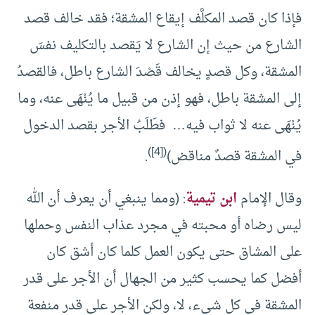
فإذا كان قصد المكلَّف إيقاع المشقة؛ فقد خالف قصد
الشارع من حيث إن الشارع لا يَقصد بالتكليف نفسَ
المشقة، وكل قصدٍ يخالف قَصْدَ الشارع باطل، فالقصدُ
إلى المشقة باطل، فهو إذن من قبيل ما يُنْهَى عنه، وما
يُنْهَى عنه لا ثواب فيه… فطَلَبُ الأجر بقصد الدخول
([4])
في المشقة قصدٌ مناقض)
.
وقال الإمام
ابن تيمية
: (ومما ينبغي أن يعرف أن الله
ليس رضاه أو محبته في مجرد عذاب النفس وحملها
على المشاق حتى يكون العمل كلما كان أشق كان
أفضل كما يحسب كثير من الجهال أن ‌الأجر على قدر
‌المشقة في كل شيء، لا، ولكن ‌الأجر على قدر منفعة