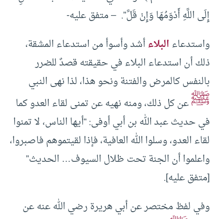
إِلَى اللَّهِ أَدْوَمُهَا وَإِنْ قَلَّ”. – متفق عليه-
واستدعاء
البلاء
أشد وأسوأ من استدعاء المشقة،
ذلك أن استدعاء البلاء في حقيقته قصدٌ للضرر
بالنفس كالمرض والفتنة ونحو هذا، لذا نهى النبي
ﷺ
عن كل ذلك، ومنه نهيه عن تمنى لقاء العدو كما
في حديث عبد الله بن أبي أوفى: “أيها الناس، لا تمنوا
‌لقاء ‌العدو، وسلوا الله العافية، فإذا لقيتموهم فاصبروا،
واعلموا أن الجنة تحت ظلال السيوف… الحديث”
[متفق عليه].
وفي لفظ مختصر عن أبي هريرة رضي الله عنه عن