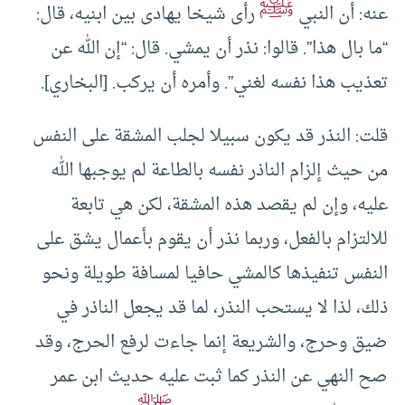
ﷺ
عنه: أن النبي
رأى شيخا يهادى بين ابنيه، قال:
“ما بال هذا”. قالوا: نذر أن يمشي. قال: “إن الله عن
‌تعذيب ‌هذا نفسه لغني”. وأمره أن يركب. [البخاري].
قلت: النذر قد يكون سبيلا لجلب المشقة على النفس
من حيث إلزام الناذر نفسه بالطاعة لم يوجبها الله
عليه، وإن لم يقصد هذه المشقة، لكن هي تابعة
للالتزام بالفعل، وربما نذر أن يقوم بأعمال يشق على
النفس تنفيذها كالمشي حافيا لمسافة طويلة ونحو
ذلك، لذا لا يستحب النذر، لما قد يجعل الناذر في
ضيق وحرج، والشريعة إنما جاءت لرفع الحرج، وقد
صح النهي عن النذر كما ثبت عليه حديث ابن عمر