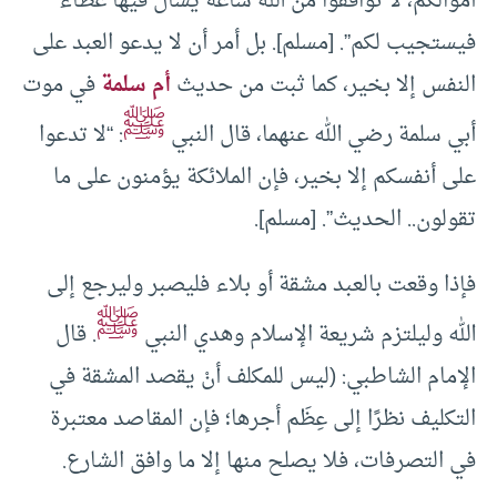
أموالكم، لا توافقوا من الله ساعة يسأل فيها عطاء
فيستجيب لكم”. [مسلم]. بل أمر أن لا يدعو العبد على
النفس إلا بخير، كما ثبت من حديث
أم سلمة
في موت
ﷺ
أبي سلمة رضي الله عنهما، قال النبي
: “‌لا ‌تدعوا
على أنفسكم إلا ‌بخير، فإن الملائكة يؤمنون على ما
تقولون.. الحديث”. [مسلم].
فإذا وقعت بالعبد مشقة أو بلاء فليصبر وليرجع إلى
ﷺ
الله وليلتزم شريعة الإسلام وهدي النبي
. قال
الإمام الشاطبي: (ليس للمكلف أنْ يقصد المشقة في
التكليف نظرًا إلى عِظَم أجرها؛ فإن المقاصد معتبرة
في التصرفات، فلا يصلح منها إلا ما وافق الشارع.