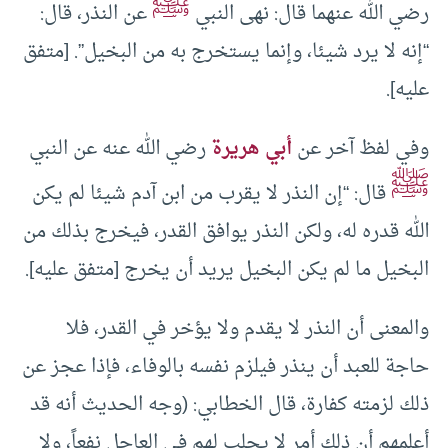
ﷺ
رضي الله عنهما قال: نهى النبي
عن النذر، قال:
“إنه لا يرد شيئا، وإنما يستخرج به ‌من ‌البخيل”. [متفق
عليه].
وفي لفظ آخر عن
أبي هريرة
رضي الله عنه عن النبي
ﷺ
قال: “إن النذر لا يقرب من ابن آدم شيئا لم يكن
الله قدره له، ولكن النذر يوافق القدر، فيخرج بذلك ‌من
‌البخيل ما لم يكن البخيل يريد أن يخرج [متفق عليه].
والمعنى أن النذر لا يقدم ولا يؤخر في القدر، فلا
حاجة للعبد أن ينذر فيلزم نفسه بالوفاء، فإذا عجز عن
ذلك لزمته كفارة، قال الخطابي: (وجه الحديث أنه قد
أعلمهم أن ذلك أمر لا يجلب لهم في العاجل نفعاً، ولا